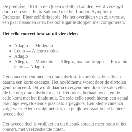
De première, 1919 in de Queen’s Hall in Londen, werd verzorgd
door cello solist Felix Salmond met het London Symphony
Orchestra. Elgar zelf dirigeerde. Na het overlijden van zijn vrouw,
een paar maanden later, besloot Elgar te stoppen met componeren.
Het cello concert bestaat uit vier delen
Adagio — Moderato
Lento — Allegro molto
Adagio
Allegro — Moderato — Allegro, ma non troppo — Poco più
lento — Adagio
Het concert opent met een dramatisch stuk voor de solo cello en
daarna een korte cadenza. Het hoofdthema wordt door de altviolen
geïntroduceerd. Dit wordt daarna overgenomen door de solo cello,
die het nóg dramatischer maakt. Het orkest herhaalt weer, en de
cello komt met het finale stuk. De solo cello speelt hierop een aantal
prachtige wegvloeiende pizzicato arpeggio’s. Een kleine cadenza
volgt weer. Hierna volgt het slot, dat gelijk overgaat in het lichtere
tweede deel.
Het tweede deel is vrolijker en uit dit stuk spreekt meer hoop in het
concert, met veel zestiende noten.