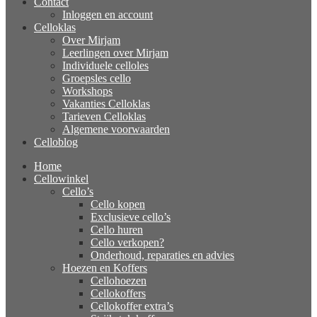
Contact
Inloggen en account
Celloklas
Over Mirjam
Leerlingen over Mirjam
Individuele celloles
Groepsles cello
Workshops
Vakanties Celloklas
Tarieven Celloklas
Algemene voorwaarden
Celloblog
Home
Cellowinkel
Cello’s
Cello kopen
Exclusieve cello’s
Cello huren
Cello verkopen?
Onderhoud, reparaties en advies
Hoezen en Koffers
Cellohoezen
Cellokoffers
Cellokoffer extra’s