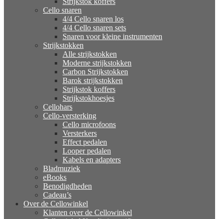
Strijkstok koffers
Cello snaren
4/4 Cello snaren los
4/4 Cello snaren sets
Snaren voor kleine instrumenten
Strijkstokken
Alle strijkstokken
Moderne strijkstokken
Carbon Strijkstokken
Barok strijkstokken
Strijkstok koffers
Strijkstokhoesjes
Cellohars
Cello-versterking
Cello microfoons
Versterkers
Effect pedalen
Looper pedalen
Kabels en adapters
Bladmuziek
eBooks
Benodigdheden
Cadeau’s
Over de Cellowinkel
Klanten over de Cellowinkel