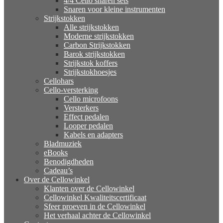
4/4 Cello snaren sets
Snaren voor kleine instrumenten
Strijkstokken
Alle strijkstokken
Moderne strijkstokken
Carbon Strijkstokken
Barok strijkstokken
Strijkstok koffers
Strijkstokhoesjes
Cellohars
Cello-versterking
Cello microfoons
Versterkers
Effect pedalen
Looper pedalen
Kabels en adapters
Bladmuziek
eBooks
Benodigdheden
Cadeau’s
Over de Cellowinkel
Klanten over de Cellowinkel
Cellowinkel Kwaliteitscertificaat
Sfeer proeven in de Cellowinkel
Het verhaal achter de Cellowinkel