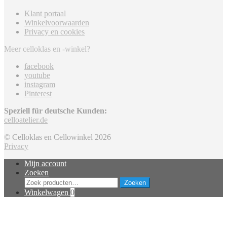
Klant portaal
Winkelvoorwaarden
Privacy en cookies
Meer celloklas en -winkel?
facebook
youtube
instagram
Pinterest
Speziell für deutsche Kunden:
celloatelier.de
© Celloklas en Cellowinkel 2026
Privacy
Mijn account
Zoeken
Zoeken
Zoeken
naar:
Winkelwagen
0