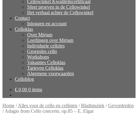
Cellowinkel Kwaliteitscertificaat
Sfeer proeven in de Cellowinkel
Het verhaal achter de Cellowinkel
Contact
Inloggen en account
Celloklas
Over Mirjam
Leerlingen over Mirjam
Individuele celloles
Groepsles cello
Workshops
Vakanties Celloklas
Tarieven Celloklas
Algemene voorwaarden
Celloblog
€
0,00
0 items
Home
/
Alles voor de cello en cellisten
/
Bladmuziek
/
Gevorderden
/
Adagio from Cello concerto, op.85 – E. Elgar