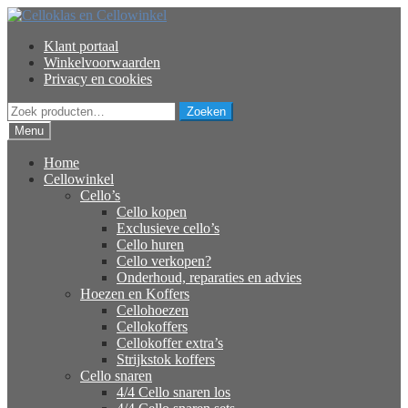
Ga
Ga
door
naar
Klant portaal
naar
de
Winkelvoorwaarden
navigatie
inhoud
Privacy en cookies
Zoeken
Zoeken
naar:
Menu
Home
Cellowinkel
Cello’s
Cello kopen
Exclusieve cello’s
Cello huren
Cello verkopen?
Onderhoud, reparaties en advies
Hoezen en Koffers
Cellohoezen
Cellokoffers
Cellokoffer extra’s
Strijkstok koffers
Cello snaren
4/4 Cello snaren los