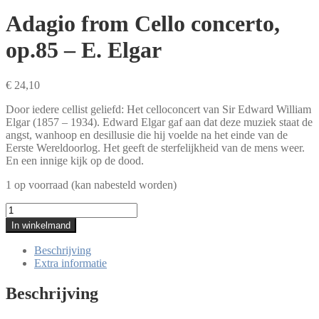
Adagio from Cello concerto,
op.85 – E. Elgar
€
24,10
Door iedere cellist geliefd: Het celloconcert van Sir Edward William
Elgar (1857 – 1934). Edward Elgar gaf aan dat deze muziek staat de
angst, wanhoop en desillusie die hij voelde na het einde van de
Eerste Wereldoorlog. Het geeft de sterfelijkheid van de mens weer.
En een innige kijk op de dood.
1 op voorraad (kan nabesteld worden)
Adagio
from
In winkelmand
Cello
concerto,
Beschrijving
op.85
Extra informatie
-
E.
Beschrijving
Elgar
aantal