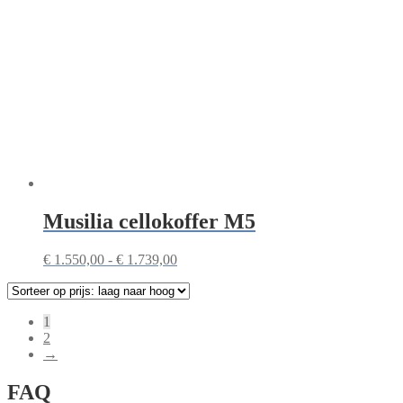
Musilia cellokoffer M5
Prijsklasse:
€
1.550,00
-
€
1.739,00
€ 1.550,00
tot
€ 1.739,00
1
2
→
FAQ