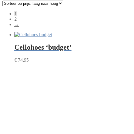
1
2
→
Cellohoes ‘budget’
€
74,95