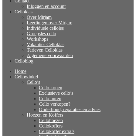
Contact
Inloggen en account
Celloklas
Over Mirjam
Leerlingen over Mirjam
Individuele celloles
Groepsles cello
Workshops
Vakanties Celloklas
Tarieven Celloklas
Algemene voorwaarden
Celloblog
Home
Cellowinkel
Cello’s
Cello kopen
Exclusieve cello’s
Cello huren
Cello verkopen?
Onderhoud, reparaties en advies
Hoezen en Koffers
Cellohoezen
Cellokoffers
Cellokoffer extra’s