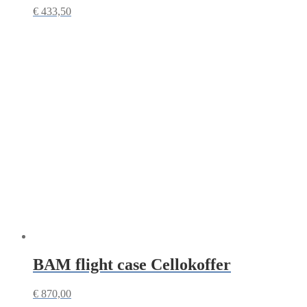
€
433,50
BAM flight case Cellokoffer
€
870,00