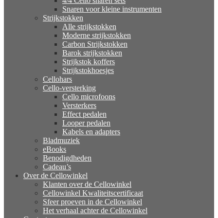
4/4 Cello snaren sets
Snaren voor kleine instrumenten
Strijkstokken
Alle strijkstokken
Moderne strijkstokken
Carbon Strijkstokken
Barok strijkstokken
Strijkstok koffers
Strijkstokhoesjes
Cellohars
Cello-versterking
Cello microfoons
Versterkers
Effect pedalen
Looper pedalen
Kabels en adapters
Bladmuziek
eBooks
Benodigdheden
Cadeau’s
Over de Cellowinkel
Klanten over de Cellowinkel
Cellowinkel Kwaliteitscertificaat
Sfeer proeven in de Cellowinkel
Het verhaal achter de Cellowinkel