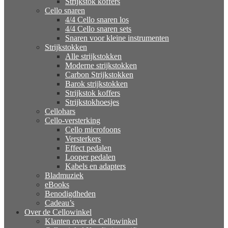
Strijkstok koffers
Cello snaren
4/4 Cello snaren los
4/4 Cello snaren sets
Snaren voor kleine instrumenten
Strijkstokken
Alle strijkstokken
Moderne strijkstokken
Carbon Strijkstokken
Barok strijkstokken
Strijkstok koffers
Strijkstokhoesjes
Cellohars
Cello-versterking
Cello microfoons
Versterkers
Effect pedalen
Looper pedalen
Kabels en adapters
Bladmuziek
eBooks
Benodigdheden
Cadeau’s
Over de Cellowinkel
Klanten over de Cellowinkel