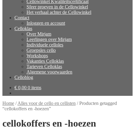
Cellowinkel Kwaliteitscertificaat
Sfeer proeven in de Cellowinkel
Het verhaal achter de Cellowinkel
Contact
Inloggen en account
Celloklas
Over Mirjam
Leerlingen over Mirjam
Individuele celloles
Groepsles cello
Workshops
Vakanties Celloklas
Tarieven Celloklas
Algemene voorwaarden
Celloblog
€
0,00
0 items
Home
/
Alles voor de cello en cellisten
/
Producten getagged
“cellokoffers en -hoezen”
cellokoffers en -hoezen