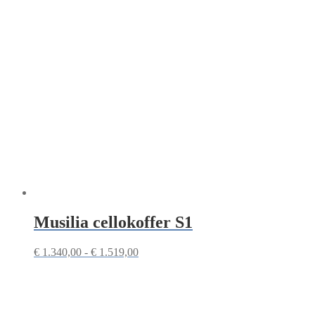
Musilia cellokoffer S1
Prijsklasse:
€
1.340,00
-
€
1.519,00
€ 1.340,00
tot
€ 1.519,00