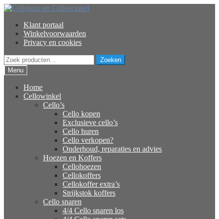
Ga
Ga
door
naar
Klant portaal
naar
de
Winkelvoorwaarden
navigatie
inhoud
Privacy en cookies
Zoeken
Zoeken
naar:
Menu
Home
Cellowinkel
Cello’s
Cello kopen
Exclusieve cello’s
Cello huren
Cello verkopen?
Onderhoud, reparaties en advies
Hoezen en Koffers
Cellohoezen
Cellokoffers
Cellokoffer extra’s
Strijkstok koffers
Cello snaren
4/4 Cello snaren los