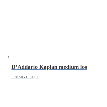
D’Addario Kaplan medium los
Prijsklasse:
€
38,50
-
€
109,00
€ 38,50
tot
€ 109,00