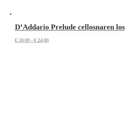
D’Addario Prelude cellosnaren los
Prijsklasse:
€
18,00
-
€
24,00
€ 18,00
tot
€ 24,00