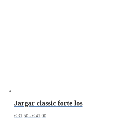
tot
€ 41,00
Jargar classic forte los
Prijsklasse:
€
31,50
-
€
41,00
€ 31,50
tot
€ 41,00