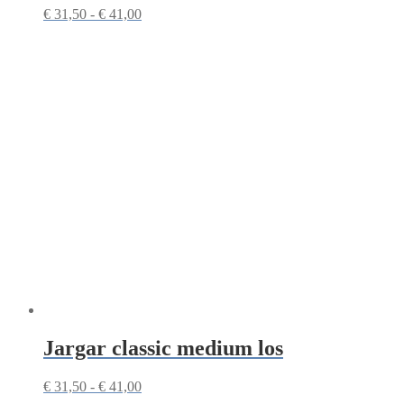
Prijsklasse:
€
31,50
-
€
41,00
€ 31,50
tot
€ 41,00
Jargar classic medium los
Prijsklasse:
€
31,50
-
€
41,00
€ 31,50