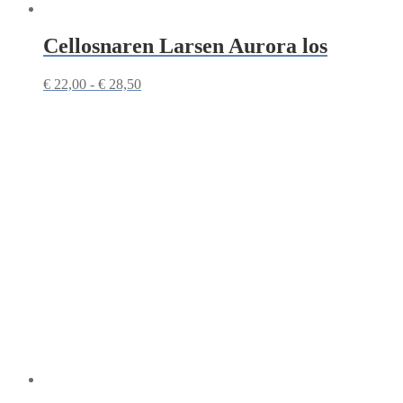
Cellosnaren Larsen Aurora los
Prijsklasse:
€
22,00
-
€
28,50
€ 22,00
tot
€ 28,50