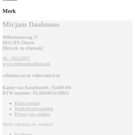
Merk
Mirjam Daalmans
Wilhelminaweg 57
6951 BN Dieren
[Bezoek op afspraak]
06 - 36112857
www.mirjamdaalmans.nl
celloklas.nl en cellowinkel.nl
Kamer van Koophandel.: 92469396
BTW nummer: NL866061010B01
Klant portaal
Winkelvoorwaarden
Privacy en cookies
Meer celloklas en -winkel?
facebook