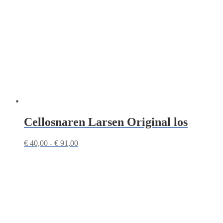
Cellosnaren Larsen Original los
Prijsklasse:
€
40,00
-
€
91,00
€ 40,00
tot
€ 91,00