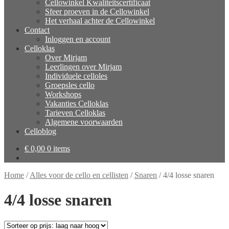
Cellowinkel Kwaliteitscertificaat
Sfeer proeven in de Cellowinkel
Het verhaal achter de Cellowinkel
Contact
Inloggen en account
Celloklas
Over Mirjam
Leerlingen over Mirjam
Individuele celloles
Groepsles cello
Workshops
Vakanties Celloklas
Tarieven Celloklas
Algemene voorwaarden
Celloblog
€
0,00
0 items
Home
/
Alles voor de cello en cellisten
/
Snaren
/
4/4 losse snaren
4/4 losse snaren