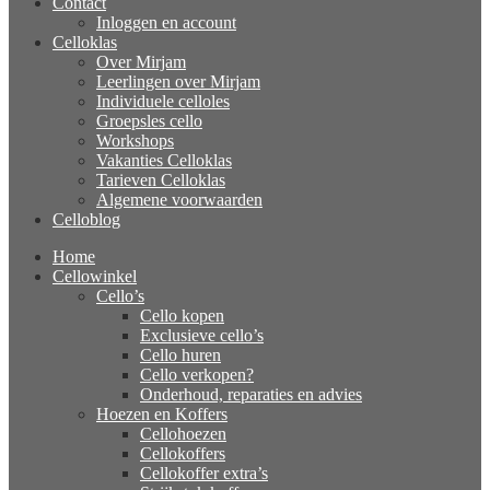
Contact
Inloggen en account
Celloklas
Over Mirjam
Leerlingen over Mirjam
Individuele celloles
Groepsles cello
Workshops
Vakanties Celloklas
Tarieven Celloklas
Algemene voorwaarden
Celloblog
Home
Cellowinkel
Cello’s
Cello kopen
Exclusieve cello’s
Cello huren
Cello verkopen?
Onderhoud, reparaties en advies
Hoezen en Koffers
Cellohoezen
Cellokoffers
Cellokoffer extra’s