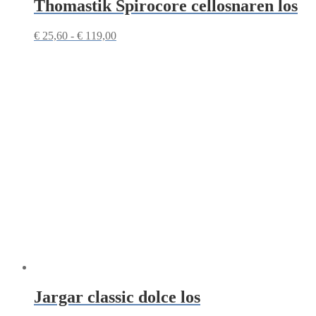
Thomastik Spirocore cellosnaren los
Prijsklasse:
€
25,60
-
€
119,00
€ 25,60
tot
€ 119,00
Jargar classic dolce los