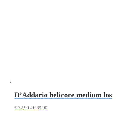
D’Addario helicore medium los
Prijsklasse:
€
32,90
-
€
89,90
€ 32,90
tot
€ 89,90