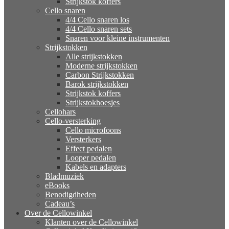
Strijkstok koffers
Cello snaren
4/4 Cello snaren los
4/4 Cello snaren sets
Snaren voor kleine instrumenten
Strijkstokken
Alle strijkstokken
Moderne strijkstokken
Carbon Strijkstokken
Barok strijkstokken
Strijkstok koffers
Strijkstokhoesjes
Cellohars
Cello-versterking
Cello microfoons
Versterkers
Effect pedalen
Looper pedalen
Kabels en adapters
Bladmuziek
eBooks
Benodigdheden
Cadeau’s
Over de Cellowinkel
Klanten over de Cellowinkel