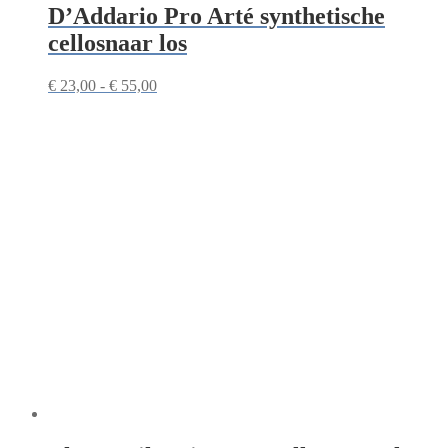
D’Addario Pro Arté synthetische
cellosnaar los
Prijsklasse:
€
23,00
-
€
55,00
€ 23,00
tot
€ 55,00