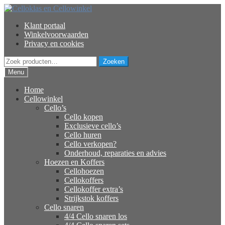
Ga
Ga
door
naar
Klant portaal
naar
de
Winkelvoorwaarden
navigatie
inhoud
Privacy en cookies
Zoeken
Zoeken
naar:
Menu
Home
Cellowinkel
Cello’s
Cello kopen
Exclusieve cello’s
Cello huren
Cello verkopen?
Onderhoud, reparaties en advies
Hoezen en Koffers
Cellohoezen
Cellokoffers
Cellokoffer extra’s
Strijkstok koffers
Cello snaren
4/4 Cello snaren los