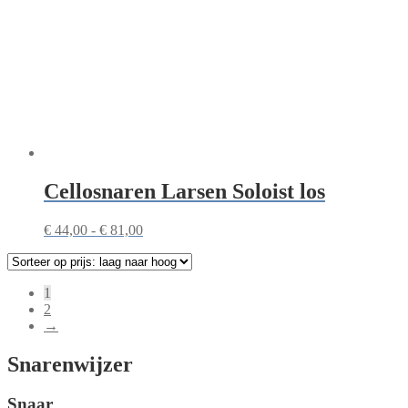
Cellosnaren Larsen Soloist los
Prijsklasse:
€
44,00
-
€
81,00
€ 44,00
tot
€ 81,00
1
2
→
Snarenwijzer
Snaar