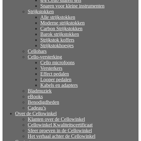
4/4 Cello snaren sets
Snaren voor kleine instrumenten
Strijkstokken
Alle strijkstokken
Moderne strijkstokken
Carbon Strijkstokken
Barok strijkstokken
Strijkstok koffers
Strijkstokhoesjes
Cellohars
Cello-versterking
Cello microfoons
Versterkers
Effect pedalen
Looper pedalen
Kabels en adapters
Bladmuziek
eBooks
Benodigdheden
Cadeau’s
Over de Cellowinkel
Klanten over de Cellowinkel
Cellowinkel Kwaliteitscertificaat
Sfeer proeven in de Cellowinkel
Het verhaal achter de Cellowinkel