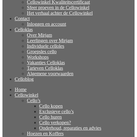
Cellowinkel Kwaliteitscertificaat
Sfeer proeven in de Cellowinkel
Het verhaal achter de Cellowinkel
Contact
Inloggen en account
Celloklas
Over Mirjam
Leerlingen over Mirjam
Individuele celloles
Groepsles cello
Workshops
Vakanties Celloklas
Tarieven Celloklas
Algemene voorwaarden
Celloblog
Home
Cellowinkel
Cello’s
Cello kopen
Exclusieve cello’s
Cello huren
Cello verkopen?
Onderhoud, reparaties en advies
Hoezen en Koffers