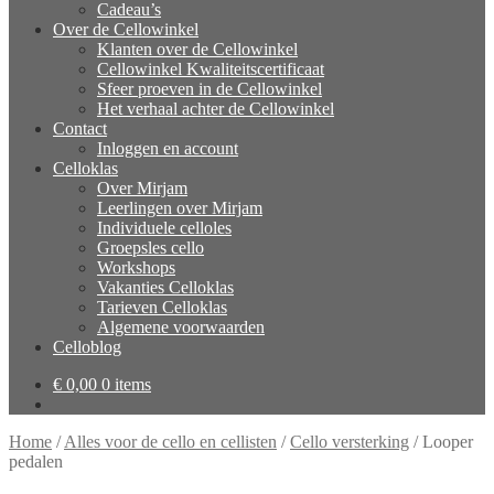
Cadeau’s
Over de Cellowinkel
Klanten over de Cellowinkel
Cellowinkel Kwaliteitscertificaat
Sfeer proeven in de Cellowinkel
Het verhaal achter de Cellowinkel
Contact
Inloggen en account
Celloklas
Over Mirjam
Leerlingen over Mirjam
Individuele celloles
Groepsles cello
Workshops
Vakanties Celloklas
Tarieven Celloklas
Algemene voorwaarden
Celloblog
€
0,00
0 items
Home
/
Alles voor de cello en cellisten
/
Cello versterking
/
Looper
pedalen