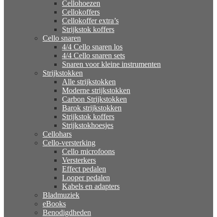
Cellohoezen
Cellokoffers
Cellokoffer extra’s
Strijkstok koffers
Cello snaren
4/4 Cello snaren los
4/4 Cello snaren sets
Snaren voor kleine instrumenten
Strijkstokken
Alle strijkstokken
Moderne strijkstokken
Carbon Strijkstokken
Barok strijkstokken
Strijkstok koffers
Strijkstokhoesjes
Cellohars
Cello-versterking
Cello microfoons
Versterkers
Effect pedalen
Looper pedalen
Kabels en adapters
Bladmuziek
eBooks
Benodigdheden