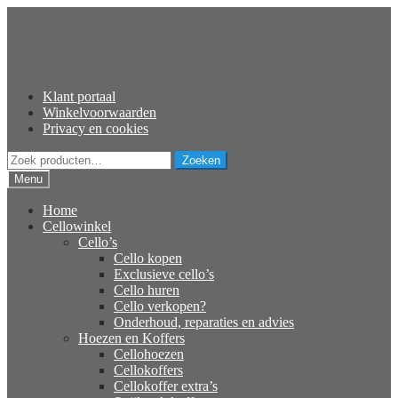
Ga
Ga
door
naar
naar
de
navigatie
inhoud
Klant portaal
Winkelvoorwaarden
Privacy en cookies
Zoeken
Zoeken
naar:
Menu
Home
Cellowinkel
Cello’s
Cello kopen
Exclusieve cello’s
Cello huren
Cello verkopen?
Onderhoud, reparaties en advies
Hoezen en Koffers
Cellohoezen
Cellokoffers
Cellokoffer extra’s