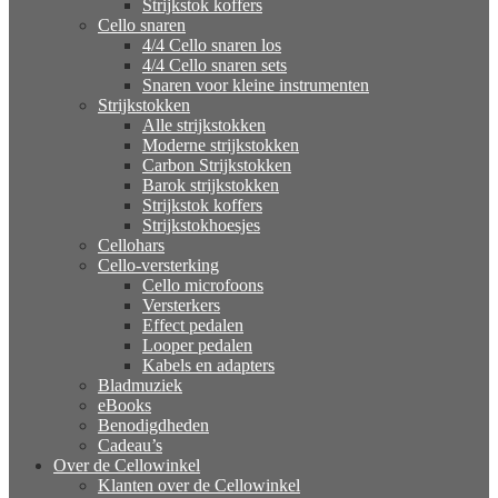
Strijkstok koffers
Cello snaren
4/4 Cello snaren los
4/4 Cello snaren sets
Snaren voor kleine instrumenten
Strijkstokken
Alle strijkstokken
Moderne strijkstokken
Carbon Strijkstokken
Barok strijkstokken
Strijkstok koffers
Strijkstokhoesjes
Cellohars
Cello-versterking
Cello microfoons
Versterkers
Effect pedalen
Looper pedalen
Kabels en adapters
Bladmuziek
eBooks
Benodigdheden
Cadeau’s
Over de Cellowinkel
Klanten over de Cellowinkel