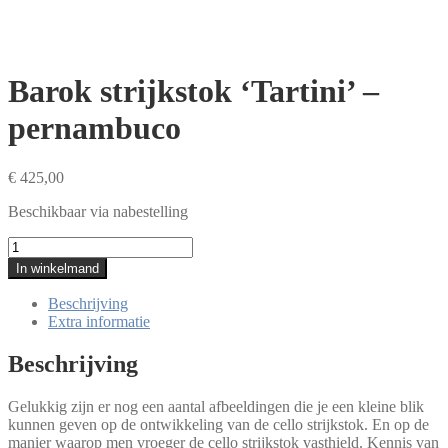
Barok strijkstok ‘Tartini’ –
pernambuco
€
425,00
Beschikbaar via nabestelling
Barok
strijkstok
In winkelmand
'Tartini'
-
Beschrijving
pernambuco
Extra informatie
aantal
Beschrijving
Gelukkig zijn er nog een aantal afbeeldingen die je een kleine blik
kunnen geven op de ontwikkeling van de cello strijkstok. En op de
manier waarop men vroeger de cello strijkstok vasthield. Kennis van