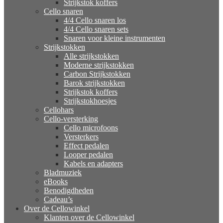
Strijkstok koffers
Cello snaren
4/4 Cello snaren los
4/4 Cello snaren sets
Snaren voor kleine instrumenten
Strijkstokken
Alle strijkstokken
Moderne strijkstokken
Carbon Strijkstokken
Barok strijkstokken
Strijkstok koffers
Strijkstokhoesjes
Cellohars
Cello-versterking
Cello microfoons
Versterkers
Effect pedalen
Looper pedalen
Kabels en adapters
Bladmuziek
eBooks
Benodigdheden
Cadeau’s
Over de Cellowinkel
Klanten over de Cellowinkel