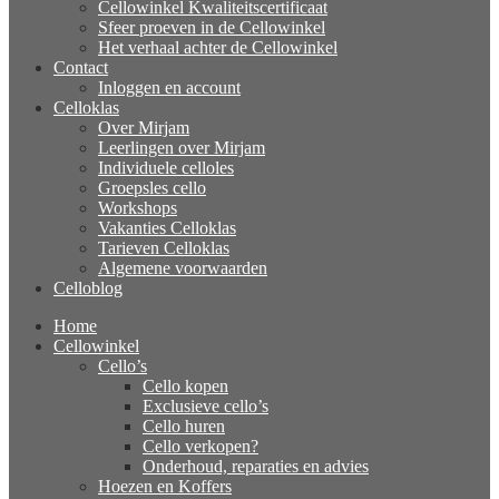
Cellowinkel Kwaliteitscertificaat
Sfeer proeven in de Cellowinkel
Het verhaal achter de Cellowinkel
Contact
Inloggen en account
Celloklas
Over Mirjam
Leerlingen over Mirjam
Individuele celloles
Groepsles cello
Workshops
Vakanties Celloklas
Tarieven Celloklas
Algemene voorwaarden
Celloblog
Home
Cellowinkel
Cello’s
Cello kopen
Exclusieve cello’s
Cello huren
Cello verkopen?
Onderhoud, reparaties en advies
Hoezen en Koffers