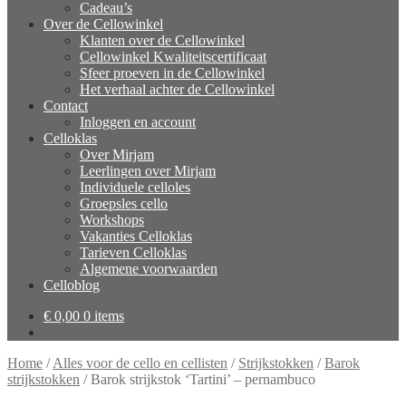
Cadeau’s
Over de Cellowinkel
Klanten over de Cellowinkel
Cellowinkel Kwaliteitscertificaat
Sfeer proeven in de Cellowinkel
Het verhaal achter de Cellowinkel
Contact
Inloggen en account
Celloklas
Over Mirjam
Leerlingen over Mirjam
Individuele celloles
Groepsles cello
Workshops
Vakanties Celloklas
Tarieven Celloklas
Algemene voorwaarden
Celloblog
€
0,00
0 items
Home
/
Alles voor de cello en cellisten
/
Strijkstokken
/
Barok
strijkstokken
/
Barok strijkstok ‘Tartini’ – pernambuco