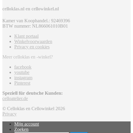
celloklas.nl en cellowinkel.nl
Kamer van Koophandel.: 92469396
BTW nummer: NL866061010B01
Klant portaal
Winkelvoorwaarden
Privacy en cookies
Meer celloklas en -winkel?
facebook
youtube
instagram
Pinterest
Speziell für deutsche Kunden:
celloatelier.de
© Celloklas en Cellowinkel 2026
Privacy
Mijn account
Zoeken