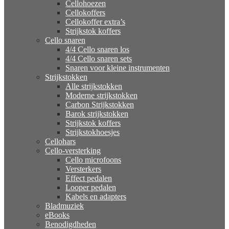
Cellohoezen
Cellokoffers
Cellokoffer extra’s
Strijkstok koffers
Cello snaren
4/4 Cello snaren los
4/4 Cello snaren sets
Snaren voor kleine instrumenten
Strijkstokken
Alle strijkstokken
Moderne strijkstokken
Carbon Strijkstokken
Barok strijkstokken
Strijkstok koffers
Strijkstokhoesjes
Cellohars
Cello-versterking
Cello microfoons
Versterkers
Effect pedalen
Looper pedalen
Kabels en adapters
Bladmuziek
eBooks
Benodigdheden