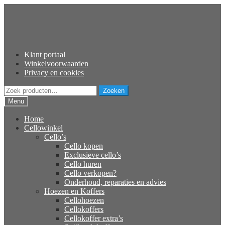
Ga
Ga
door
naar
naar
de
navigatie
inhoud
Klant portaal
Winkelvoorwaarden
Privacy en cookies
Zoeken
Zoeken
naar:
Menu
Home
Cellowinkel
Cello’s
Cello kopen
Exclusieve cello’s
Cello huren
Cello verkopen?
Onderhoud, reparaties en advies
Hoezen en Koffers
Cellohoezen
Cellokoffers
Cellokoffer extra’s