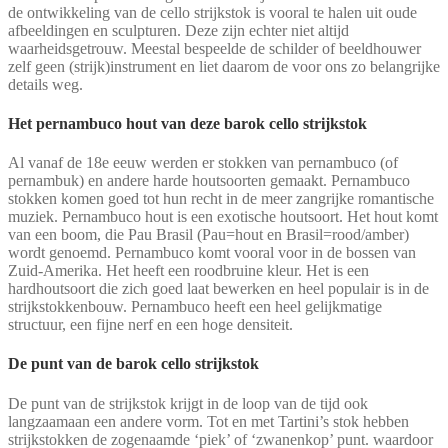
de ontwikkeling van de cello strijkstok is vooral te halen uit oude
afbeeldingen en sculpturen. Deze zijn echter niet altijd
waarheidsgetrouw. Meestal bespeelde de schilder of beeldhouwer
zelf geen (strijk)instrument en liet daarom de voor ons zo belangrijke
details weg.
Het pernambuco hout van deze barok cello strijkstok
Al vanaf de 18e eeuw werden er stokken van pernambuco (of
pernambuk) en andere harde houtsoorten gemaakt. Pernambuco
stokken komen goed tot hun recht in de meer zangrijke romantische
muziek. Pernambuco hout is een exotische houtsoort. Het hout komt
van een boom, die Pau Brasil (Pau=hout en Brasil=rood/amber)
wordt genoemd. Pernambuco komt vooral voor in de bossen van
Zuid-Amerika. Het heeft een roodbruine kleur. Het is een
hardhoutsoort die zich goed laat bewerken en heel populair is in de
strijkstokkenbouw. Pernambuco heeft een heel gelijkmatige
structuur, een fijne nerf en een hoge densiteit.
De punt van de barok cello strijkstok
De punt van de strijkstok krijgt in de loop van de tijd ook
langzaamaan een andere vorm. Tot en met Tartini’s stok hebben
strijkstokken de zogenaamde ‘piek’ of ‘zwanenkop’ punt. waardoor