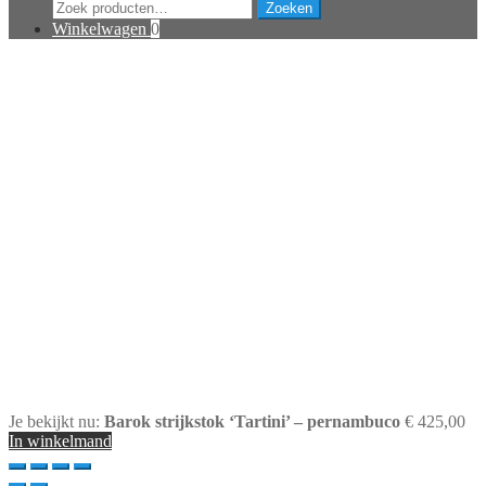
Zoeken
Zoeken
naar:
Winkelwagen
0
Je bekijkt nu:
Barok strijkstok ‘Tartini’ – pernambuco
€
425,00
In winkelmand