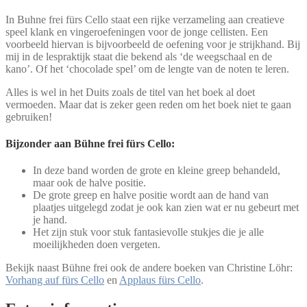
aantal
In Buhne frei fürs Cello staat een rijke verzameling aan creatieve
speel klank en vingeroefeningen voor de jonge cellisten. Een
voorbeeld hiervan is bijvoorbeeld de oefening voor je strijkhand. Bij
mij in de lespraktijk staat die bekend als ‘de weegschaal en de
kano’. Of het ‘chocolade spel’ om de lengte van de noten te leren.
Alles is wel in het Duits zoals de titel van het boek al doet
vermoeden. Maar dat is zeker geen reden om het boek niet te gaan
gebruiken!
Bijzonder aan Bühne frei fürs Cello:
In deze band worden de grote en kleine greep behandeld,
maar ook de halve positie.
De grote greep en halve positie wordt aan de hand van
plaatjes uitgelegd zodat je ook kan zien wat er nu gebeurt met
je hand.
Het zijn stuk voor stuk fantasievolle stukjes die je alle
moeilijkheden doen vergeten.
Bekijk naast Bühne frei ook de andere boeken van Christine Löhr:
Vorhang auf fürs Cello
en
Applaus fürs Cello
.