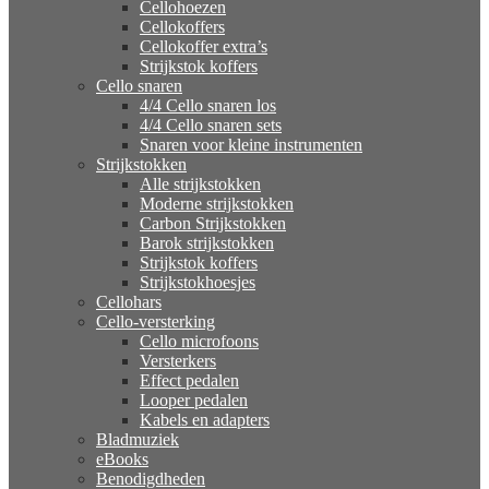
Cellohoezen
Cellokoffers
Cellokoffer extra’s
Strijkstok koffers
Cello snaren
4/4 Cello snaren los
4/4 Cello snaren sets
Snaren voor kleine instrumenten
Strijkstokken
Alle strijkstokken
Moderne strijkstokken
Carbon Strijkstokken
Barok strijkstokken
Strijkstok koffers
Strijkstokhoesjes
Cellohars
Cello-versterking
Cello microfoons
Versterkers
Effect pedalen
Looper pedalen
Kabels en adapters
Bladmuziek
eBooks
Benodigdheden