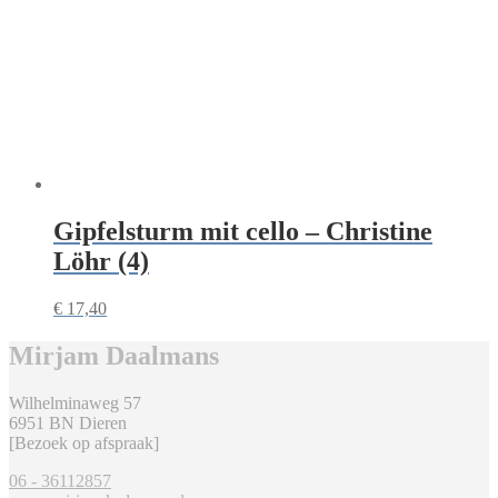
Gipfelsturm mit cello – Christine
Löhr (4)
€
17,40
Mirjam Daalmans
Wilhelminaweg 57
6951 BN Dieren
[Bezoek op afspraak]
06 - 36112857