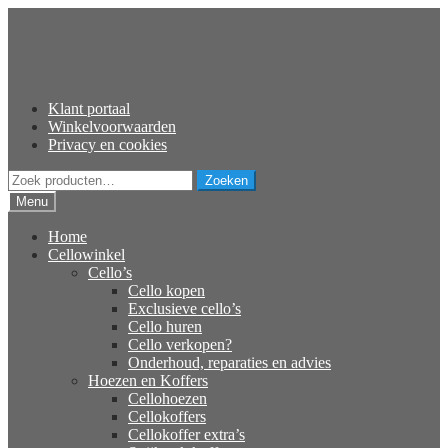
Ga
Ga
door
naar
naar
de
navigatie
inhoud
Klant portaal
Winkelvoorwaarden
Privacy en cookies
Zoeken
Zoeken
naar:
Menu
Home
Cellowinkel
Cello’s
Cello kopen
Exclusieve cello’s
Cello huren
Cello verkopen?
Onderhoud, reparaties en advies
Hoezen en Koffers
Cellohoezen
Cellokoffers
Cellokoffer extra’s