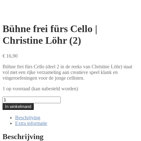
Bühne frei fürs Cello |
Christine Löhr (2)
€
16,90
Bühne frei fürs Cello (deel 2 in de reeks van Christine Löhr) staat
vol met een rijke verzameling aan creatieve speel klank en
vingeroefeningen voor de jonge cellisten.
1 op voorraad (kan nabesteld worden)
Bühne
frei
In winkelmand
fürs
Cello
Beschrijving
|
Extra informatie
Christine
Löhr
Beschrijving
(2)