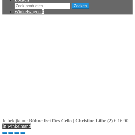
Zoeken
Zoeken
naar:
Winkelwagen
0
Je bekijkt nu:
Bühne frei fürs Cello | Christine Löhr (2)
€
16,90
In winkelmand