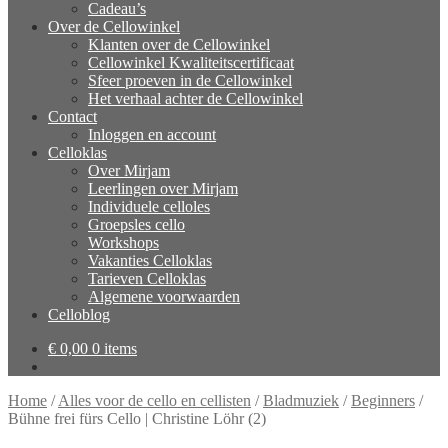
Cadeau’s
Over de Cellowinkel
Klanten over de Cellowinkel
Cellowinkel Kwaliteitscertificaat
Sfeer proeven in de Cellowinkel
Het verhaal achter de Cellowinkel
Contact
Inloggen en account
Celloklas
Over Mirjam
Leerlingen over Mirjam
Individuele celloles
Groepsles cello
Workshops
Vakanties Celloklas
Tarieven Celloklas
Algemene voorwaarden
Celloblog
€
0,00
0 items
Home
/
Alles voor de cello en cellisten
/
Bladmuziek
/
Beginners
/
Bühne frei fürs Cello | Christine Löhr (2)