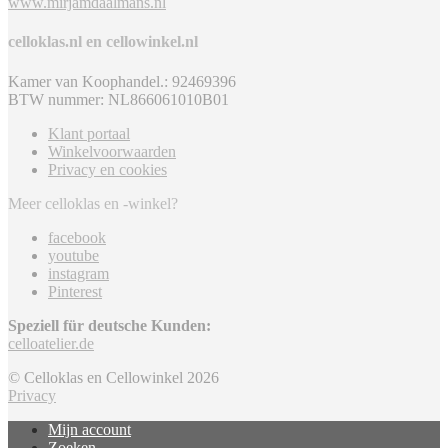
www.mirjamdaalmans.nl
celloklas.nl en cellowinkel.nl
Kamer van Koophandel.: 92469396
BTW nummer: NL866061010B01
Klant portaal
Winkelvoorwaarden
Privacy en cookies
Meer celloklas en -winkel?
facebook
youtube
instagram
Pinterest
Speziell für deutsche Kunden:
celloatelier.de
© Celloklas en Cellowinkel 2026
Privacy
Mijn account
Zoeken