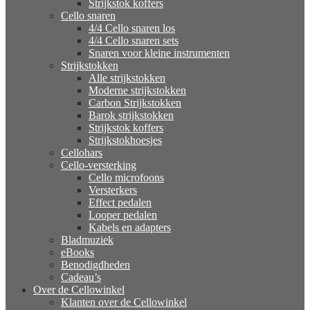
Strijkstok koffers
Cello snaren
4/4 Cello snaren los
4/4 Cello snaren sets
Snaren voor kleine instrumenten
Strijkstokken
Alle strijkstokken
Moderne strijkstokken
Carbon Strijkstokken
Barok strijkstokken
Strijkstok koffers
Strijkstokhoesjes
Cellohars
Cello-versterking
Cello microfoons
Versterkers
Effect pedalen
Looper pedalen
Kabels en adapters
Bladmuziek
eBooks
Benodigdheden
Cadeau’s
Over de Cellowinkel
Klanten over de Cellowinkel