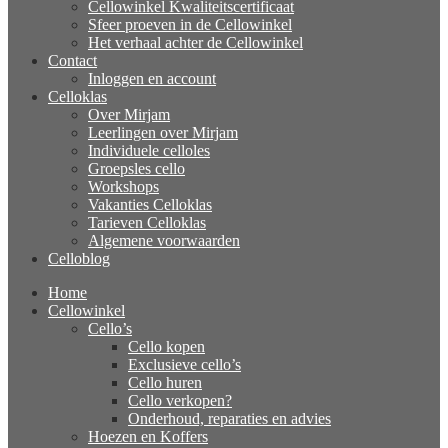
Cellowinkel Kwaliteitscertificaat
Sfeer proeven in de Cellowinkel
Het verhaal achter de Cellowinkel
Contact
Inloggen en account
Celloklas
Over Mirjam
Leerlingen over Mirjam
Individuele celloles
Groepsles cello
Workshops
Vakanties Celloklas
Tarieven Celloklas
Algemene voorwaarden
Celloblog
Home
Cellowinkel
Cello’s
Cello kopen
Exclusieve cello’s
Cello huren
Cello verkopen?
Onderhoud, reparaties en advies
Hoezen en Koffers