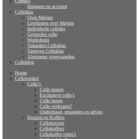
Contact
Inloggen en account
Celloklas
Over Mirjam
Leerlingen over Mirjam
Individuele celloles
Groepsles cello
Workshops
Vakanties Celloklas
Tarieven Celloklas
Algemene voorwaarden
Celloblog
Home
Cellowinkel
Cello’s
Cello kopen
Exclusieve cello’s
Cello huren
Cello verkopen?
Onderhoud, reparaties en advies
Hoezen en Koffers
Cellohoezen
Cellokoffers
Cellokoffer extra’s