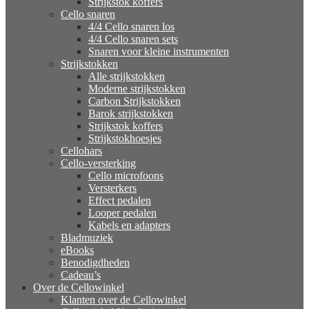
Strijkstok koffers
Cello snaren
4/4 Cello snaren los
4/4 Cello snaren sets
Snaren voor kleine instrumenten
Strijkstokken
Alle strijkstokken
Moderne strijkstokken
Carbon Strijkstokken
Barok strijkstokken
Strijkstok koffers
Strijkstokhoesjes
Cellohars
Cello-versterking
Cello microfoons
Versterkers
Effect pedalen
Looper pedalen
Kabels en adapters
Bladmuziek
eBooks
Benodigdheden
Cadeau’s
Over de Cellowinkel
Klanten over de Cellowinkel