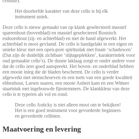
cellist(e).
Het doorleefde karakter van deze cello is bij elk
instrument uniek.
Deze cello is nieuw gemaakt van op klank geselecteerd massief
sparrenhout (bovenblad) en massief geselecteerd Bosnisch
esdoornhout (zij- en achterblad) en met de hand afgewerkt. Het
achterblad is mooi gevlamd. De cello is handgelakt in een eigen en
unieke kleur met een open-pore spirituslak met fraaie ‘schaduwen’
(Dat zijn de duidelijk zichtbare ‘slijtageplekken’, karakteristiek voor
oud gemaakte cello’s). De dunne laklaag zorgt er onder andere voor
dat de cello zeer goed aanspreekt. Het boven- en onderblad hebben
een mooie inleg die de bladen beschermt. De cello is verder
afgewerkt met stemschroeven en een toets van een goede kwaliteit
ebbenhout, Larsen snaren, een mooie Aubert kam en een Wittner
staartstuk met ingebouwde fijnstemmers. De klankkleur van deze
cello is te typeren als vol en rond.
Deze cello Anticky is niet alleen mooi om te bekijken!
Het is een goed instrument voor gevorderde beginners
en gevorderde cellisten.
Maatvoering en levering