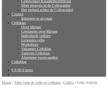
Cellowinkel Kwaliteitscertificaat
Sfeer proeven in de Cellowinkel
Het verhaal achter de Cellowinkel
Contact
Inloggen en account
Celloklas
Over Mirjam
Leerlingen over Mirjam
Individuele celloles
Groepsles cello
Workshops
Vakanties Celloklas
Tarieven Celloklas
Algemene voorwaarden
Celloblog
€
0,00
0 items
Home
/
Alles voor de cello en cellisten
/
Cello's
/
Cello Anticky