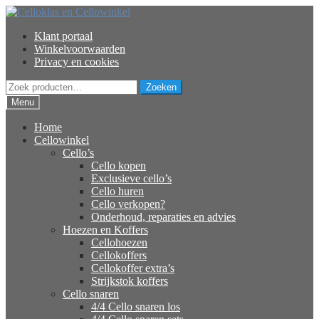
Ga
Ga
door
naar
Klant portaal
naar
de
Winkelvoorwaarden
navigatie
inhoud
Privacy en cookies
Zoeken
Zoeken
naar:
Menu
Home
Cellowinkel
Cello’s
Cello kopen
Exclusieve cello’s
Cello huren
Cello verkopen?
Onderhoud, reparaties en advies
Hoezen en Koffers
Cellohoezen
Cellokoffers
Cellokoffer extra’s
Strijkstok koffers
Cello snaren
4/4 Cello snaren los