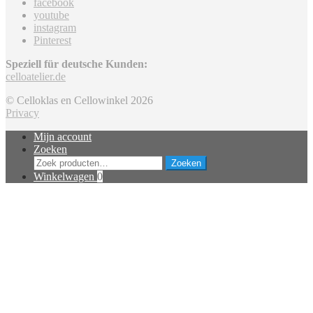
facebook
youtube
instagram
Pinterest
Speziell für deutsche Kunden:
celloatelier.de
© Celloklas en Cellowinkel 2026
Privacy
Mijn account
Zoeken
Zoeken
Zoeken
naar:
Winkelwagen
0