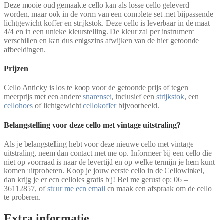
Deze mooie oud gemaakte cello kan als losse cello geleverd
worden, maar ook in de vorm van een complete set met bijpassende
lichtgewicht koffer en strijkstok. Deze cello is leverbaar in de maat
4/4 en in een unieke kleurstelling. De kleur zal per instrument
verschillen en kan dus enigszins afwijken van de hier getoonde
afbeeldingen.
Prijzen
Cello Anticky is los te koop voor de getoonde prijs of tegen
meerprijs met een andere
snarenset
, inclusief een
strijkstok
, een
cellohoes
of lichtgewicht
cellokoffer
bijvoorbeeld.
Belangstelling voor deze cello met vintage uitstraling?
Als je belangstelling hebt voor deze nieuwe cello met vintage
uitstraling, neem dan contact met me op. Informeer bij een cello die
niet op voorraad is naar de levertijd en op welke termijn je hem kunt
komen uitproberen. Koop je jouw eerste cello in de Cellowinkel,
dan krijg je er een celloles gratis bij! Bel me gerust op: 06 –
36112857, of
stuur me een email
en maak een afspraak om de cello
te proberen.
Extra informatie