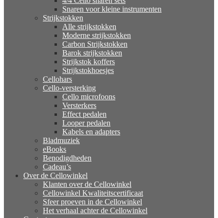
4/4 Cello snaren sets
Snaren voor kleine instrumenten
Strijkstokken
Alle strijkstokken
Moderne strijkstokken
Carbon Strijkstokken
Barok strijkstokken
Strijkstok koffers
Strijkstokhoesjes
Cellohars
Cello-versterking
Cello microfoons
Versterkers
Effect pedalen
Looper pedalen
Kabels en adapters
Bladmuziek
eBooks
Benodigdheden
Cadeau’s
Over de Cellowinkel
Klanten over de Cellowinkel
Cellowinkel Kwaliteitscertificaat
Sfeer proeven in de Cellowinkel
Het verhaal achter de Cellowinkel