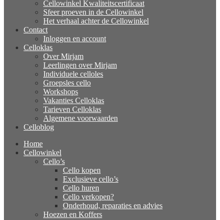
Cellowinkel Kwaliteitscertificaat
Sfeer proeven in de Cellowinkel
Het verhaal achter de Cellowinkel
Contact
Inloggen en account
Celloklas
Over Mirjam
Leerlingen over Mirjam
Individuele celloles
Groepsles cello
Workshops
Vakanties Celloklas
Tarieven Celloklas
Algemene voorwaarden
Celloblog
Home
Cellowinkel
Cello’s
Cello kopen
Exclusieve cello’s
Cello huren
Cello verkopen?
Onderhoud, reparaties en advies
Hoezen en Koffers