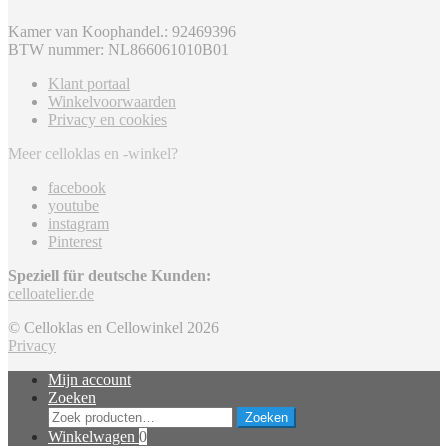
Kamer van Koophandel.: 92469396
BTW nummer: NL866061010B01
Klant portaal
Winkelvoorwaarden
Privacy en cookies
Meer celloklas en -winkel?
facebook
youtube
instagram
Pinterest
Speziell für deutsche Kunden:
celloatelier.de
© Celloklas en Cellowinkel 2026
Privacy
Mijn account
Zoeken
Zoeken
Zoeken
naar:
Winkelwagen
0