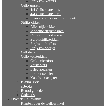
Strijkstok koffers
Cello snaren
4/4 Cello snaren los
4/4 Cello snaren sets
Snaren voor kleine instrumenten
Strijkstokken
Alle strijkstokken
Moderne strijkstokken
Carbon Strijkstokken
Barok strijkstokken
Strijkstok koffers
Strijkstokhoesjes
Cellohars
Cello-versterking
Cello microfoons
Versterkers
Effect pedalen
Looper pedalen
Kabels en adapters
Bladmuziek
eBooks
Benodigdheden
Cadeau’s
Over de Cellowinkel
Klanten over de Cellowinkel