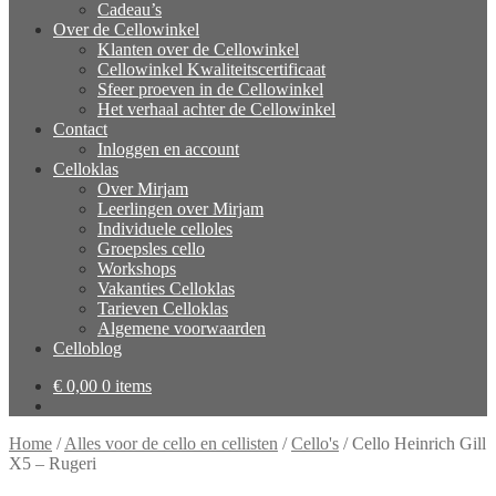
Cadeau’s
Over de Cellowinkel
Klanten over de Cellowinkel
Cellowinkel Kwaliteitscertificaat
Sfeer proeven in de Cellowinkel
Het verhaal achter de Cellowinkel
Contact
Inloggen en account
Celloklas
Over Mirjam
Leerlingen over Mirjam
Individuele celloles
Groepsles cello
Workshops
Vakanties Celloklas
Tarieven Celloklas
Algemene voorwaarden
Celloblog
€
0,00
0 items
Home
/
Alles voor de cello en cellisten
/
Cello's
/
Cello Heinrich Gill
X5 – Rugeri