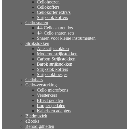
Cellohoezen
Cellokoffers
Cellokoffer extra’s
Strijkstok koffers
Cello snaren
4/4 Cello snaren los
4/4 Cello snaren sets
Snaren voor kleine instrumenten
Strijkstokken
Alle strijkstokken
Moderne strijkstokken
Carbon Strijkstokken
Barok strijkstokken
Strijkstok koffers
Strijkstokhoesjes
Cellohars
Cello-versterking
Cello microfoons
Versterkers
Effect pedalen
Looper pedalen
Kabels en adapters
Bladmuziek
eBooks
Benodigdheden