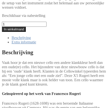
de setup van het instrument zodat het helemaal aan uw persoonlijke
wensen voldoet.
Beschikbaar via nabestelling
Cello
Heinrich
In winkelmand
Gill
X5
Beschrijving
-
Extra informatie
Rugeri
aantal
Beschrijving
Vaak hoor je dat een nieuwe cello een andere klankkleur heeft dan
een oude(re) cello. Het bijzondere van deze nieuwbouw cello is dat
hij een ‘oude’ klank heeft. Klanten in de Cellowinkel typeerden hem
als: “Een jonge cello met een oude ziel”. Deze X5 Rugeri heeft een
mooie volle klank maar is ook helder van toon. Een cello waarmee
je de klank goed kunt kleuren.
Geïnspireerd op het werk van Francesco Rugeri
Francesco Rugeri (1628-1698) was een beroemde Italiaanse
vioolbouwer uit Cremona. Hij was de eerste van een belangrijke