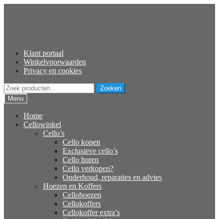
Ga
Ga
door
naar
naar
de
navigatie
inhoud
Klant portaal
Winkelvoorwaarden
Privacy en cookies
Zoeken
Zoeken
naar:
Menu
Home
Cellowinkel
Cello’s
Cello kopen
Exclusieve cello’s
Cello huren
Cello verkopen?
Onderhoud, reparaties en advies
Hoezen en Koffers
Cellohoezen
Cellokoffers
Cellokoffer extra’s