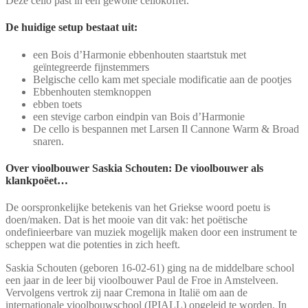
Deze cello past in een gewone cellokoffer.
De huidige setup bestaat uit:
een Bois d’Harmonie ebbenhouten staartstuk met
geïntegreerde fijnstemmers
Belgische cello kam met speciale modificatie aan de pootjes
Ebbenhouten stemknoppen
ebben toets
een stevige carbon eindpin van Bois d’Harmonie
De cello is bespannen met Larsen Il Cannone Warm & Broad
snaren.
Over vioolbouwer Saskia Schouten: De vioolbouwer als
klankpoëet…
De oorspronkelijke betekenis van het Griekse woord poetu is
doen/maken. Dat is het mooie van dit vak: het poëtische
ondefinieerbare van muziek mogelijk maken door een instrument te
scheppen wat die potenties in zich heeft.
Saskia Schouten (geboren 16-02-61) ging na de middelbare school
een jaar in de leer bij vioolbouwer Paul de Froe in Amstelveen.
Vervolgens vertrok zij naar Cremona in Italië om aan de
internationale vioolbouwschool (IPIALL) opgeleid te worden. In