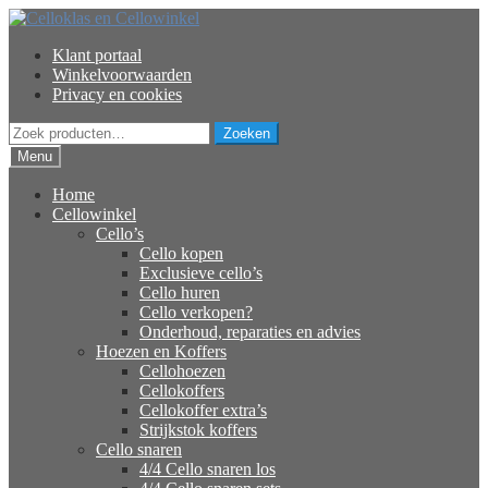
Ga
Ga
door
naar
Klant portaal
naar
de
Winkelvoorwaarden
navigatie
inhoud
Privacy en cookies
Zoeken
Zoeken
naar:
Menu
Home
Cellowinkel
Cello’s
Cello kopen
Exclusieve cello’s
Cello huren
Cello verkopen?
Onderhoud, reparaties en advies
Hoezen en Koffers
Cellohoezen
Cellokoffers
Cellokoffer extra’s
Strijkstok koffers
Cello snaren
4/4 Cello snaren los