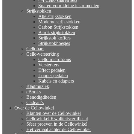
4/4 Cello snaren sets
Snaren voor kleine instrumenten
Strijkstokken
Alle strijkstokken
Moderne strijkstokken
Carbon Strijkstokken
Barok strijkstokken
Strijkstok koffers
Strijkstokhoesjes
Cellohars
Cello-versterking
Cello microfoons
Versterkers
Effect pedalen
Looper pedalen
Kabels en adapters
Bladmuziek
eBooks
Benodigdheden
Cadeau’s
Over de Cellowinkel
Klanten over de Cellowinkel
Cellowinkel Kwaliteitscertificaat
Sfeer proeven in de Cellowinkel
Het verhaal achter de Cellowinkel