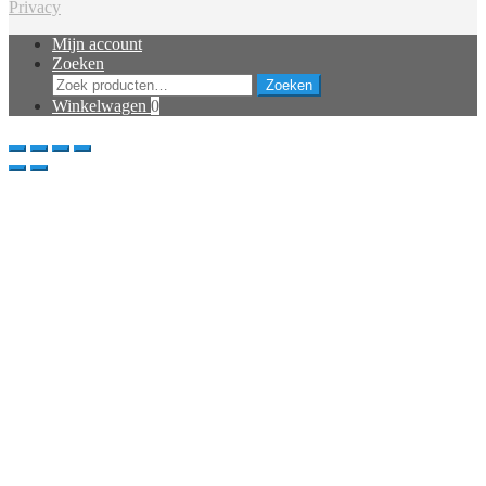
Privacy
Mijn account
Zoeken
Zoeken
Zoeken
naar:
Winkelwagen
0