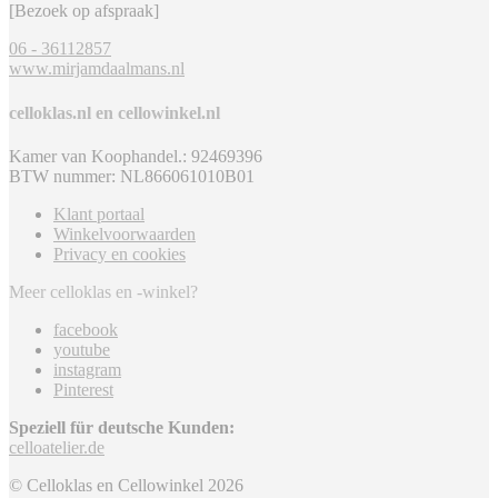
[Bezoek op afspraak]
06 - 36112857
www.mirjamdaalmans.nl
celloklas.nl en cellowinkel.nl
Kamer van Koophandel.: 92469396
BTW nummer: NL866061010B01
Klant portaal
Winkelvoorwaarden
Privacy en cookies
Meer celloklas en -winkel?
facebook
youtube
instagram
Pinterest
Speziell für deutsche Kunden:
celloatelier.de
© Celloklas en Cellowinkel 2026