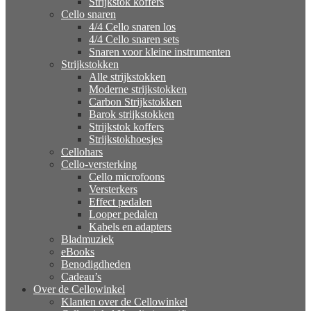
Strijkstok koffers
Cello snaren
4/4 Cello snaren los
4/4 Cello snaren sets
Snaren voor kleine instrumenten
Strijkstokken
Alle strijkstokken
Moderne strijkstokken
Carbon Strijkstokken
Barok strijkstokken
Strijkstok koffers
Strijkstokhoesjes
Cellohars
Cello-versterking
Cello microfoons
Versterkers
Effect pedalen
Looper pedalen
Kabels en adapters
Bladmuziek
eBooks
Benodigdheden
Cadeau’s
Over de Cellowinkel
Klanten over de Cellowinkel