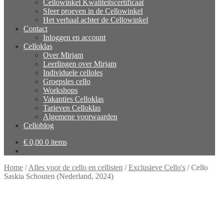
Cellowinkel Kwaliteitscertificaat
Sfeer proeven in de Cellowinkel
Het verhaal achter de Cellowinkel
Contact
Inloggen en account
Celloklas
Over Mirjam
Leerlingen over Mirjam
Individuele celloles
Groepsles cello
Workshops
Vakanties Celloklas
Tarieven Celloklas
Algemene voorwaarden
Celloblog
€
0,00
0 items
Home
/
Alles voor de cello en cellisten
/
Exclusieve Cello's
/
Cello
Saskia Schouten (Nederland, 2024)