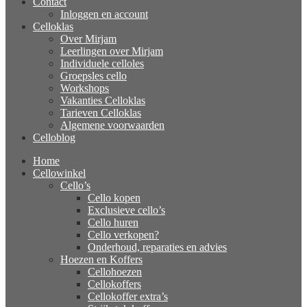
Contact
Inloggen en account
Celloklas
Over Mirjam
Leerlingen over Mirjam
Individuele celloles
Groepsles cello
Workshops
Vakanties Celloklas
Tarieven Celloklas
Algemene voorwaarden
Celloblog
Home
Cellowinkel
Cello’s
Cello kopen
Exclusieve cello’s
Cello huren
Cello verkopen?
Onderhoud, reparaties en advies
Hoezen en Koffers
Cellohoezen
Cellokoffers
Cellokoffer extra’s