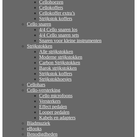
Cellohoezen
Cellokoffers
Cellokoffer extra’s
Strijkstok koffers
Cello snaren
4/4 Cello snaren los
4/4 Cello snaren sets
Snaren voor kleine instrumenten
Strijkstokken
Alle strijkstokken
Moderne strijkstokken
Carbon Strijkstokken
Barok strijkstokken
Strijkstok koffers
Strijkstokhoesjes
Cellohars
Cello-versterking
Cello microfoons
Versterkers
Effect pedalen
Looper pedalen
Kabels en adapters
Bladmuziek
eBooks
Benodigdheden