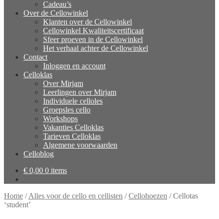
Cadeau’s
Over de Cellowinkel
Klanten over de Cellowinkel
Cellowinkel Kwaliteitscertificaat
Sfeer proeven in de Cellowinkel
Het verhaal achter de Cellowinkel
Contact
Inloggen en account
Celloklas
Over Mirjam
Leerlingen over Mirjam
Individuele celloles
Groepsles cello
Workshops
Vakanties Celloklas
Tarieven Celloklas
Algemene voorwaarden
Celloblog
€
0,00
0 items
Home
/
Alles voor de cello en cellisten
/
Cellohoezen
/
Cellotas
‘student’