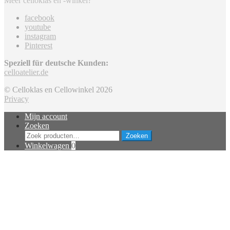
Meer celloklas en -winkel?
facebook
youtube
instagram
Pinterest
Speziell für deutsche Kunden:
celloatelier.de
© Celloklas en Cellowinkel 2026
Privacy
Mijn account
Zoeken
Zoeken
Zoeken
naar:
Winkelwagen
0