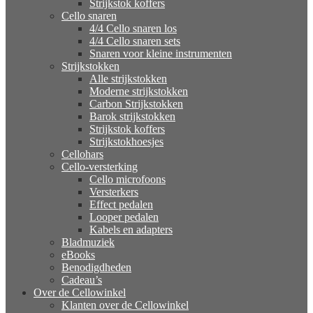
Strijkstok koffers
Cello snaren
4/4 Cello snaren los
4/4 Cello snaren sets
Snaren voor kleine instrumenten
Strijkstokken
Alle strijkstokken
Moderne strijkstokken
Carbon Strijkstokken
Barok strijkstokken
Strijkstok koffers
Strijkstokhoesjes
Cellohars
Cello-versterking
Cello microfoons
Versterkers
Effect pedalen
Looper pedalen
Kabels en adapters
Bladmuziek
eBooks
Benodigdheden
Cadeau’s
Over de Cellowinkel
Klanten over de Cellowinkel