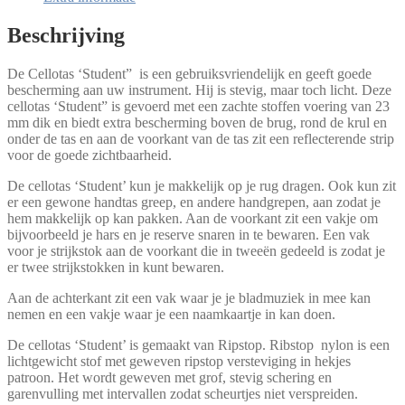
Beschrijving
De Cellotas ‘Student” is een gebruiksvriendelijk en geeft goede
bescherming aan uw instrument. Hij is stevig, maar toch licht. Deze
cellotas ‘Student” is gevoerd met een zachte stoffen voering van 23
mm dik en biedt extra bescherming boven de brug, rond de krul en
onder de tas en aan de voorkant van de tas zit een reflecterende strip
voor de goede zichtbaarheid.
De cellotas ‘Student’ kun je makkelijk op je rug dragen. Ook kun zit
er een gewone handtas greep, en andere handgrepen, aan zodat je
hem makkelijk op kan pakken. Aan de voorkant zit een vakje om
bijvoorbeeld je hars en je reserve snaren in te bewaren. Een vak
voor je strijkstok aan de voorkant die in tweeën gedeeld is zodat je
er twee strijkstokken in kunt bewaren.
Aan de achterkant zit een vak waar je je bladmuziek in mee kan
nemen en een vakje waar je een naamkaartje in kan doen.
De cellotas ‘Student’ is gemaakt van Ripstop. Ribstop nylon is een
lichtgewicht stof met geweven ripstop versteviging in hekjes
patroon. Het wordt geweven met grof, stevig schering en
garenvulling met intervallen zodat scheurtjes niet verspreiden.