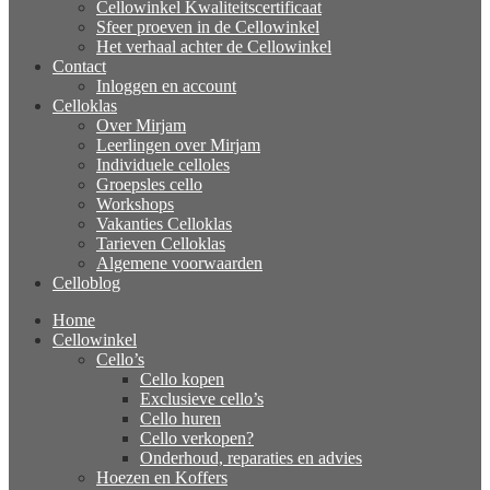
Cellowinkel Kwaliteitscertificaat
Sfeer proeven in de Cellowinkel
Het verhaal achter de Cellowinkel
Contact
Inloggen en account
Celloklas
Over Mirjam
Leerlingen over Mirjam
Individuele celloles
Groepsles cello
Workshops
Vakanties Celloklas
Tarieven Celloklas
Algemene voorwaarden
Celloblog
Home
Cellowinkel
Cello’s
Cello kopen
Exclusieve cello’s
Cello huren
Cello verkopen?
Onderhoud, reparaties en advies
Hoezen en Koffers