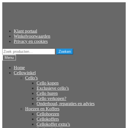
Ga
Ga
door
naar
naar
de
navigatie
inhoud
Klant portaal
Winkelvoorwaarden
Privacy en cookies
Zoeken
Zoeken
naar:
Menu
Home
Cellowinkel
Cello’s
Cello kopen
Exclusieve cello’s
Cello huren
Cello verkopen?
Onderhoud, reparaties en advies
Hoezen en Koffers
Cellohoezen
Cellokoffers
Cellokoffer extra’s