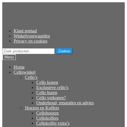
Ga
Ga
door
naar
naar
de
navigatie
inhoud
Klant portaal
Winkelvoorwaarden
Privacy en cookies
Zoeken
Zoeken
naar:
Menu
Home
Cellowinkel
Cello’s
Cello kopen
Exclusieve cello’s
Cello huren
Cello verkopen?
Onderhoud, reparaties en advies
Hoezen en Koffers
Cellohoezen
Cellokoffers
Cellokoffer extra’s