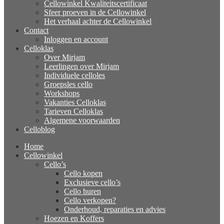
Cellowinkel Kwaliteitscertificaat
Sfeer proeven in de Cellowinkel
Het verhaal achter de Cellowinkel
Contact
Inloggen en account
Celloklas
Over Mirjam
Leerlingen over Mirjam
Individuele celloles
Groepsles cello
Workshops
Vakanties Celloklas
Tarieven Celloklas
Algemene voorwaarden
Celloblog
Home
Cellowinkel
Cello’s
Cello kopen
Exclusieve cello’s
Cello huren
Cello verkopen?
Onderhoud, reparaties en advies
Hoezen en Koffers