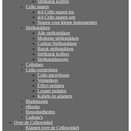
Strijkstok koffers
Cello snaren
4/4 Cello snaren los
4/4 Cello snaren sets
Snaren voor kleine instrumenten
Strijkstokken
Alle strijkstokken
Moderne strijkstokken
Carbon Strijkstokken
Barok strijkstokken
Strijkstok koffers
Strijkstokhoesjes
Cellohars
Cello-versterking
Cello microfoons
Versterkers
Effect pedalen
Looper pedalen
Kabels en adapters
Bladmuziek
eBooks
Benodigdheden
Cadeau’s
Over de Cellowinkel
Klanten over de Cellowinkel