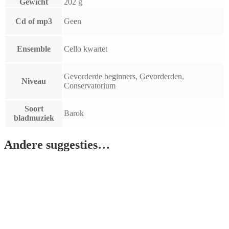
Gewicht
202 g
Cd of mp3
Geen
Ensemble
Cello kwartet
Gevorderde beginners, Gevorderden,
Niveau
Conservatorium
Soort
Barok
bladmuziek
Andere suggesties…