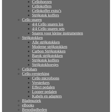
Cellohoezen
Cellokoffers
Cellokoffer extra’s
Strijkstok koffers
Cello snaren
4/4 Cello snaren los
4/4 Cello snaren sets
Snaren voor kleine instrumenten
Strijkstokken
Alle strijkstokken
Moderne strijkstokken
Carbon Strijkstokken
Barok strijkstokken
Strijkstok koffers
Strijkstokhoesjes
Cellohars
Cello-versterking
Cello microfoons
Versterkers
Effect pedalen
Looper pedalen
Kabels en adapters
Bladmuziek
eBooks
Benodigdheden