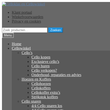
Ga
Ga
door
naar
Klant portaal
naar
de
Winkelvoorwaarden
navigatie
inhoud
Privacy en cookies
Zoeken
Zoeken
naar:
Menu
Home
Cellowinkel
Cello’s
Cello kopen
Exclusieve cello’s
Cello huren
Cello verkopen?
Onderhoud, reparaties en advies
Hoezen en Koffers
Cellohoezen
Cellokoffers
Cellokoffer extra’s
Strijkstok koffers
Cello snaren
4/4 Cello snaren los