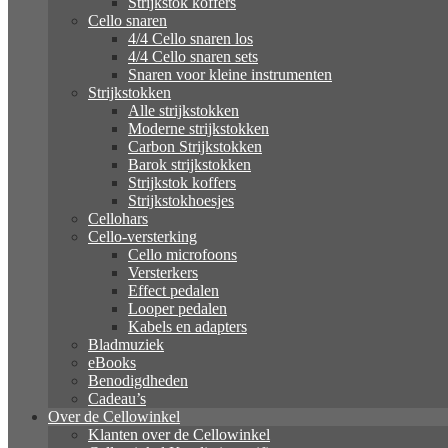
Strijkstok koffers
Cello snaren
4/4 Cello snaren los
4/4 Cello snaren sets
Snaren voor kleine instrumenten
Strijkstokken
Alle strijkstokken
Moderne strijkstokken
Carbon Strijkstokken
Barok strijkstokken
Strijkstok koffers
Strijkstokhoesjes
Cellohars
Cello-versterking
Cello microfoons
Versterkers
Effect pedalen
Looper pedalen
Kabels en adapters
Bladmuziek
eBooks
Benodigdheden
Cadeau’s
Over de Cellowinkel
Klanten over de Cellowinkel