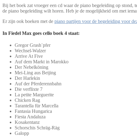
Bij het boek zat vroeger een cd waar de piano begeleiding op stond, 
de piano begeleiding wilt horen. Heb je de mogelijkheid om met iem
Er zijn ook boeken met de
piano partijen voor de begeleiding voor d
In Fiedel Max goes cello boek 4 staat:
Gregor Grash¨pfer
Wechsel-Walzer
Arrive At Five
Auf dem Markt in Marokko
Der Nebelköning
Mei-Ling aus Beijing
Der Harlekin
Auf der Pferderennbahn
Die verflixte 7
La petite Marguerite
Chicken Rag
Tarantella für Marcella
Fantasia Hungarica
Fiesta Andaluza
Kosakentanz
Schorschis Schräg-Räg
Galopp