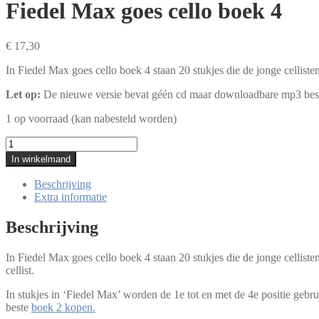
Fiedel Max goes cello boek 4
€
17,30
In Fiedel Max goes cello boek 4 staan 20 stukjes die de jonge celliste
Let op:
De nieuwe versie bevat géén cd maar downloadbare mp3 bes
1 op voorraad (kan nabesteld worden)
Fiedel
Max
In winkelmand
goes
cello
Beschrijving
boek
Extra informatie
4
aantal
Beschrijving
In Fiedel Max goes cello boek 4 staan 20 stukjes die de jonge cellist
cellist.
In stukjes in ‘Fiedel Max’ worden de 1e tot en met de 4e positie gebru
beste
boek 2 kopen.