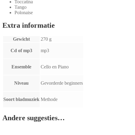
Toccatina
Tango
Polonaise
Extra informatie
Gewicht
270 g
Cd of mp3
mp3
Ensemble
Cello en Piano
Niveau
Gevorderde beginners
Soort bladmuziek
Methode
Andere suggesties…