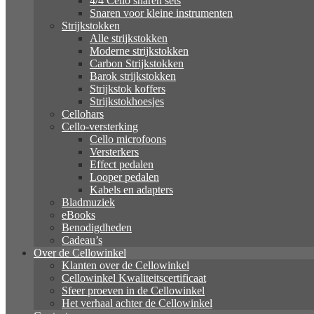
4/4 Cello snaren sets
Snaren voor kleine instrumenten
Strijkstokken
Alle strijkstokken
Moderne strijkstokken
Carbon Strijkstokken
Barok strijkstokken
Strijkstok koffers
Strijkstokhoesjes
Cellohars
Cello-versterking
Cello microfoons
Versterkers
Effect pedalen
Looper pedalen
Kabels en adapters
Bladmuziek
eBooks
Benodigdheden
Cadeau’s
Over de Cellowinkel
Klanten over de Cellowinkel
Cellowinkel Kwaliteitscertificaat
Sfeer proeven in de Cellowinkel
Het verhaal achter de Cellowinkel