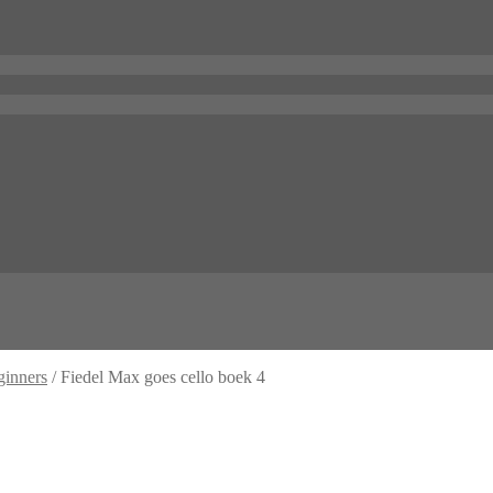
ginners
/
Fiedel Max goes cello boek 4