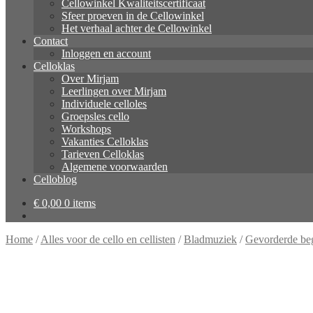
Cellowinkel Kwaliteitscertificaat
Sfeer proeven in de Cellowinkel
Het verhaal achter de Cellowinkel
Contact
Inloggen en account
Celloklas
Over Mirjam
Leerlingen over Mirjam
Individuele celloles
Groepsles cello
Workshops
Vakanties Celloklas
Tarieven Celloklas
Algemene voorwaarden
Celloblog
€
0,00
0 items
Home
/
Alles voor de cello en cellisten
/
Bladmuziek
/
Gevorderde be