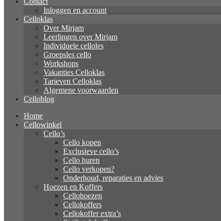
Contact
Inloggen en account
Celloklas
Over Mirjam
Leerlingen over Mirjam
Individuele celloles
Groepsles cello
Workshops
Vakanties Celloklas
Tarieven Celloklas
Algemene voorwaarden
Celloblog
Home
Cellowinkel
Cello’s
Cello kopen
Exclusieve cello’s
Cello huren
Cello verkopen?
Onderhoud, reparaties en advies
Hoezen en Koffers
Cellohoezen
Cellokoffers
Cellokoffer extra’s