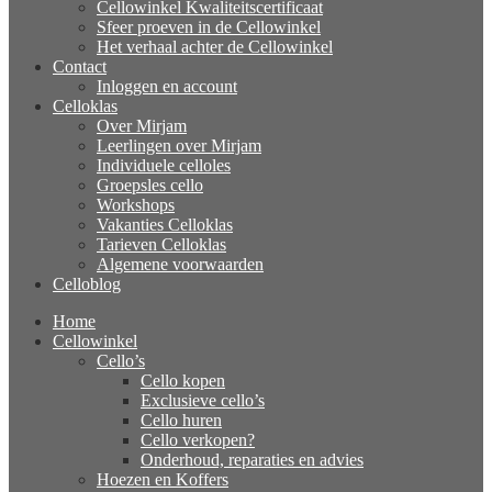
Cellowinkel Kwaliteitscertificaat
Sfeer proeven in de Cellowinkel
Het verhaal achter de Cellowinkel
Contact
Inloggen en account
Celloklas
Over Mirjam
Leerlingen over Mirjam
Individuele celloles
Groepsles cello
Workshops
Vakanties Celloklas
Tarieven Celloklas
Algemene voorwaarden
Celloblog
Home
Cellowinkel
Cello’s
Cello kopen
Exclusieve cello’s
Cello huren
Cello verkopen?
Onderhoud, reparaties en advies
Hoezen en Koffers