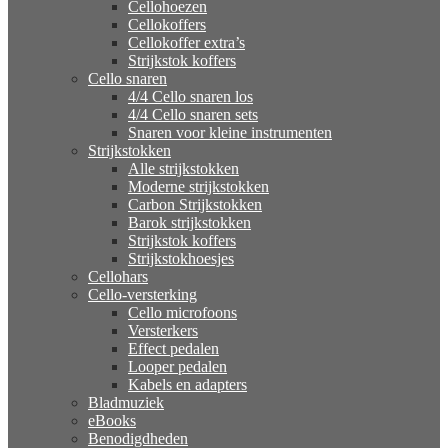
Cellohoezen
Cellokoffers
Cellokoffer extra’s
Strijkstok koffers
Cello snaren
4/4 Cello snaren los
4/4 Cello snaren sets
Snaren voor kleine instrumenten
Strijkstokken
Alle strijkstokken
Moderne strijkstokken
Carbon Strijkstokken
Barok strijkstokken
Strijkstok koffers
Strijkstokhoesjes
Cellohars
Cello-versterking
Cello microfoons
Versterkers
Effect pedalen
Looper pedalen
Kabels en adapters
Bladmuziek
eBooks
Benodigdheden