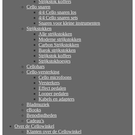
Strijkstok koffers
Cello snaren
4/4 Cello snaren los
4/4 Cello snaren sets
Snaren voor kleine instrumenten
Strijkstokken
Alle strijkstokken
Moderne strijkstokken
Carbon Strijkstokken
Barok strijkstokken
Strijkstok koffers
Strijkstokhoesjes
Cellohars
Cello-versterking
Cello microfoons
Versterkers
Effect pedalen
Looper pedalen
Kabels en adapters
Bladmuziek
eBooks
Benodigdheden
Cadeau’s
Over de Cellowinkel
Klanten over de Cellowinkel