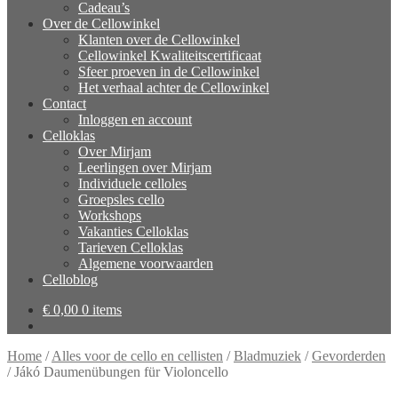
Cadeau’s
Over de Cellowinkel
Klanten over de Cellowinkel
Cellowinkel Kwaliteitscertificaat
Sfeer proeven in de Cellowinkel
Het verhaal achter de Cellowinkel
Contact
Inloggen en account
Celloklas
Over Mirjam
Leerlingen over Mirjam
Individuele celloles
Groepsles cello
Workshops
Vakanties Celloklas
Tarieven Celloklas
Algemene voorwaarden
Celloblog
€
0,00
0 items
Home
/
Alles voor de cello en cellisten
/
Bladmuziek
/
Gevorderden
/
Jákó Daumenübungen für Violoncello