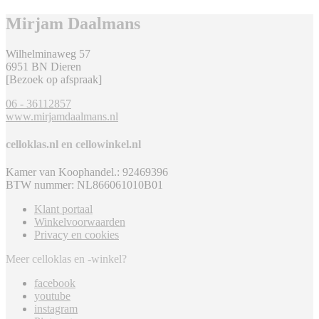
Mirjam Daalmans
Wilhelminaweg 57
6951 BN Dieren
[Bezoek op afspraak]
06 - 36112857
www.mirjamdaalmans.nl
celloklas.nl en cellowinkel.nl
Kamer van Koophandel.: 92469396
BTW nummer: NL866061010B01
Klant portaal
Winkelvoorwaarden
Privacy en cookies
Meer celloklas en -winkel?
facebook
youtube
instagram