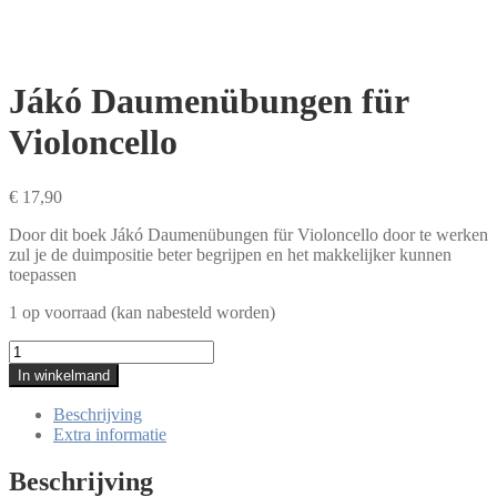
Jákó Daumenübungen für
Violoncello
€
17,90
Door dit boek Jákó Daumenübungen für Violoncello door te werken
zul je de duimpositie beter begrijpen en het makkelijker kunnen
toepassen
1 op voorraad (kan nabesteld worden)
Jákó
Daumenübungen
In winkelmand
für
Violoncello
Beschrijving
aantal
Extra informatie
Beschrijving