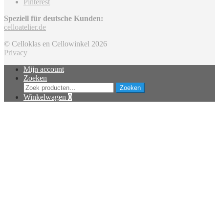
Pinterest
Speziell für deutsche Kunden:
celloatelier.de
© Celloklas en Cellowinkel 2026
Privacy
Mijn account
Zoeken
Zoeken
Zoeken
naar:
Winkelwagen
0