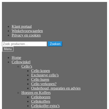
Ga
Ga
door
naar
naar
de
navigatie
inhoud
Klant portaal
Winkelvoorwaarden
Privacy en cookies
Zoeken
Zoeken
naar:
Menu
Home
Cellowinkel
Cello’s
Cello kopen
Exclusieve cello’s
Cello huren
Cello verkopen?
Onderhoud, reparaties en advies
Hoezen en Koffers
Cellohoezen
Cellokoffers
Cellokoffer extra’s