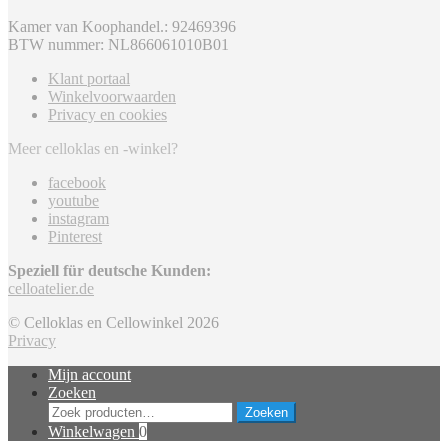
Kamer van Koophandel.: 92469396
BTW nummer: NL866061010B01
Klant portaal
Winkelvoorwaarden
Privacy en cookies
Meer celloklas en -winkel?
facebook
youtube
instagram
Pinterest
Speziell für deutsche Kunden:
celloatelier.de
© Celloklas en Cellowinkel 2026
Privacy
Mijn account
Zoeken
Zoeken
Zoeken
naar:
Winkelwagen
0