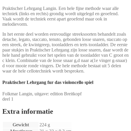
Praktischer Lehrgang Langin. Een hele fijne methode waar alle
techniek (links en rechts) grondig wordt uitgelegd en geoefend.
Vaak wordt de techniek eerst apart geoefend maar ook in
melodievorm.
In het eerste deel worden eenvoudige streeksoorten behandelt zoals
detache, legato, staccato, tenuto, gebonden losse snaren, staccato op
een streek, de kwintgreep, toonladders en terts toonladder. De eerste
paar stukjes in Praktischer Lehrgang zijn losse snaren, daar wordt de
hele hand gebruikt voor het spelen van de toonladder van C groot en
c klein. Combinatie van de losse snaar g,d naar a(1e vinger g-snaar)
d voor mooie ronde vingers. De hele methode bestaat uit 5 delen
waar de hele cellotechniek wordt besproken.
Praktischer Lehrgang fur das violoncello spiel
Folkmar Langin, uitgave: edition Breitkopf
deel 1
Extra informatie
Gewicht
224 g