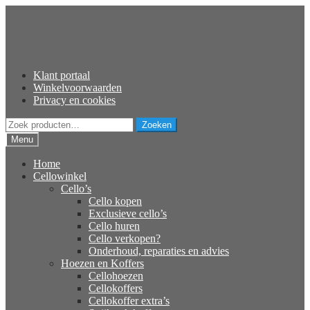
Ga
Ga
door
naar
naar
de
navigatie
inhoud
Klant portaal
Winkelvoorwaarden
Privacy en cookies
Zoeken
Zoeken
naar:
Menu
Home
Cellowinkel
Cello’s
Cello kopen
Exclusieve cello’s
Cello huren
Cello verkopen?
Onderhoud, reparaties en advies
Hoezen en Koffers
Cellohoezen
Cellokoffers
Cellokoffer extra’s