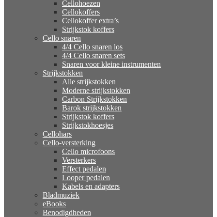
Cellohoezen
Cellokoffers
Cellokoffer extra’s
Strijkstok koffers
Cello snaren
4/4 Cello snaren los
4/4 Cello snaren sets
Snaren voor kleine instrumenten
Strijkstokken
Alle strijkstokken
Moderne strijkstokken
Carbon Strijkstokken
Barok strijkstokken
Strijkstok koffers
Strijkstokhoesjes
Cellohars
Cello-versterking
Cello microfoons
Versterkers
Effect pedalen
Looper pedalen
Kabels en adapters
Bladmuziek
eBooks
Benodigdheden