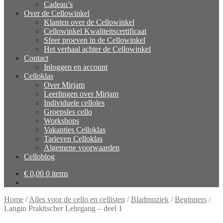
Cadeau’s
Over de Cellowinkel
Klanten over de Cellowinkel
Cellowinkel Kwaliteitscertificaat
Sfeer proeven in de Cellowinkel
Het verhaal achter de Cellowinkel
Contact
Inloggen en account
Celloklas
Over Mirjam
Leerlingen over Mirjam
Individuele celloles
Groepsles cello
Workshops
Vakanties Celloklas
Tarieven Celloklas
Algemene voorwaarden
Celloblog
€
0,00
0 items
Home
/
Alles voor de cello en cellisten
/
Bladmuziek
/
Beginners
/
Langin Praktischer Lehrgang – deel 1