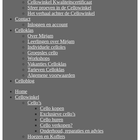
Cellowinkel Kwaliteitscertificaat
Sfeer proeven in de Cellowinkel
Het verhaal achter de Cellowinkel
Contact
Inloggen en account
Celloklas
Over Mirjam
Leerlingen over Mirjam
Individuele celloles
Groepsles cello
Workshops
Vakanties Celloklas
Tarieven Celloklas
Algemene voorwaarden
Celloblog
Home
Cellowinkel
Cello’s
Cello kopen
Exclusieve cello’s
Cello huren
Cello verkopen?
Onderhoud, reparaties en advies
Hoezen en Koffers