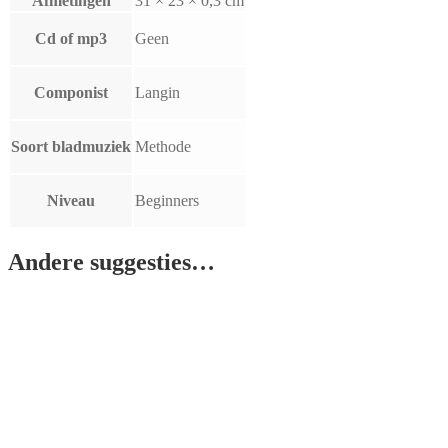
Afmetingen
31 × 23 × 0,3 cm
Cd of mp3
Geen
Componist
Langin
Soort bladmuziek
Methode
Niveau
Beginners
Andere suggesties…