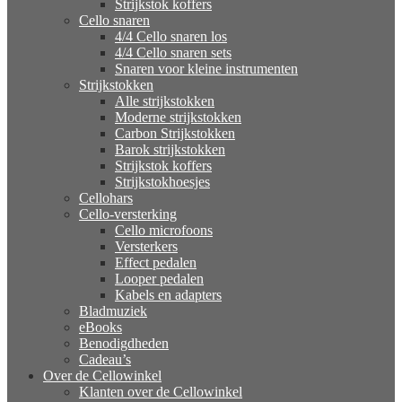
Strijkstok koffers
Cello snaren
4/4 Cello snaren los
4/4 Cello snaren sets
Snaren voor kleine instrumenten
Strijkstokken
Alle strijkstokken
Moderne strijkstokken
Carbon Strijkstokken
Barok strijkstokken
Strijkstok koffers
Strijkstokhoesjes
Cellohars
Cello-versterking
Cello microfoons
Versterkers
Effect pedalen
Looper pedalen
Kabels en adapters
Bladmuziek
eBooks
Benodigdheden
Cadeau’s
Over de Cellowinkel
Klanten over de Cellowinkel