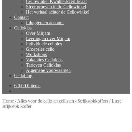
Cellowinkel Kwaliteitscertificaat
Sfeer proeven in de Cellowinkel
Het verhaal achter de Cellowinkel
Contact
Inloggen en account
Celloklas
Over Mirjam
Leerlingen over Mirjam
Individuele celloles
Groepsles cello
Workshops
Vakanties Celloklas
Tarieven Celloklas
Algemene voorwaarden
Celloblog
€
0,00
0 items
Home
/
Alles voor de cello en cellisten
/
Strijkstokkoffers
/
Luxe
strijkstok koffer