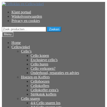
Ga
Ga
door
naar
Klant portaal
naar
de
Winkelvoorwaarden
navigatie
inhoud
Privacy en cookies
Zoeken
Zoeken
naar:
Menu
Home
Cellowinkel
Cello’s
Cello kopen
Exclusieve cello’s
Cello huren
Cello verkopen?
Onderhoud, reparaties en advies
Hoezen en Koffers
Cellohoezen
Cellokoffers
Cellokoffer extra’s
Strijkstok koffers
Cello snaren
4/4 Cello snaren los