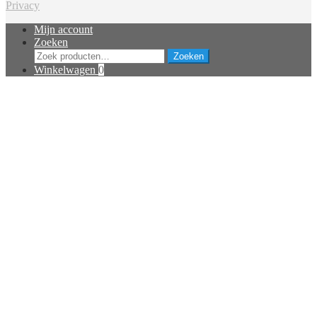
Privacy
Mijn account
Zoeken
Zoeken
Zoeken
naar:
Winkelwagen
0