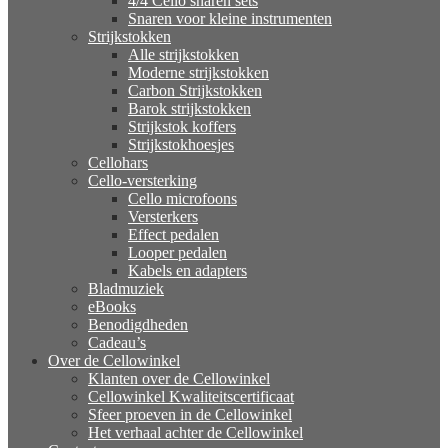
4/4 Cello snaren sets
Snaren voor kleine instrumenten
Strijkstokken
Alle strijkstokken
Moderne strijkstokken
Carbon Strijkstokken
Barok strijkstokken
Strijkstok koffers
Strijkstokhoesjes
Cellohars
Cello-versterking
Cello microfoons
Versterkers
Effect pedalen
Looper pedalen
Kabels en adapters
Bladmuziek
eBooks
Benodigdheden
Cadeau’s
Over de Cellowinkel
Klanten over de Cellowinkel
Cellowinkel Kwaliteitscertificaat
Sfeer proeven in de Cellowinkel
Het verhaal achter de Cellowinkel