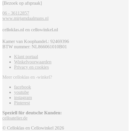
[Bezoek op afspraak]
06 - 36112857
www.mirjamdaalmans.nl
celloklas.nl en cellowinkel.nl
Kamer van Koophandel.: 92469396
BTW nummer: NL866061010B01
Klant portaal
Winkelvoorwaarden
Privacy en cookies
Meer celloklas en -winkel?
facebook
youtube
instagram
Pinterest
Speziell für deutsche Kunden:
celloatelier.de
© Celloklas en Cellowinkel 2026