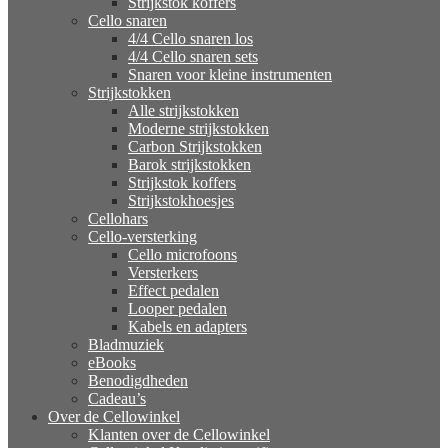
Strijkstok koffers
Cello snaren
4/4 Cello snaren los
4/4 Cello snaren sets
Snaren voor kleine instrumenten
Strijkstokken
Alle strijkstokken
Moderne strijkstokken
Carbon Strijkstokken
Barok strijkstokken
Strijkstok koffers
Strijkstokhoesjes
Cellohars
Cello-versterking
Cello microfoons
Versterkers
Effect pedalen
Looper pedalen
Kabels en adapters
Bladmuziek
eBooks
Benodigdheden
Cadeau’s
Over de Cellowinkel
Klanten over de Cellowinkel