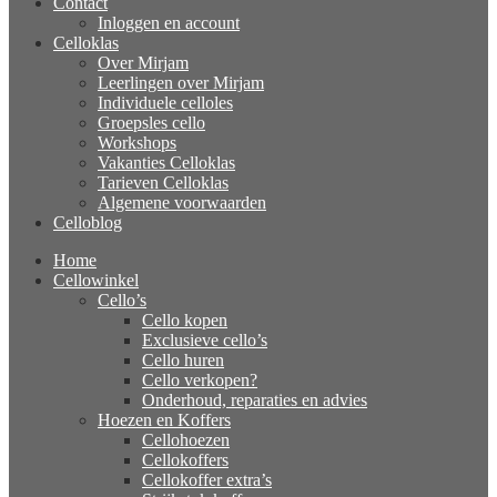
Contact
Inloggen en account
Celloklas
Over Mirjam
Leerlingen over Mirjam
Individuele celloles
Groepsles cello
Workshops
Vakanties Celloklas
Tarieven Celloklas
Algemene voorwaarden
Celloblog
Home
Cellowinkel
Cello’s
Cello kopen
Exclusieve cello’s
Cello huren
Cello verkopen?
Onderhoud, reparaties en advies
Hoezen en Koffers
Cellohoezen
Cellokoffers
Cellokoffer extra’s