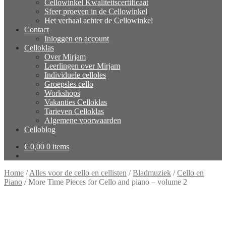
Cellowinkel Kwaliteitscertificaat
Sfeer proeven in de Cellowinkel
Het verhaal achter de Cellowinkel
Contact
Inloggen en account
Celloklas
Over Mirjam
Leerlingen over Mirjam
Individuele celloles
Groepsles cello
Workshops
Vakanties Celloklas
Tarieven Celloklas
Algemene voorwaarden
Celloblog
€
0,00
0 items
Home
/
Alles voor de cello en cellisten
/
Bladmuziek
/
Cello en
Piano
/
More Time Pieces for Cello and piano – volume 2