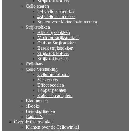
Strijkstok koffers
Cello snaren
4/4 Cello snaren los
4/4 Cello snaren sets
Snaren voor kleine instrumenten
Strijkstokken
Alle strijkstokken
Moderne strijkstokken
Carbon Strijkstokken
Barok strijkstokken
Strijkstok koffers
Strijkstokhoesjes
Cellohars
Cello-versterking
Cello microfoons
Versterkers
Effect pedalen
Looper pedalen
Kabels en adapters
Bladmuziek
eBooks
Benodigdheden
Cadeau’s
Over de Cellowinkel
Klanten over de Cellowinkel