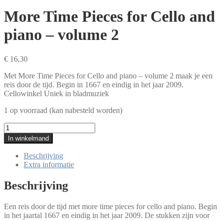
More Time Pieces for Cello and
piano – volume 2
€
16,30
Met More Time Pieces for Cello and piano – volume 2 maak je een
reis door de tijd. Begin in 1667 en eindig in het jaar 2009.
Cellowinkel Uniek in bladmuziek
1 op voorraad (kan nabesteld worden)
More
Time
In winkelmand
Pieces
for
Beschrijving
Cello
Extra informatie
and
piano
Beschrijving
-
volume
Een reis door de tijd met more time pieces for cello and piano. Begin
2
in het jaartal 1667 en eindig in het jaar 2009. De stukken zijn voor
aantal