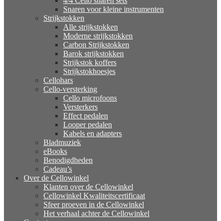
4/4 Cello snaren sets
Snaren voor kleine instrumenten
Strijkstokken
Alle strijkstokken
Moderne strijkstokken
Carbon Strijkstokken
Barok strijkstokken
Strijkstok koffers
Strijkstokhoesjes
Cellohars
Cello-versterking
Cello microfoons
Versterkers
Effect pedalen
Looper pedalen
Kabels en adapters
Bladmuziek
eBooks
Benodigdheden
Cadeau’s
Over de Cellowinkel
Klanten over de Cellowinkel
Cellowinkel Kwaliteitscertificaat
Sfeer proeven in de Cellowinkel
Het verhaal achter de Cellowinkel