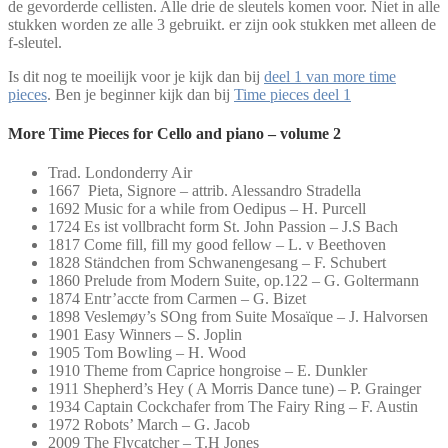
de gevorderde cellisten. Alle drie de sleutels komen voor. Niet in alle
stukken worden ze alle 3 gebruikt. er zijn ook stukken met alleen de
f-sleutel.
Is dit nog te moeilijk voor je kijk dan bij
deel 1 van more time
pieces
. Ben je beginner kijk dan bij
Time pieces deel 1
More Time Pieces for Cello and piano – volume 2
Trad. Londonderry Air
1667 Pieta, Signore – attrib. Alessandro Stradella
1692 Music for a while from Oedipus – H. Purcell
1724 Es ist vollbracht form St. John Passion – J.S Bach
1817 Come fill, fill my good fellow – L. v Beethoven
1828 Ständchen from Schwanengesang – F. Schubert
1860 Prelude from Modern Suite, op.122 – G. Goltermann
1874 Entr’accte from Carmen – G. Bizet
1898 Veslemøy’s SOng from Suite Mosaïque – J. Halvorsen
1901 Easy Winners – S. Joplin
1905 Tom Bowling – H. Wood
1910 Theme from Caprice hongroise – E. Dunkler
1911 Shepherd’s Hey ( A Morris Dance tune) – P. Grainger
1934 Captain Cockchafer from The Fairy Ring – F. Austin
1972 Robots’ March – G. Jacob
2009 The Flycatcher – T.H Jones