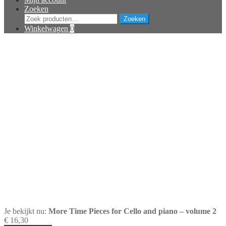
Zoeken
Zoeken
Zoeken
naar:
Winkelwagen
0
Je bekijkt nu:
More Time Pieces for Cello and piano – volume 2
€
16,30