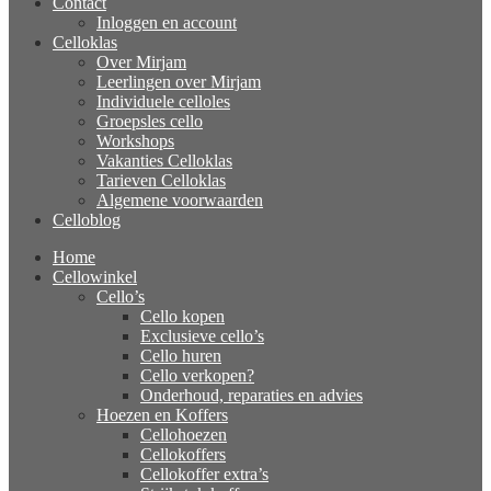
Contact
Inloggen en account
Celloklas
Over Mirjam
Leerlingen over Mirjam
Individuele celloles
Groepsles cello
Workshops
Vakanties Celloklas
Tarieven Celloklas
Algemene voorwaarden
Celloblog
Home
Cellowinkel
Cello’s
Cello kopen
Exclusieve cello’s
Cello huren
Cello verkopen?
Onderhoud, reparaties en advies
Hoezen en Koffers
Cellohoezen
Cellokoffers
Cellokoffer extra’s