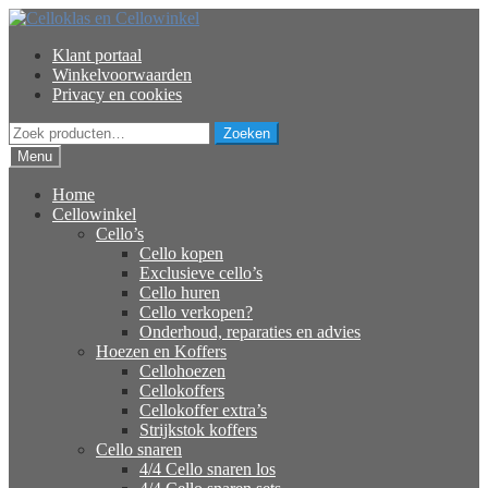
Ga
Ga
door
naar
Klant portaal
naar
de
Winkelvoorwaarden
navigatie
inhoud
Privacy en cookies
Zoeken
Zoeken
naar:
Menu
Home
Cellowinkel
Cello’s
Cello kopen
Exclusieve cello’s
Cello huren
Cello verkopen?
Onderhoud, reparaties en advies
Hoezen en Koffers
Cellohoezen
Cellokoffers
Cellokoffer extra’s
Strijkstok koffers
Cello snaren
4/4 Cello snaren los