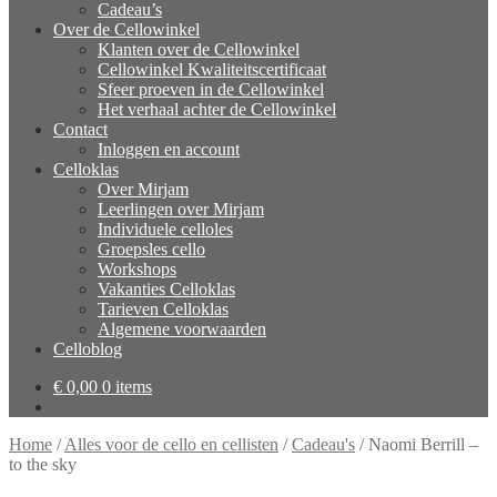
Cadeau’s
Over de Cellowinkel
Klanten over de Cellowinkel
Cellowinkel Kwaliteitscertificaat
Sfeer proeven in de Cellowinkel
Het verhaal achter de Cellowinkel
Contact
Inloggen en account
Celloklas
Over Mirjam
Leerlingen over Mirjam
Individuele celloles
Groepsles cello
Workshops
Vakanties Celloklas
Tarieven Celloklas
Algemene voorwaarden
Celloblog
€
0,00
0 items
Home
/
Alles voor de cello en cellisten
/
Cadeau's
/
Naomi Berrill –
to the sky