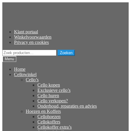
Ga
Ga
door
naar
naar
de
navigatie
inhoud
Klant portaal
Winkelvoorwaarden
Privacy en cookies
Zoeken
Zoeken
naar:
Menu
Home
Cellowinkel
Cello’s
Cello kopen
Exclusieve cello’s
Cello huren
Cello verkopen?
Onderhoud, reparaties en advies
Hoezen en Koffers
Cellohoezen
Cellokoffers
Cellokoffer extra’s