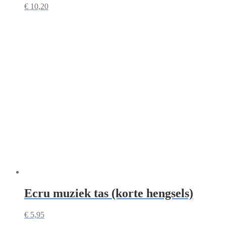
€
10,20
Ecru muziek tas (korte hengsels)
€
5,95