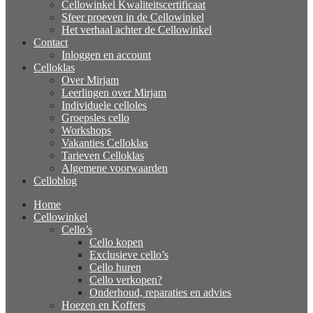
Cellowinkel Kwaliteitscertificaat
Sfeer proeven in de Cellowinkel
Het verhaal achter de Cellowinkel
Contact
Inloggen en account
Celloklas
Over Mirjam
Leerlingen over Mirjam
Individuele celloles
Groepsles cello
Workshops
Vakanties Celloklas
Tarieven Celloklas
Algemene voorwaarden
Celloblog
Home
Cellowinkel
Cello’s
Cello kopen
Exclusieve cello’s
Cello huren
Cello verkopen?
Onderhoud, reparaties en advies
Hoezen en Koffers