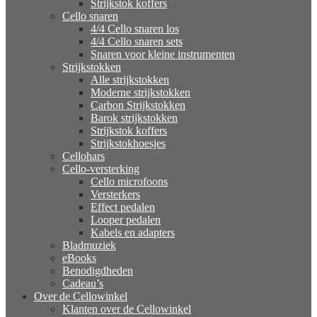
Strijkstok koffers
Cello snaren
4/4 Cello snaren los
4/4 Cello snaren sets
Snaren voor kleine instrumenten
Strijkstokken
Alle strijkstokken
Moderne strijkstokken
Carbon Strijkstokken
Barok strijkstokken
Strijkstok koffers
Strijkstokhoesjes
Cellohars
Cello-versterking
Cello microfoons
Versterkers
Effect pedalen
Looper pedalen
Kabels en adapters
Bladmuziek
eBooks
Benodigdheden
Cadeau’s
Over de Cellowinkel
Klanten over de Cellowinkel