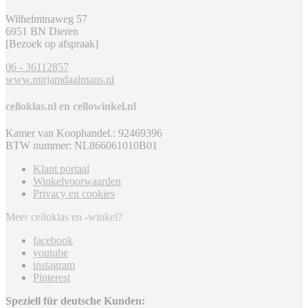
Wilhelminaweg 57
6951 BN Dieren
[Bezoek op afspraak]
06 - 36112857
www.mirjamdaalmans.nl
celloklas.nl en cellowinkel.nl
Kamer van Koophandel.: 92469396
BTW nummer: NL866061010B01
Klant portaal
Winkelvoorwaarden
Privacy en cookies
Meer celloklas en -winkel?
facebook
youtube
instagram
Pinterest
Speziell für deutsche Kunden: