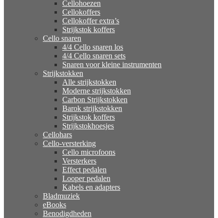
Cellohoezen
Cellokoffers
Cellokoffer extra’s
Strijkstok koffers
Cello snaren
4/4 Cello snaren los
4/4 Cello snaren sets
Snaren voor kleine instrumenten
Strijkstokken
Alle strijkstokken
Moderne strijkstokken
Carbon Strijkstokken
Barok strijkstokken
Strijkstok koffers
Strijkstokhoesjes
Cellohars
Cello-versterking
Cello microfoons
Versterkers
Effect pedalen
Looper pedalen
Kabels en adapters
Bladmuziek
eBooks
Benodigdheden