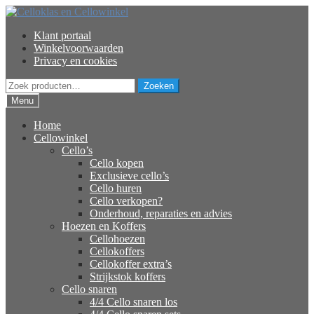
Ga
Ga
door
naar
Klant portaal
naar
de
Winkelvoorwaarden
navigatie
inhoud
Privacy en cookies
Zoeken
Zoeken
naar:
Menu
Home
Cellowinkel
Cello’s
Cello kopen
Exclusieve cello’s
Cello huren
Cello verkopen?
Onderhoud, reparaties en advies
Hoezen en Koffers
Cellohoezen
Cellokoffers
Cellokoffer extra’s
Strijkstok koffers
Cello snaren
4/4 Cello snaren los