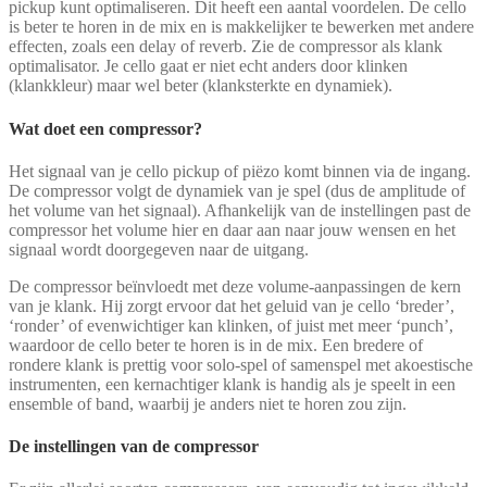
pickup kunt optimaliseren. Dit heeft een aantal voordelen. De cello
is beter te horen in de mix en is makkelijker te bewerken met andere
effecten, zoals een delay of reverb. Zie de compressor als klank
optimalisator. Je cello gaat er niet echt anders door klinken
(klankkleur) maar wel beter (klanksterkte en dynamiek).
Wat doet een compressor?
Het signaal van je cello pickup of piëzo komt binnen via de ingang.
De compressor volgt de dynamiek van je spel (dus de amplitude of
het volume van het signaal). Afhankelijk van de instellingen past de
compressor het volume hier en daar aan naar jouw wensen en het
signaal wordt doorgegeven naar de uitgang.
De compressor beïnvloedt met deze volume-aanpassingen de kern
van je klank. Hij zorgt ervoor dat het geluid van je cello ‘breder’,
‘ronder’ of evenwichtiger kan klinken, of juist met meer ‘punch’,
waardoor de cello beter te horen is in de mix. Een bredere of
rondere klank is prettig voor solo-spel of samenspel met akoestische
instrumenten, een kernachtiger klank is handig als je speelt in een
ensemble of band, waarbij je anders niet te horen zou zijn.
De instellingen van de compressor