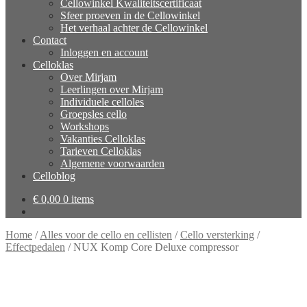
Cellowinkel Kwaliteitscertificaat
Sfeer proeven in de Cellowinkel
Het verhaal achter de Cellowinkel
Contact
Inloggen en account
Celloklas
Over Mirjam
Leerlingen over Mirjam
Individuele celloles
Groepsles cello
Workshops
Vakanties Celloklas
Tarieven Celloklas
Algemene voorwaarden
Celloblog
€
0,00
0 items
Home
/
Alles voor de cello en cellisten
/
Cello versterking
/
Effectpedalen
/
NUX Komp Core Deluxe compressor