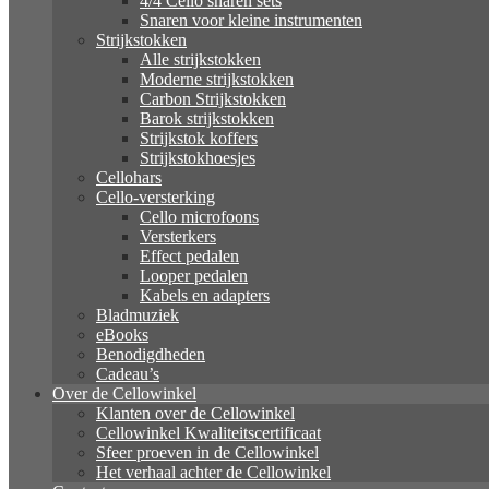
4/4 Cello snaren sets
Snaren voor kleine instrumenten
Strijkstokken
Alle strijkstokken
Moderne strijkstokken
Carbon Strijkstokken
Barok strijkstokken
Strijkstok koffers
Strijkstokhoesjes
Cellohars
Cello-versterking
Cello microfoons
Versterkers
Effect pedalen
Looper pedalen
Kabels en adapters
Bladmuziek
eBooks
Benodigdheden
Cadeau’s
Over de Cellowinkel
Klanten over de Cellowinkel
Cellowinkel Kwaliteitscertificaat
Sfeer proeven in de Cellowinkel
Het verhaal achter de Cellowinkel