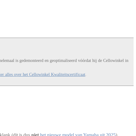
t helemaal is gedemonteerd en geoptimaliseerd vóórdat hij de Cellowinkel in
er alles over het Cellowinkel Kwaliteitscertificaat
.
lank (dit is dus
niet
het nieuwe model van Yamaha uit 2025
).