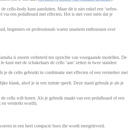
de cello-body kunt aansluiten. Maar dit is niet enkel een ‘oefen-
 via een pedalboard met effecten. Het is niet voor niets dat je
oud, beginners en professionals waren unaniem enthousiast over
an Yamaha is enorm verbeterd ten opzichte van voorgaande modellen. De
 Je kunt met de schakelaars de cello ‘aan’ zetten in twee standen:
s je de cello gebruikt in combinatie met effecten of een versterker met
jke klank, alsof je in een ruimte speelt. Deze stand gebruik je als je
n de cello wilt horen. Als je gebruik maakt van een pedalboard of een
t en versterkt wordt).
vervoeren in een heel compacte hoes die wordt meegeleverd.