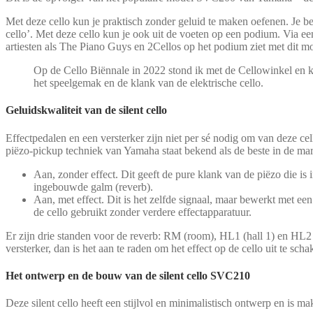
Met deze cello kun je praktisch zonder geluid te maken oefenen. Je bel
cello’. Met deze cello kun je ook uit de voeten op een podium. Via een 
artiesten als The Piano Guys en 2Cellos op het podium ziet met dit m
Op de Cello Biënnale in 2022 stond ik met de Cellowinkel en k
het speelgemak en de klank van de elektrische cello.
Geluidskwaliteit van de silent cello
Effectpedalen en een versterker zijn niet per sé nodig om van deze ce
piëzo-pickup techniek van Yamaha staat bekend als de beste in de markt
Aan, zonder effect. Dit geeft de pure klank van de piëzo die is
ingebouwde galm (reverb).
Aan, met effect. Dit is het zelfde signaal, maar bewerkt met een 
de cello gebruikt zonder verdere effectapparatuur.
Er zijn drie standen voor de reverb: RM (room), HL1 (hall 1) en HL2 (
versterker, dan is het aan te raden om het effect op de cello uit te sch
Het ontwerp en de bouw van de silent cello SVC210
Deze silent cello heeft een stijlvol en minimalistisch ontwerp en is 