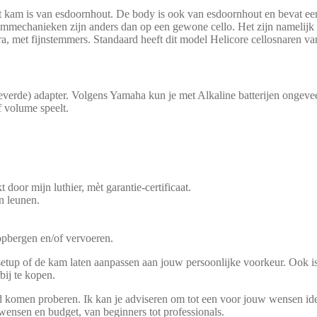
t kam is van esdoornhout. De body is ook van esdoornhout en bevat een 
emmechanieken zijn anders dan op een gewone cello. Het zijn namelijk g
ltra, met fijnstemmers. Standaard heeft dit model Helicore cellosnaren 
everde) adapter. Volgens Yamaha kun je met Alkaline batterijen ongeveer
f volume speelt.
door mijn luthier, mèt garantie-certificaat.
en leunen.
opbergen en/of vervoeren.
setup of de kam laten aanpassen aan jouw persoonlijke voorkeur. Ook i
bij te kopen.
 komen proberen. Ik kan je adviseren om tot een voor jouw wensen ide
 wensen en budget, van beginners tot professionals.