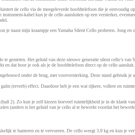
uistert de cello via de meegeleverde hoofdtelefoon die je eenvoudig op 
instrument-kabel kun je de cello aansluiten op een versterker, eventueel
odel.
on je naast mijn kraampje een Yamaha Silent Cello proberen. Jong en 
llo te genieten. Het geluid van deze nieuwe generatie silent cello’s v
 en dat hoor je ook als je de hoofdtelefoon direct op de cello aansluit.
 ingebouwd onder de brug, met voorversterking. Deze stand gebruik je al
galm (reverb) effect. Daardoor heb je een wat rijkere, vollere en ruimteli
hall 2). Zo kun je zelf kiezen hoeveel ruimtelijkheid je in de klank va
akelen (anders is het geluid van je cello al te bewerkt voordat het bewerk
makkelijk te hanteren en te vervoeren. De cello weegt 3,9 kg en kun je 