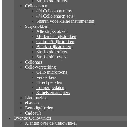
Strijkstok koffers
Cello snaren
4/4 Cello snaren los
4/4 Cello snaren sets
Snaren voor kleine instrumenten
Strijkstokken
Alle strijkstokken
Moderne strijkstokken
Carbon Strijkstokken
Barok strijkstokken
Strijkstok koffers
Strijkstokhoesjes
Cellohars
Cello-versterking
Cello microfoons
Versterkers
Effect pedalen
Looper pedalen
Kabels en adapters
Bladmuziek
eBooks
Benodigdheden
Cadeau’s
Over de Cellowinkel
Klanten over de Cellowinkel