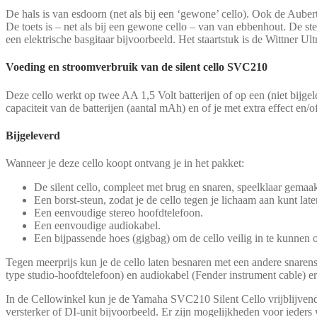
De hals is van esdoorn (net als bij een ‘gewone’ cello). Ook de Auber
De toets is – net als bij een gewone cello – van van ebbenhout. De st
een elektrische basgitaar bijvoorbeeld. Het staartstuk is de Wittner U
Voeding en stroomverbruik van de silent cello SVC210
Deze cello werkt op twee AA 1,5 Volt batterijen of op een (niet bijgel
capaciteit van de batterijen (aantal mAh) en of je met extra effect en/o
Bijgeleverd
Wanneer je deze cello koopt ontvang je in het pakket:
De silent cello, compleet met brug en snaren, speelklaar gemaakt 
Een borst-steun, zodat je de cello tegen je lichaam aan kunt lat
Een eenvoudige stereo hoofdtelefoon.
Een eenvoudige audiokabel.
Een bijpassende hoes (gigbag) om de cello veilig in te kunnen 
Tegen meerprijs kun je de cello laten besnaren met een andere snaren
type studio-hoofdtelefoon) en audiokabel (Fender instrument cable) er
In de Cellowinkel kun je de Yamaha SVC210 Silent Cello vrijblijvend
versterker of DI-unit bijvoorbeeld. Er zijn mogelijkheden voor ieders