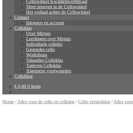
Cellowinkel Kwaliteitscertificaat
Sfeer proeven in de Cellowinkel
Het verhaal achter de Cellowinkel
Contact
Inloggen en account
Celloklas
Over Mirjam
Leerlingen over Mirjam
Individuele celloles
Groepsles cello
Workshops
Vakanties Celloklas
Tarieven Celloklas
Algemene voorwaarden
Celloblog
€
0,00
0 items
Home
/
Alles voor de cello en cellisten
/
Cello versterking
/
Alles voor