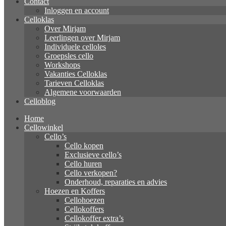
Contact
Inloggen en account
Celloklas
Over Mirjam
Leerlingen over Mirjam
Individuele celloles
Groepsles cello
Workshops
Vakanties Celloklas
Tarieven Celloklas
Algemene voorwaarden
Celloblog
Home
Cellowinkel
Cello’s
Cello kopen
Exclusieve cello’s
Cello huren
Cello verkopen?
Onderhoud, reparaties en advies
Hoezen en Koffers
Cellohoezen
Cellokoffers
Cellokoffer extra’s