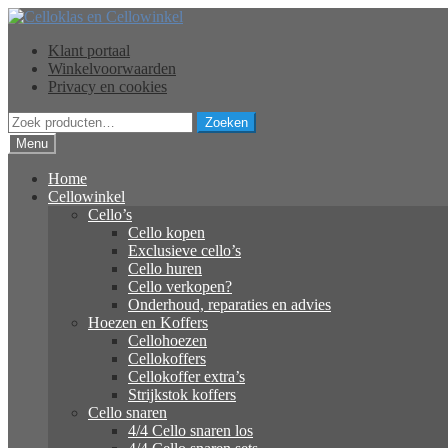
Ga
Ga
door
naar
Klant portaal
naar
de
Winkelvoorwaarden
navigatie
inhoud
Privacy en cookies
Zoeken
Zoeken
naar:
Menu
Home
Cellowinkel
Cello’s
Cello kopen
Exclusieve cello’s
Cello huren
Cello verkopen?
Onderhoud, reparaties en advies
Hoezen en Koffers
Cellohoezen
Cellokoffers
Cellokoffer extra’s
Strijkstok koffers
Cello snaren
4/4 Cello snaren los