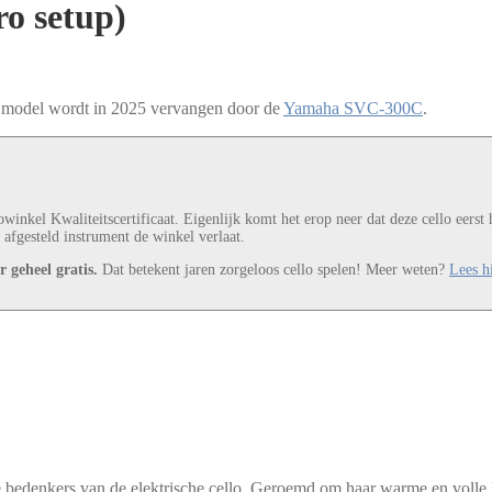
o setup)
it model wordt in 2025 vervangen door de
Yamaha SVC-300C
.
winkel Kwaliteitscertificaat. Eigenlijk komt het erop neer dat deze cello eers
 afgesteld instrument de winkel verlaat.
 geheel gratis.
Dat betekent jaren zorgeloos cello spelen! Meer weten?
Lees hi
bedenkers van de elektrische cello. Geroemd om haar warme en volle k