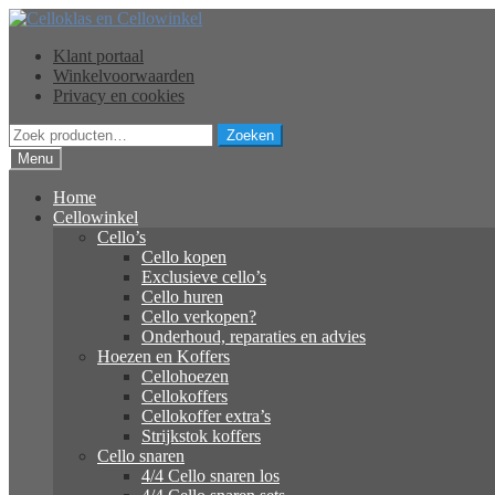
Ga
Ga
door
naar
Klant portaal
naar
de
Winkelvoorwaarden
navigatie
inhoud
Privacy en cookies
Zoeken
Zoeken
naar:
Menu
Home
Cellowinkel
Cello’s
Cello kopen
Exclusieve cello’s
Cello huren
Cello verkopen?
Onderhoud, reparaties en advies
Hoezen en Koffers
Cellohoezen
Cellokoffers
Cellokoffer extra’s
Strijkstok koffers
Cello snaren
4/4 Cello snaren los