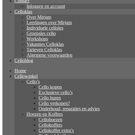
Contact
Inloggen en account
Celloklas
Over Mirjam
Leerlingen over Mirjam
Individuele celloles
Groepsles cello
Workshops
Vakanties Celloklas
Tarieven Celloklas
Algemene voorwaarden
Celloblog
Home
Cellowinkel
Cello’s
Cello kopen
Exclusieve cello’s
Cello huren
Cello verkopen?
Onderhoud, reparaties en advies
Hoezen en Koffers
Cellohoezen
Cellokoffers
Cellokoffer extra’s