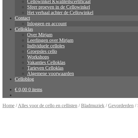
Cellowinkel Kwaliteitscertificaat
Sfeer proeven in de Cellowinkel
Het verhaal achter de Cellowinkel
Contact
Inloggen en account
Celloklas
Over Mirjam
Leerlingen over Mirjam
Individuele celloles
Groepsles cello
Workshops
Vakanties Celloklas
Tarieven Celloklas
Algemene voorwaarden
Celloblog
€
0,00
0 items
Home
/
Alles voor de cello en cellisten
/
Bladmuziek
/
Gevorderden
/