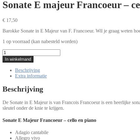
Sonate E majeur Francoeur – ce
€
17,50
Barokke Sonate in E Majeur van F. Francoeur. Wil je graag weten hoe d
1 op voorraad (kan nabesteld worden)
Sonate
E
In winkelmand
majeur
Francoeur
Beschrijving
-
Extra informatie
cello
en
Beschrijving
piano
aantal
De Sonate in E Majeur is van Francois Francoeur is een heerlijke sona
sleutel onder de knie te krijgen.
Sonate E Majeur Francoeur – cello en piano
Adagio cantabile
Allegro vivo