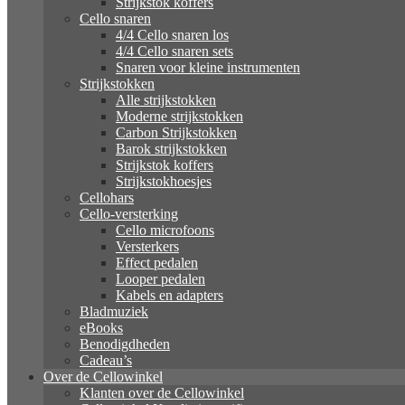
Strijkstok koffers
Cello snaren
4/4 Cello snaren los
4/4 Cello snaren sets
Snaren voor kleine instrumenten
Strijkstokken
Alle strijkstokken
Moderne strijkstokken
Carbon Strijkstokken
Barok strijkstokken
Strijkstok koffers
Strijkstokhoesjes
Cellohars
Cello-versterking
Cello microfoons
Versterkers
Effect pedalen
Looper pedalen
Kabels en adapters
Bladmuziek
eBooks
Benodigdheden
Cadeau’s
Over de Cellowinkel
Klanten over de Cellowinkel