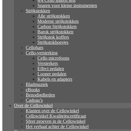
4/4 Cello snaren sets
Snaren voor kleine instrumenten
Strijkstokken
Alle strijkstokken
Moderne strijkstokken
Carbon Strijkstokken
Barok strijkstokken
Strijkstok koffers
Strijkstokhoesjes
Cellohars
Cello-versterking
Cello microfoons
Versterkers
Effect pedalen
Looper pedalen
Kabels en adapters
Bladmuziek
eBooks
Benodigdheden
Cadeau’s
Over de Cellowinkel
Klanten over de Cellowinkel
Cellowinkel Kwaliteitscertificaat
Sfeer proeven in de Cellowinkel
Het verhaal achter de Cellowinkel