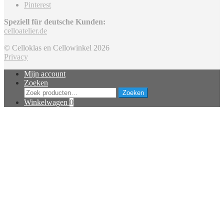
Pinterest
Speziell für deutsche Kunden:
celloatelier.de
© Celloklas en Cellowinkel 2026
Privacy
Mijn account
Zoeken
Zoeken
Zoeken
naar:
Winkelwagen
0