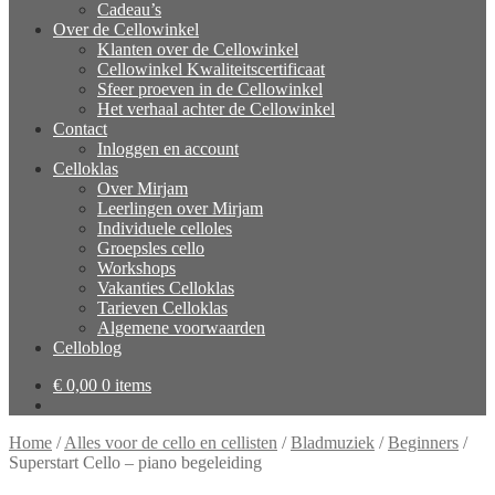
Cadeau’s
Over de Cellowinkel
Klanten over de Cellowinkel
Cellowinkel Kwaliteitscertificaat
Sfeer proeven in de Cellowinkel
Het verhaal achter de Cellowinkel
Contact
Inloggen en account
Celloklas
Over Mirjam
Leerlingen over Mirjam
Individuele celloles
Groepsles cello
Workshops
Vakanties Celloklas
Tarieven Celloklas
Algemene voorwaarden
Celloblog
€
0,00
0 items
Home
/
Alles voor de cello en cellisten
/
Bladmuziek
/
Beginners
/
Superstart Cello – piano begeleiding