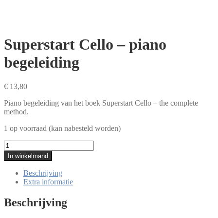
Superstart Cello – piano
begeleiding
€
13,80
Piano begeleiding van het boek Superstart Cello – the complete
method.
1 op voorraad (kan nabesteld worden)
Superstart
Cello
In winkelmand
-
piano
Beschrijving
begeleiding
Extra informatie
aantal
Beschrijving