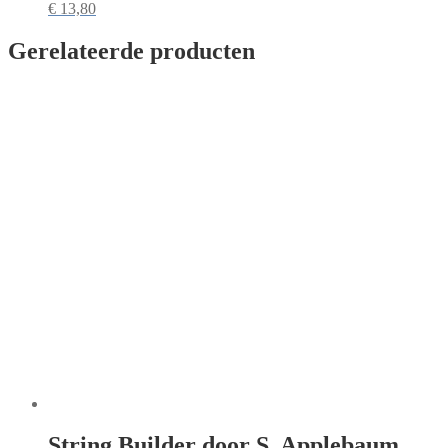
€
13,80
Gerelateerde producten
String Builder door S. Applebaum