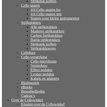
Strijkstok koffers
Cello snaren
4/4 Cello snaren los
4/4 Cello snaren sets
Snaren voor kleine instrumenten
Strijkstokken
Alle strijkstokken
Moderne strijkstokken
Carbon Strijkstokken
Barok strijkstokken
Strijkstok koffers
Strijkstokhoesjes
Cellohars
Cello-versterking
Cello microfoons
Versterkers
Effect pedalen
Looper pedalen
Kabels en adapters
Bladmuziek
eBooks
Benodigdheden
Cadeau’s
Over de Cellowinkel
Klanten over de Cellowinkel