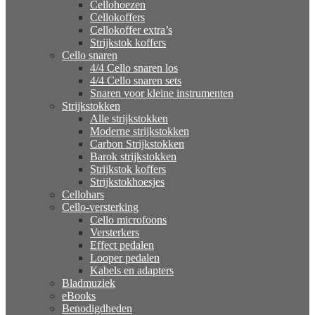
Cellohoezen
Cellokoffers
Cellokoffer extra’s
Strijkstok koffers
Cello snaren
4/4 Cello snaren los
4/4 Cello snaren sets
Snaren voor kleine instrumenten
Strijkstokken
Alle strijkstokken
Moderne strijkstokken
Carbon Strijkstokken
Barok strijkstokken
Strijkstok koffers
Strijkstokhoesjes
Cellohars
Cello-versterking
Cello microfoons
Versterkers
Effect pedalen
Looper pedalen
Kabels en adapters
Bladmuziek
eBooks
Benodigdheden