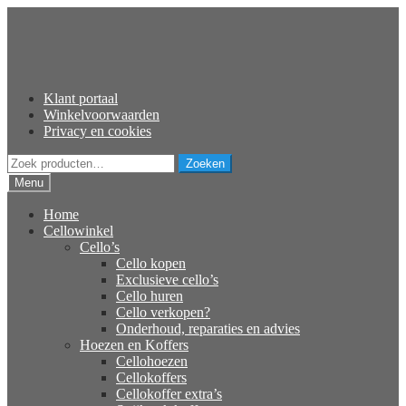
Ga
Ga
door
naar
naar
de
navigatie
inhoud
Klant portaal
Winkelvoorwaarden
Privacy en cookies
Zoeken
Zoeken
naar:
Menu
Home
Cellowinkel
Cello’s
Cello kopen
Exclusieve cello’s
Cello huren
Cello verkopen?
Onderhoud, reparaties en advies
Hoezen en Koffers
Cellohoezen
Cellokoffers
Cellokoffer extra’s