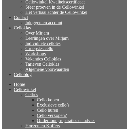
Cellowinkel Kwaliteitscertificaat
Sfeer proeven in de Cellowinkel
Het verhaal achter de Cellowinkel
Contact
Inloggen en account
Celloklas
Over Mirjam
Leerlingen over Mirjam
Individuele celloles
Groepsles cello
Workshops
Vakanties Celloklas
Tarieven Celloklas
Algemene voorwaarden
Celloblog
Home
Cellowinkel
Cello’s
Cello kopen
Exclusieve cello’s
Cello huren
Cello verkopen?
Onderhoud, reparaties en advies
Hoezen en Koffers