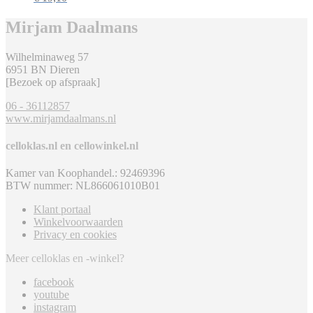
Mirjam Daalmans
Wilhelminaweg 57
6951 BN Dieren
[Bezoek op afspraak]
06 - 36112857
www.mirjamdaalmans.nl
celloklas.nl en cellowinkel.nl
Kamer van Koophandel.: 92469396
BTW nummer: NL866061010B01
Klant portaal
Winkelvoorwaarden
Privacy en cookies
Meer celloklas en -winkel?
facebook
youtube
instagram