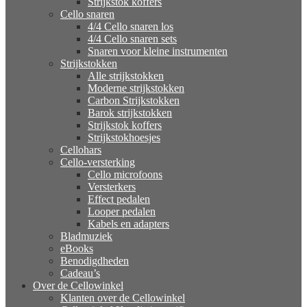
Strijkstok koffers
Cello snaren
4/4 Cello snaren los
4/4 Cello snaren sets
Snaren voor kleine instrumenten
Strijkstokken
Alle strijkstokken
Moderne strijkstokken
Carbon Strijkstokken
Barok strijkstokken
Strijkstok koffers
Strijkstokhoesjes
Cellohars
Cello-versterking
Cello microfoons
Versterkers
Effect pedalen
Looper pedalen
Kabels en adapters
Bladmuziek
eBooks
Benodigdheden
Cadeau’s
Over de Cellowinkel
Klanten over de Cellowinkel