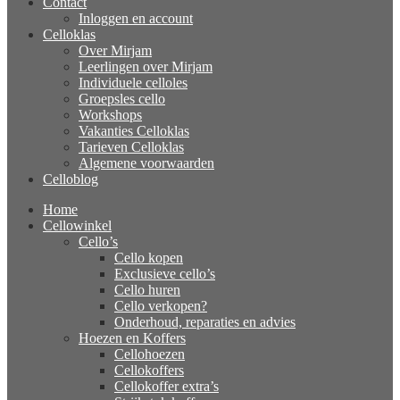
Contact
Inloggen en account
Celloklas
Over Mirjam
Leerlingen over Mirjam
Individuele celloles
Groepsles cello
Workshops
Vakanties Celloklas
Tarieven Celloklas
Algemene voorwaarden
Celloblog
Home
Cellowinkel
Cello’s
Cello kopen
Exclusieve cello’s
Cello huren
Cello verkopen?
Onderhoud, reparaties en advies
Hoezen en Koffers
Cellohoezen
Cellokoffers
Cellokoffer extra’s