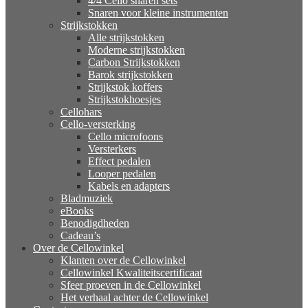
4/4 Cello snaren sets
Snaren voor kleine instrumenten
Strijkstokken
Alle strijkstokken
Moderne strijkstokken
Carbon Strijkstokken
Barok strijkstokken
Strijkstok koffers
Strijkstokhoesjes
Cellohars
Cello-versterking
Cello microfoons
Versterkers
Effect pedalen
Looper pedalen
Kabels en adapters
Bladmuziek
eBooks
Benodigdheden
Cadeau’s
Over de Cellowinkel
Klanten over de Cellowinkel
Cellowinkel Kwaliteitscertificaat
Sfeer proeven in de Cellowinkel
Het verhaal achter de Cellowinkel