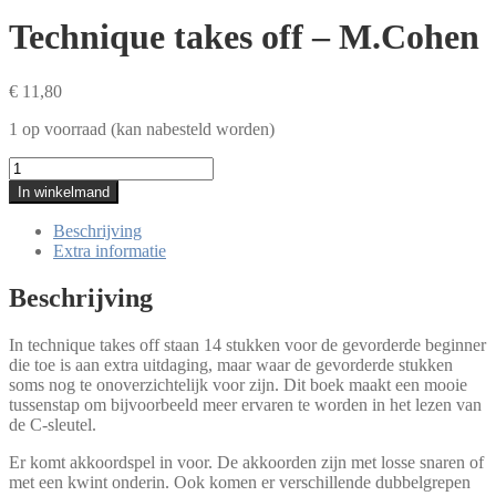
Technique takes off – M.Cohen
€
11,80
1 op voorraad (kan nabesteld worden)
Technique
takes
In winkelmand
off
-
Beschrijving
M.Cohen
Extra informatie
aantal
Beschrijving
In technique takes off staan 14 stukken voor de gevorderde beginner
die toe is aan extra uitdaging, maar waar de gevorderde stukken
soms nog te onoverzichtelijk voor zijn. Dit boek maakt een mooie
tussenstap om bijvoorbeeld meer ervaren te worden in het lezen van
de C-sleutel.
Er komt akkoordspel in voor. De akkoorden zijn met losse snaren of
met een kwint onderin. Ook komen er verschillende dubbelgrepen