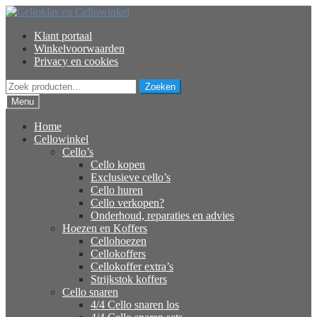
Ga
Ga
door
naar
Klant portaal
naar
de
Winkelvoorwaarden
navigatie
inhoud
Privacy en cookies
Zoeken
Zoeken
naar:
Menu
Home
Cellowinkel
Cello’s
Cello kopen
Exclusieve cello’s
Cello huren
Cello verkopen?
Onderhoud, reparaties en advies
Hoezen en Koffers
Cellohoezen
Cellokoffers
Cellokoffer extra’s
Strijkstok koffers
Cello snaren
4/4 Cello snaren los