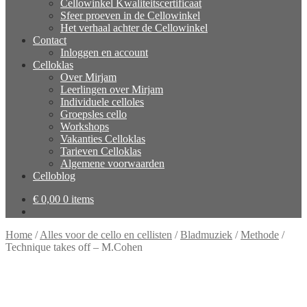
Cellowinkel Kwaliteitscertificaat
Sfeer proeven in de Cellowinkel
Het verhaal achter de Cellowinkel
Contact
Inloggen en account
Celloklas
Over Mirjam
Leerlingen over Mirjam
Individuele celloles
Groepsles cello
Workshops
Vakanties Celloklas
Tarieven Celloklas
Algemene voorwaarden
Celloblog
€
0,00
0 items
Home
/
Alles voor de cello en cellisten
/
Bladmuziek
/
Methode
/
Technique takes off – M.Cohen