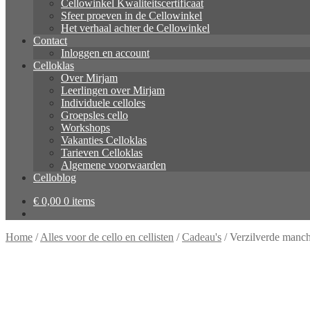
Cellowinkel Kwaliteitscertificaat
Sfeer proeven in de Cellowinkel
Het verhaal achter de Cellowinkel
Contact
Inloggen en account
Celloklas
Over Mirjam
Leerlingen over Mirjam
Individuele celloles
Groepsles cello
Workshops
Vakanties Celloklas
Tarieven Celloklas
Algemene voorwaarden
Celloblog
€
0,00
0 items
Home
/
Alles voor de cello en cellisten
/
Cadeau's
/
Verzilverde manc