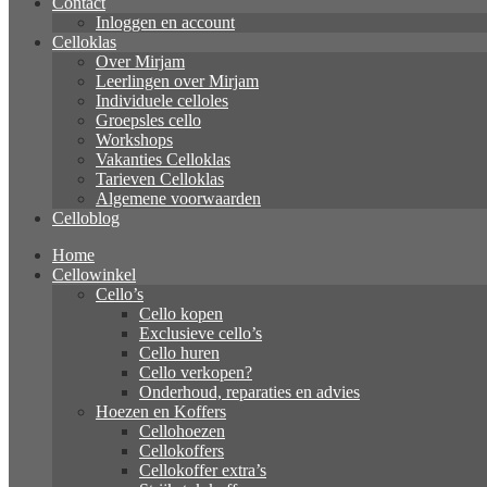
Contact
Inloggen en account
Celloklas
Over Mirjam
Leerlingen over Mirjam
Individuele celloles
Groepsles cello
Workshops
Vakanties Celloklas
Tarieven Celloklas
Algemene voorwaarden
Celloblog
Home
Cellowinkel
Cello’s
Cello kopen
Exclusieve cello’s
Cello huren
Cello verkopen?
Onderhoud, reparaties en advies
Hoezen en Koffers
Cellohoezen
Cellokoffers
Cellokoffer extra’s