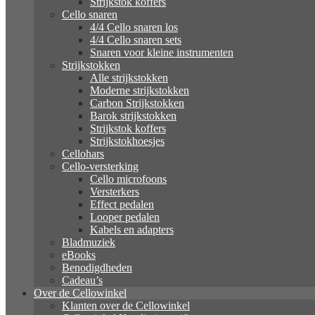
Strijkstok koffers
Cello snaren
4/4 Cello snaren los
4/4 Cello snaren sets
Snaren voor kleine instrumenten
Strijkstokken
Alle strijkstokken
Moderne strijkstokken
Carbon Strijkstokken
Barok strijkstokken
Strijkstok koffers
Strijkstokhoesjes
Cellohars
Cello-versterking
Cello microfoons
Versterkers
Effect pedalen
Looper pedalen
Kabels en adapters
Bladmuziek
eBooks
Benodigdheden
Cadeau’s
Over de Cellowinkel
Klanten over de Cellowinkel