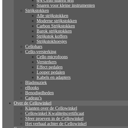
4/4 Cello snaren sets
Snaren voor kleine instrumenten
Strijkstokken
Alle strijkstokken
Moderne strijkstokken
Carbon Strijkstokken
Barok strijkstokken
Strijkstok koffers
Strijkstokhoesjes
Cellohars
Cello-versterking
Cello microfoons
Versterkers
Effect pedalen
Looper pedalen
Kabels en adapters
Bladmuziek
eBooks
Benodigdheden
Cadeau’s
Over de Cellowinkel
Klanten over de Cellowinkel
Cellowinkel Kwaliteitscertificaat
Sfeer proeven in de Cellowinkel
Het verhaal achter de Cellowinkel