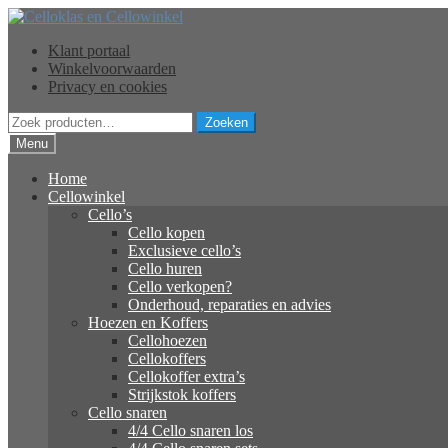
Ga
Ga
door
naar
Klant portaal
naar
de
Winkelvoorwaarden
navigatie
inhoud
Privacy en cookies
Zoeken
Zoeken
naar:
Menu
Home
Cellowinkel
Cello’s
Cello kopen
Exclusieve cello’s
Cello huren
Cello verkopen?
Onderhoud, reparaties en advies
Hoezen en Koffers
Cellohoezen
Cellokoffers
Cellokoffer extra’s
Strijkstok koffers
Cello snaren
4/4 Cello snaren los