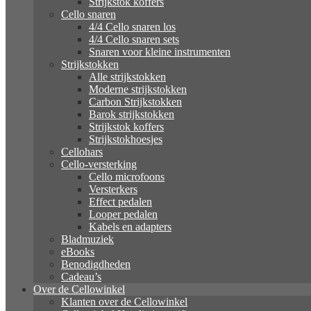
Strijkstok koffers
Cello snaren
4/4 Cello snaren los
4/4 Cello snaren sets
Snaren voor kleine instrumenten
Strijkstokken
Alle strijkstokken
Moderne strijkstokken
Carbon Strijkstokken
Barok strijkstokken
Strijkstok koffers
Strijkstokhoesjes
Cellohars
Cello-versterking
Cello microfoons
Versterkers
Effect pedalen
Looper pedalen
Kabels en adapters
Bladmuziek
eBooks
Benodigdheden
Cadeau’s
Over de Cellowinkel
Klanten over de Cellowinkel