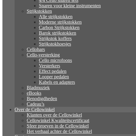
4/4 Cello snaren sets
Snaren voor kleine instrumenten
Strijkstokken
Alle strijkstokken
Moderne strijkstokken
Carbon Strijkstokken
Barok strijkstokken
Strijkstok koffers
Strijkstokhoesjes
Cellohars
Cello-versterking
Cello microfoons
Versterkers
Effect pedalen
Looper pedalen
Kabels en adapters
Bladmuziek
eBooks
Benodigdheden
Cadeau’s
Over de Cellowinkel
Klanten over de Cellowinkel
Cellowinkel Kwaliteitscertificaat
Sfeer proeven in de Cellowinkel
Het verhaal achter de Cellowinkel