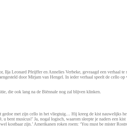
, Ilja Leonard Pfeijffer en Annelies Verbeke, gevraagd een verhaal te s
ngesteld door Mirjam van Hengel. In ieder verhaal speelt de cello op v
ie, die ook lang na de Biënnale nog zal blijven klinken.
t gedoe met zijn cello in het vliegtuig… Hij kreeg de kist nauwelijks het
 bent musicus!’ Ja, nogal logisch, waarom sleepte je naders een kist 
wel kostbaar zijn.’ Amerikanen roken roem: ‘You must be mister Rostrop