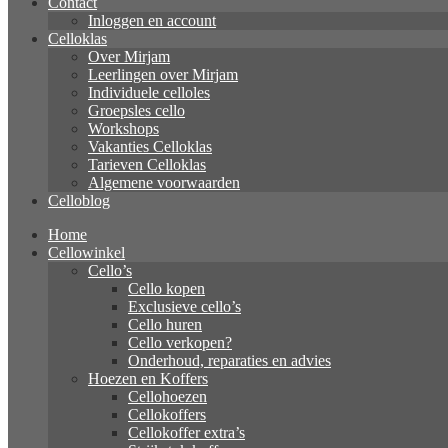
Contact
Inloggen en account
Celloklas
Over Mirjam
Leerlingen over Mirjam
Individuele celloles
Groepsles cello
Workshops
Vakanties Celloklas
Tarieven Celloklas
Algemene voorwaarden
Celloblog
Home
Cellowinkel
Cello’s
Cello kopen
Exclusieve cello’s
Cello huren
Cello verkopen?
Onderhoud, reparaties en advies
Hoezen en Koffers
Cellohoezen
Cellokoffers
Cellokoffer extra’s