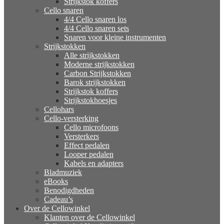
Strijkstok koffers
Cello snaren
4/4 Cello snaren los
4/4 Cello snaren sets
Snaren voor kleine instrumenten
Strijkstokken
Alle strijkstokken
Moderne strijkstokken
Carbon Strijkstokken
Barok strijkstokken
Strijkstok koffers
Strijkstokhoesjes
Cellohars
Cello-versterking
Cello microfoons
Versterkers
Effect pedalen
Looper pedalen
Kabels en adapters
Bladmuziek
eBooks
Benodigdheden
Cadeau’s
Over de Cellowinkel
Klanten over de Cellowinkel