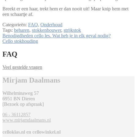
Breekt er een haar, trekt hem er dan nooit uit! Maar knip hem met
een schaartje af.
Categorieën:
FAQ
,
Onderhoud
Tags:
beharen
,
stokkenbouwer
,
strijkstok
Bericht
Vorig
Benodigdheden cello les. Wat heb je in elk geval nodig?
bericht:
Volgend
Cello stokhouding
navigatie
bericht:
FAQ
Veel gestelde vragen
Mirjam Daalmans
Wilhelminaweg 57
6951 BN Dieren
[Bezoek op afspraak]
06 - 36112857
www.mirjamdaalmans.nl
celloklas.nl en cellowinkel.nl