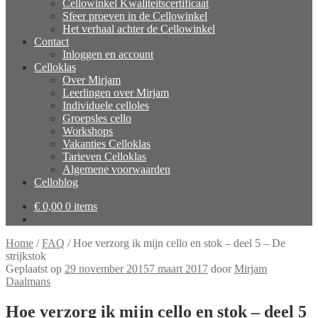
Cellowinkel Kwaliteitscertificaat
Sfeer proeven in de Cellowinkel
Het verhaal achter de Cellowinkel
Contact
Inloggen en account
Celloklas
Over Mirjam
Leerlingen over Mirjam
Individuele celloles
Groepsles cello
Workshops
Vakanties Celloklas
Tarieven Celloklas
Algemene voorwaarden
Celloblog
€
0,00
0 items
Home
/
FAQ
/
Hoe verzorg ik mijn cello en stok – deel 5 – De
strijkstok
Geplaatst op
29 november 2015
7 maart 2017
door
Mirjam
Daalmans
Hoe verzorg ik mijn cello en stok – deel 5