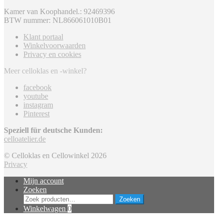
Kamer van Koophandel.: 92469396
BTW nummer: NL866061010B01
Klant portaal
Winkelvoorwaarden
Privacy en cookies
Meer celloklas en -winkel?
facebook
youtube
instagram
Pinterest
Speziell für deutsche Kunden:
celloatelier.de
© Celloklas en Cellowinkel 2026
Privacy
Mijn account
Zoeken
Zoeken
Zoeken
naar:
Winkelwagen
0