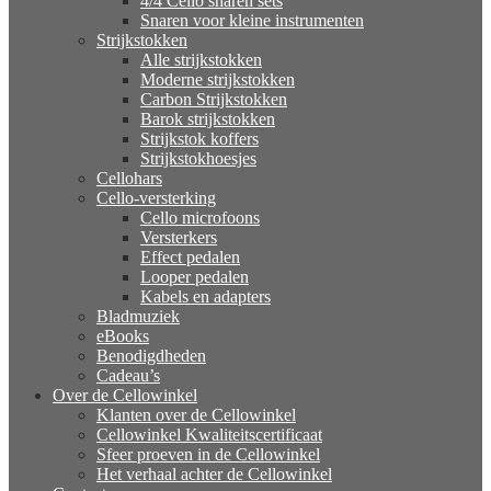
4/4 Cello snaren sets
Snaren voor kleine instrumenten
Strijkstokken
Alle strijkstokken
Moderne strijkstokken
Carbon Strijkstokken
Barok strijkstokken
Strijkstok koffers
Strijkstokhoesjes
Cellohars
Cello-versterking
Cello microfoons
Versterkers
Effect pedalen
Looper pedalen
Kabels en adapters
Bladmuziek
eBooks
Benodigdheden
Cadeau’s
Over de Cellowinkel
Klanten over de Cellowinkel
Cellowinkel Kwaliteitscertificaat
Sfeer proeven in de Cellowinkel
Het verhaal achter de Cellowinkel