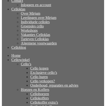
Contact
Inloggen en account
Celloklas
Over Mirjam
Leerlingen over Mirjam
Individuele celloles
Groepsles cello
Workshops
Vakanties Celloklas
Tarieven Celloklas
Algemene voorwaarden
Celloblog
Home
Cellowinkel
Cello’s
Cello kopen
Exclusieve cello’s
Cello huren
Cello verkopen?
Onderhoud, reparaties en advies
Hoezen en Koffers
Cellohoezen
Cellokoffers
Cellokoffer extra’s