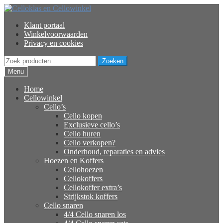
Ga
Ga
door
naar
Klant portaal
naar
de
Winkelvoorwaarden
navigatie
inhoud
Privacy en cookies
Zoeken
Zoeken
naar:
Menu
Home
Cellowinkel
Cello’s
Cello kopen
Exclusieve cello’s
Cello huren
Cello verkopen?
Onderhoud, reparaties en advies
Hoezen en Koffers
Cellohoezen
Cellokoffers
Cellokoffer extra’s
Strijkstok koffers
Cello snaren
4/4 Cello snaren los