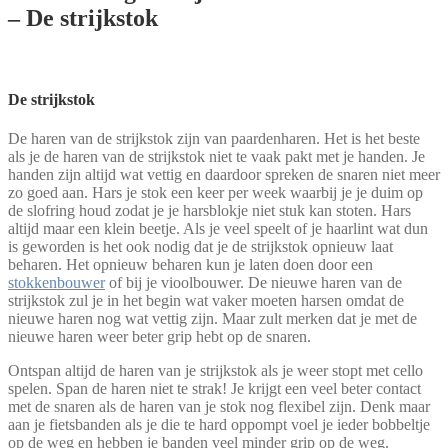
– De strijkstok
De strijkstok
De haren van de strijkstok zijn van paardenharen. Het is het beste
als je de haren van de strijkstok niet te vaak pakt met je handen. Je
handen zijn altijd wat vettig en daardoor spreken de snaren niet meer
zo goed aan. Hars je stok een keer per week waarbij je je duim op
de slofring houd zodat je je harsblokje niet stuk kan stoten. Hars
altijd maar een klein beetje. Als je veel speelt of je haarlint wat dun
is geworden is het ook nodig dat je de strijkstok opnieuw laat
beharen. Het opnieuw beharen kun je laten doen door een
stokkenbouwer
of bij je vioolbouwer. De nieuwe haren van de
strijkstok zul je in het begin wat vaker moeten harsen omdat de
nieuwe haren nog wat vettig zijn. Maar zult merken dat je met de
nieuwe haren weer beter grip hebt op de snaren.
Ontspan altijd de haren van je strijkstok als je weer stopt met cello
spelen. Span de haren niet te strak! Je krijgt een veel beter contact
met de snaren als de haren van je stok nog flexibel zijn. Denk maar
aan je fietsbanden als je die te hard oppompt voel je ieder bobbeltje
op de weg en hebben je banden veel minder grip op de weg.