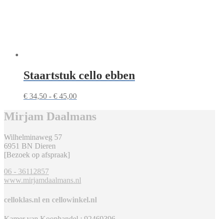
Staartstuk cello ebben
Prijsklasse:
€
34,50
-
€
45,00
€ 34,50
tot
Mirjam Daalmans
€ 45,00
Wilhelminaweg 57
6951 BN Dieren
[Bezoek op afspraak]
06 - 36112857
www.mirjamdaalmans.nl
celloklas.nl en cellowinkel.nl
Kamer van Koophandel.: 92469396