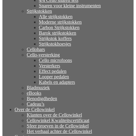
4/4 Cello snaren sets
Snaren voor kleine instrumenten
Strijkstokken
Alle strijkstokken
Moderne strijkstokken
Carbon Strijkstokken
Barok strijkstokken
Strijkstok koffers
Strijkstokhoesjes
Cellohars
Cello-versterking
Cello microfoons
Versterkers
Effect pedalen
Looper pedalen
Kabels en adapters
Bladmuziek
eBooks
Benodigdheden
Cadeau’s
Over de Cellowinkel
Klanten over de Cellowinkel
Cellowinkel Kwaliteitscertificaat
Sfeer proeven in de Cellowinkel
Het verhaal achter de Cellowinkel