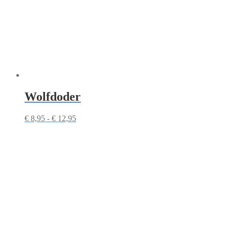
Wolfdoder
Prijsklasse:
€
8,95
-
€
12,95
€ 8,95
tot
€ 12,95