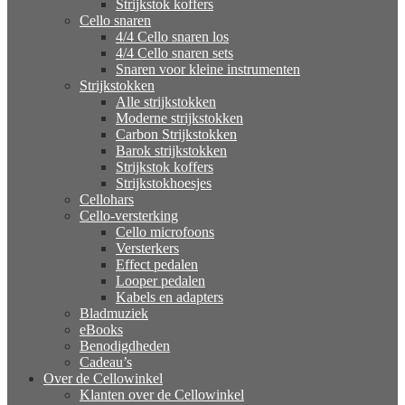
Strijkstok koffers
Cello snaren
4/4 Cello snaren los
4/4 Cello snaren sets
Snaren voor kleine instrumenten
Strijkstokken
Alle strijkstokken
Moderne strijkstokken
Carbon Strijkstokken
Barok strijkstokken
Strijkstok koffers
Strijkstokhoesjes
Cellohars
Cello-versterking
Cello microfoons
Versterkers
Effect pedalen
Looper pedalen
Kabels en adapters
Bladmuziek
eBooks
Benodigdheden
Cadeau’s
Over de Cellowinkel
Klanten over de Cellowinkel