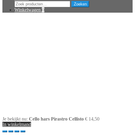
Zoeken
Zoeken
naar:
Winkelwagen
0
Je bekijkt nu:
Cello hars Pirastro Cellisto
€
14,50
In winkelmand