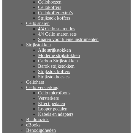
Cellohoezen
Cellokoffers
Cellokoffer extra’s
Strijkstok koffers
Cello snaren
4/4 Cello snaren los
4/4 Cello snaren sets
Snaren voor kleine instrumenten
Strijkstokken
Alle strijkstokken
Moderne strijkstokken
Carbon Strijkstokken
Barok strijkstokken
Strijkstok koffers
Strijkstokhoesjes
Cellohars
Cello-versterking
Cello microfoons
Versterkers
Effect pedalen
Looper pedalen
Kabels en adapters
Bladmuziek
eBooks
Benodigdheden