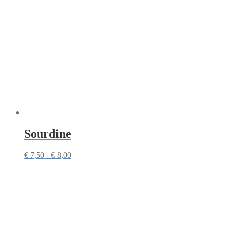
Sourdine
Prijsklasse:
€
7,50
-
€
8,00
€ 7,50
tot
€ 8,00