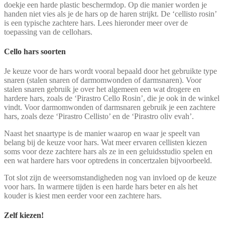
doekje een harde plastic beschermdop. Op die manier worden je
handen niet vies als je de hars op de haren strijkt. De ‘cellisto rosin’
is een typische zachtere hars. Lees hieronder meer over de
toepassing van de cellohars.
Cello hars soorten
Je keuze voor de hars wordt vooral bepaald door het gebruikte type
snaren (stalen snaren of darmomwonden of darmsnaren). Voor
stalen snaren gebruik je over het algemeen een wat drogere en
hardere hars, zoals de ‘Pirastro Cello Rosin’, die je ook in de winkel
vindt. Voor darmomwonden of darmsnaren gebruik je een zachtere
hars, zoals deze ‘Pirastro Cellisto’ en de ‘Pirastro oliv evah’.
Naast het snaartype is de manier waarop en waar je speelt van
belang bij de keuze voor hars. Wat meer ervaren cellisten kiezen
soms voor deze zachtere hars als ze in een geluidsstudio spelen en
een wat hardere hars voor optredens in concertzalen bijvoorbeeld.
Tot slot zijn de weersomstandigheden nog van invloed op de keuze
voor hars. In warmere tijden is een harde hars beter en als het
kouder is kiest men eerder voor een zachtere hars.
Zelf kiezen!