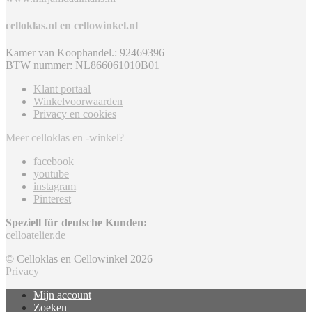
celloklas.nl en cellowinkel.nl
Kamer van Koophandel.: 92469396
BTW nummer: NL866061010B01
Klant portaal
Winkelvoorwaarden
Privacy en cookies
Meer celloklas en -winkel?
facebook
youtube
instagram
Pinterest
Speziell für deutsche Kunden:
celloatelier.de
© Celloklas en Cellowinkel 2026
Privacy
Mijn account
Zoeken