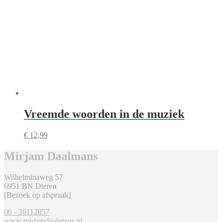
Vreemde woorden in de muziek
€
12,99
Mirjam Daalmans
Wilhelminaweg 57
6951 BN Dieren
[Bezoek op afspraak]
06 - 36112857
www.mirjamdaalmans.nl