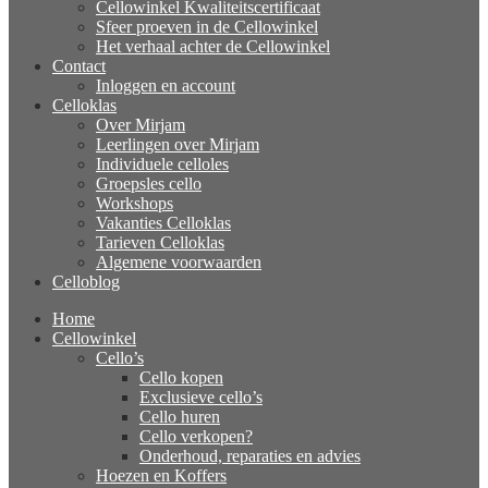
Cellowinkel Kwaliteitscertificaat
Sfeer proeven in de Cellowinkel
Het verhaal achter de Cellowinkel
Contact
Inloggen en account
Celloklas
Over Mirjam
Leerlingen over Mirjam
Individuele celloles
Groepsles cello
Workshops
Vakanties Celloklas
Tarieven Celloklas
Algemene voorwaarden
Celloblog
Home
Cellowinkel
Cello’s
Cello kopen
Exclusieve cello’s
Cello huren
Cello verkopen?
Onderhoud, reparaties en advies
Hoezen en Koffers