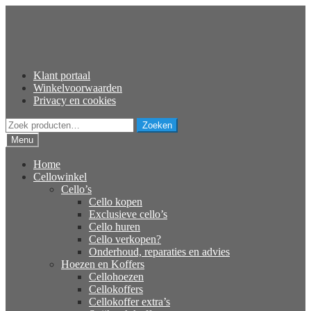
Ga
Ga
door
naar
naar
de
navigatie
inhoud
Klant portaal
Winkelvoorwaarden
Privacy en cookies
Zoeken
Zoeken
naar:
Menu
Home
Cellowinkel
Cello’s
Cello kopen
Exclusieve cello’s
Cello huren
Cello verkopen?
Onderhoud, reparaties en advies
Hoezen en Koffers
Cellohoezen
Cellokoffers
Cellokoffer extra’s