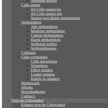
Strijkstok koffers
Cello snaren
4/4 Cello snaren los
4/4 Cello snaren sets
Snaren voor kleine instrumenten
Strijkstokken
Alle strijkstokken
Moderne strijkstokken
Carbon Strijkstokken
Barok strijkstokken
Strijkstok koffers
Strijkstokhoesjes
Cellohars
Cello-versterking
Cello microfoons
Versterkers
Effect pedalen
Looper pedalen
Kabels en adapters
Bladmuziek
eBooks
Benodigdheden
Cadeau’s
Over de Cellowinkel
Klanten over de Cellowinkel