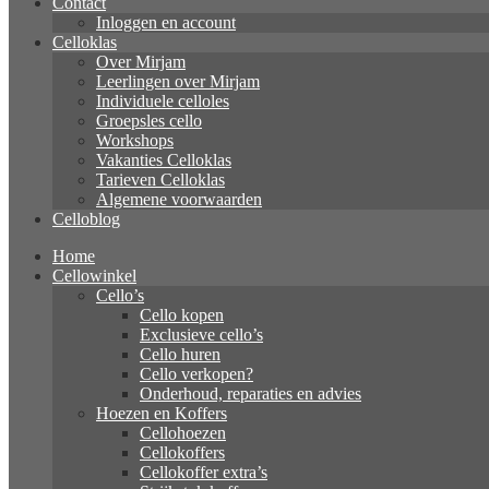
Contact
Inloggen en account
Celloklas
Over Mirjam
Leerlingen over Mirjam
Individuele celloles
Groepsles cello
Workshops
Vakanties Celloklas
Tarieven Celloklas
Algemene voorwaarden
Celloblog
Home
Cellowinkel
Cello’s
Cello kopen
Exclusieve cello’s
Cello huren
Cello verkopen?
Onderhoud, reparaties en advies
Hoezen en Koffers
Cellohoezen
Cellokoffers
Cellokoffer extra’s