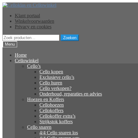
Ga
Ga
door
naar
Klant portaal
naar
de
Winkelvoorwaarden
navigatie
inhoud
Privacy en cookies
Zoeken
Zoeken
naar:
Menu
Home
Cellowinkel
Cello’s
Cello kopen
Exclusieve cello’s
Cello huren
Cello verkopen?
Onderhoud, reparaties en advies
Hoezen en Koffers
Cellohoezen
Cellokoffers
Cellokoffer extra’s
Strijkstok koffers
Cello snaren
4/4 Cello snaren los