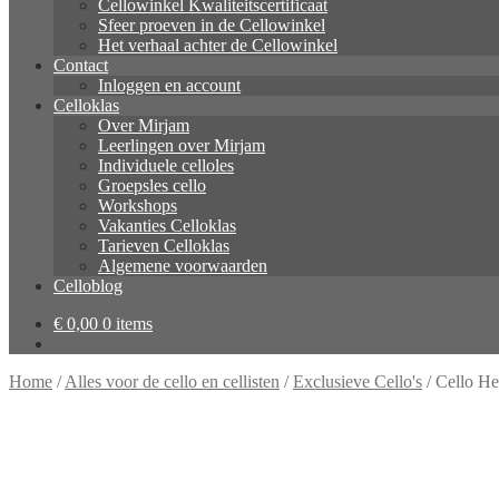
Cellowinkel Kwaliteitscertificaat
Sfeer proeven in de Cellowinkel
Het verhaal achter de Cellowinkel
Contact
Inloggen en account
Celloklas
Over Mirjam
Leerlingen over Mirjam
Individuele celloles
Groepsles cello
Workshops
Vakanties Celloklas
Tarieven Celloklas
Algemene voorwaarden
Celloblog
€
0,00
0 items
Home
/
Alles voor de cello en cellisten
/
Exclusieve Cello's
/
Cello He