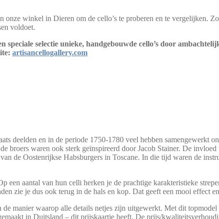
n onze winkel in Dieren om de cello’s te proberen en te vergelijken. 
sen voldoet.
 een speciale selectie unieke, handgebouwde cello’s door ambachteli
ite:
artisancellogallery.com
ts deelden en in de periode 1750-1780 veel hebben samengewerkt onde
ar de broers waren ook sterk geïnspireerd door Jacob Stainer. De invloe
 van de Oostenrijkse Habsburgers in Toscane. In die tijd waren de inst
 een aantal van hun celli herken je de prachtige karakteristieke strepen 
en zie je dus ook terug in de hals en kop. Dat geeft een mooi effect en
e manier waarop alle details netjes zijn uitgewerkt. Met dit topmodel laat
maakt in Duitsland – dit prijskaartje heeft. De prijs/kwaliteitsverhoud