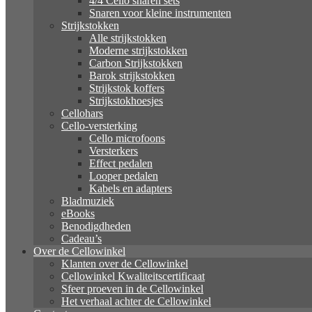
4/4 Cello snaren sets
Snaren voor kleine instrumenten
Strijkstokken
Alle strijkstokken
Moderne strijkstokken
Carbon Strijkstokken
Barok strijkstokken
Strijkstok koffers
Strijkstokhoesjes
Cellohars
Cello-versterking
Cello microfoons
Versterkers
Effect pedalen
Looper pedalen
Kabels en adapters
Bladmuziek
eBooks
Benodigdheden
Cadeau’s
Over de Cellowinkel
Klanten over de Cellowinkel
Cellowinkel Kwaliteitscertificaat
Sfeer proeven in de Cellowinkel
Het verhaal achter de Cellowinkel