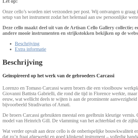
Let op!
Onze cello’s worden niet verzonden per post. Wij ontvangen u graag i
setup van het instrument zodat het helemaal aan uw persoonlijke wen
Deze cello maakt deel uit van de Artisan Cello Gallery collectie;
andere mooie instrumenten en strijkstokken bekijken op de webs
Beschrijving
Extra informatie
Beschrijving
Geïnspireerd op het werk van de gebroeders Carcassi
Lorenzo en Tomaso Carcassi waren broers die een vioolbouw werkplaa
Giovanni Battista Gabrielli, die rond die tijd in Florence werkte, ma
eeuw, wat wellicht deels te wijten is aan de prominente aanwezigheid
bijvoorbeeld Stradivarius of Amati.
De broers Carcassi gebruikten meestal een geelbruin kleurige vernis. Op
model van Heinrich Gill. De vlamming van het achterblad en de zijblad
Wat verder opvalt aan deze cello is de onberispelijke bouwkwaliteit en d
dat zo’n fraai afgewerkt en goed klinkend instrument – volledig handge