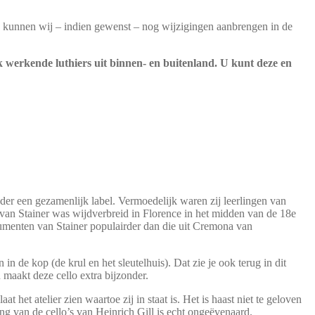
Zo kunnen wij – indien gewenst – nog wijzigingen aanbrengen in de
jk werkende luthiers uit binnen- en buitenland. U kunt deze en
r een gezamenlijk label. Vermoedelijk waren zij leerlingen van
d van Stainer was wijdverbreid in Florence in het midden van de 18e
rumenten van Stainer populairder dan die uit Cremona van
in de kop (de krul en het sleutelhuis). Dat zie je ook terug in dit
 maakt deze cello extra bijzonder.
 het atelier zien waartoe zij in staat is. Het is haast niet te geloven
ing van de cello’s van Heinrich Gill is echt ongeëvenaard.