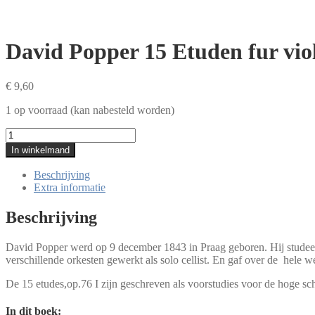
David Popper 15 Etuden fur viol
€
9,60
1 op voorraad (kan nabesteld worden)
David
Popper
In winkelmand
15
Etuden
Beschrijving
fur
Extra informatie
violoncello
op.76
Beschrijving
I
aantal
David Popper werd op 9 december 1843 in Praag geboren. Hij studeerd
verschillende orkesten gewerkt als solo cellist. En gaf over de hele w
De 15 etudes,op.76 I zijn geschreven als voorstudies voor de hoge scho
In dit boek: