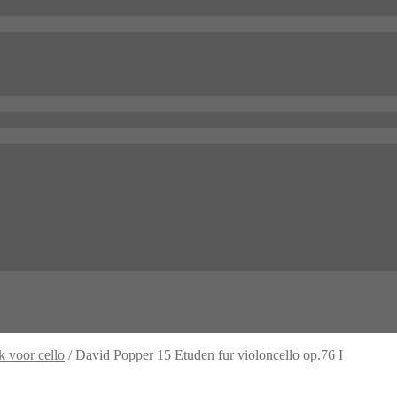
k voor cello
/
David Popper 15 Etuden fur violoncello op.76 I