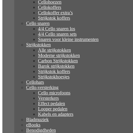
Cellohoezen
Cellokoffers
Cellokoffer extra’s
Strijkstok koffers
Cello snaren
4/4 Cello snaren los
4/4 Cello snaren sets
Snaren voor kleine instrumenten
Strijkstokken
Alle strijkstokken
Moderne strijkstokken
Carbon Strijkstokken
Barok strijkstokken
Strijkstok koffers
Strijkstokhoesjes
Cellohars
Cello-versterking
Cello microfoons
Versterkers
Effect pedalen
Looper pedalen
Kabels en adapters
Bladmuziek
eBooks
Benodigdheden