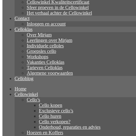
Cellowinkel Kwaliteitscertificaat
Sfeer proeven in de Cellowinkel
Het verhaal achter de Cellowinkel
Contact
Inloggen en account
Celloklas
Over Mirjam
Leerlingen over Mirjam
Individuele celloles
Groepsles cello
Workshops
Vakanties Celloklas
Tarieven Celloklas
Algemene voorwaarden
Celloblog
Home
Cellowinkel
Cello’s
Cello kopen
Exclusieve cello’s
Cello huren
Cello verkopen?
Onderhoud, reparaties en advies
Hoezen en Koffers