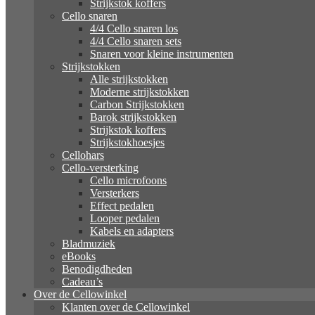
Strijkstok koffers
Cello snaren
4/4 Cello snaren los
4/4 Cello snaren sets
Snaren voor kleine instrumenten
Strijkstokken
Alle strijkstokken
Moderne strijkstokken
Carbon Strijkstokken
Barok strijkstokken
Strijkstok koffers
Strijkstokhoesjes
Cellohars
Cello-versterking
Cello microfoons
Versterkers
Effect pedalen
Looper pedalen
Kabels en adapters
Bladmuziek
eBooks
Benodigdheden
Cadeau’s
Over de Cellowinkel
Klanten over de Cellowinkel