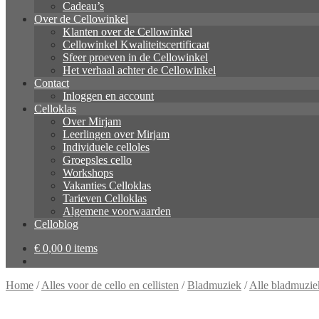
Cadeau’s
Over de Cellowinkel
Klanten over de Cellowinkel
Cellowinkel Kwaliteitscertificaat
Sfeer proeven in de Cellowinkel
Het verhaal achter de Cellowinkel
Contact
Inloggen en account
Celloklas
Over Mirjam
Leerlingen over Mirjam
Individuele celloles
Groepsles cello
Workshops
Vakanties Celloklas
Tarieven Celloklas
Algemene voorwaarden
Celloblog
€
0,00
0 items
Home
/
Alles voor de cello en cellisten
/
Bladmuziek
/
Alle bladmuzie