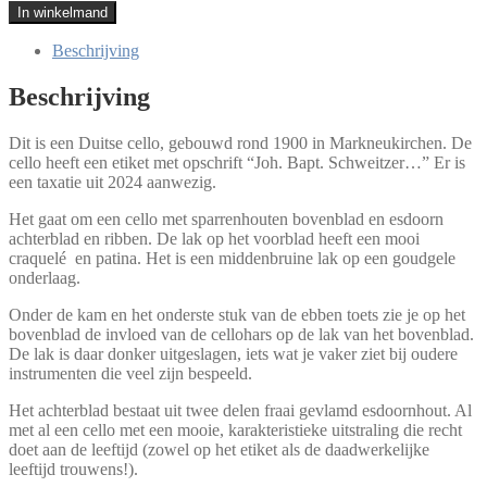
Duitse
In winkelmand
cello
(Markneukirchen,
Beschrijving
ca
1900)
Beschrijving
aantal
Dit is een Duitse cello, gebouwd rond 1900 in Markneukirchen. De
cello heeft een etiket met opschrift “Joh. Bapt. Schweitzer…” Er is
een taxatie uit 2024 aanwezig.
Het gaat om een cello met sparrenhouten bovenblad en esdoorn
achterblad en ribben. De lak op het voorblad heeft een mooi
craquelé en patina. Het is een middenbruine lak op een goudgele
onderlaag.
Onder de kam en het onderste stuk van de ebben toets zie je op het
bovenblad de invloed van de cellohars op de lak van het bovenblad.
De lak is daar donker uitgeslagen, iets wat je vaker ziet bij oudere
instrumenten die veel zijn bespeeld.
Het achterblad bestaat uit twee delen fraai gevlamd esdoornhout. Al
met al een cello met een mooie, karakteristieke uitstraling die recht
doet aan de leeftijd (zowel op het etiket als de daadwerkelijke
leeftijd trouwens!).