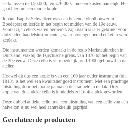
cello tussen de €50.000,- en €70.000,- moeten kosten namelijk. Het
gaat hier om een mooie kopie.
Johann Baptist Schweitzer was een bekende vioolbouwer in
Boedapest en leefde in het begin tot midden van de 19e eeuw.
Vooral zijn cello’s waren beroemd. Zijn naam is later gebruikt voor
duizenden handelsinstrumenten, waar bovengenoemd etiket in werd
geplakt.
Die instrumenten werden gemaakt in de regio Markneukirchen in
Duitsland, vlakbij de Tsjechische grens, van 1870 tot het begin van
de 20e eeuw. Deze cello is vermoedelijk rond 1900 gebouwd in dat
atelier.
Hoewel dit dus een kopie is van een 100 jaar ouder instrument (uit
1813), is het wel een kwalitatief goed instrument. Met een prachtige
uitstraling door het mooie patina en de craquelé in de lak. Deze
kopie van de antieke cello is inmiddels zelf ook antiek geworden.
Deze dubbel antieke cello, met een uitstraling van een cello van een
halve ton is nu wel heel aantrekkelijk geprijsd!
Gerelateerde producten