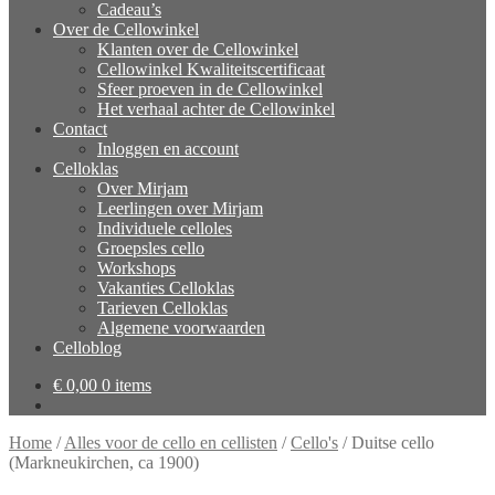
Cadeau’s
Over de Cellowinkel
Klanten over de Cellowinkel
Cellowinkel Kwaliteitscertificaat
Sfeer proeven in de Cellowinkel
Het verhaal achter de Cellowinkel
Contact
Inloggen en account
Celloklas
Over Mirjam
Leerlingen over Mirjam
Individuele celloles
Groepsles cello
Workshops
Vakanties Celloklas
Tarieven Celloklas
Algemene voorwaarden
Celloblog
€
0,00
0 items
Home
/
Alles voor de cello en cellisten
/
Cello's
/
Duitse cello
(Markneukirchen, ca 1900)