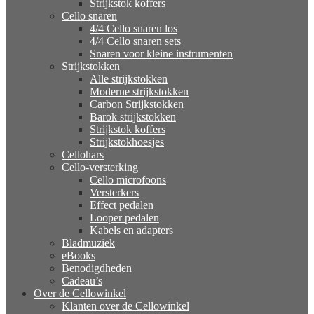
Strijkstok koffers
Cello snaren
4/4 Cello snaren los
4/4 Cello snaren sets
Snaren voor kleine instrumenten
Strijkstokken
Alle strijkstokken
Moderne strijkstokken
Carbon Strijkstokken
Barok strijkstokken
Strijkstok koffers
Strijkstokhoesjes
Cellohars
Cello-versterking
Cello microfoons
Versterkers
Effect pedalen
Looper pedalen
Kabels en adapters
Bladmuziek
eBooks
Benodigdheden
Cadeau’s
Over de Cellowinkel
Klanten over de Cellowinkel