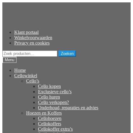
Ga
Ga
door
naar
naar
de
navigatie
inhoud
Klant portaal
Winkelvoorwaarden
Privacy en cookies
Zoeken
Zoeken
naar:
Menu
Home
Cellowinkel
Cello’s
Cello kopen
Exclusieve cello’s
Cello huren
Cello verkopen?
Onderhoud, reparaties en advies
Hoezen en Koffers
Cellohoezen
Cellokoffers
Cellokoffer extra’s