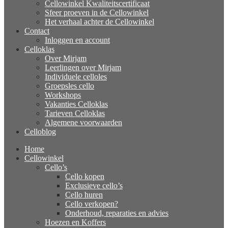
Cellowinkel Kwaliteitscertificaat
Sfeer proeven in de Cellowinkel
Het verhaal achter de Cellowinkel
Contact
Inloggen en account
Celloklas
Over Mirjam
Leerlingen over Mirjam
Individuele celloles
Groepsles cello
Workshops
Vakanties Celloklas
Tarieven Celloklas
Algemene voorwaarden
Celloblog
Home
Cellowinkel
Cello’s
Cello kopen
Exclusieve cello’s
Cello huren
Cello verkopen?
Onderhoud, reparaties en advies
Hoezen en Koffers