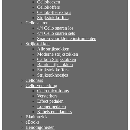
Cellohoezen
Cellokoffers
Cellokoffer extra’s
Strijkstok koffers
Cello snaren
4/4 Cello snaren los
4/4 Cello snaren sets
Snaren voor kleine instrumenten
Strijkstokken
Alle strijkstokken
Moderne strijkstokken
Carbon Strijkstokken
Barok strijkstokken
Strijkstok koffers
Strijkstokhoesjes
Cellohars
Cello-versterking
Cello microfoons
Versterkers
Effect pedalen
Looper pedalen
Kabels en adapters
Bladmuziek
eBooks
Benodigdheden