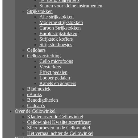
4/4 Cello snaren sets
Snaren voor kleine instrumenten
Strijkstokken
Alle strijkstokken
Moderne strijkstokken
Carbon Strijkstokken
Barok strijkstokken
Strijkstok koffers
Strijkstokhoesjes
Cellohars
Cello-versterking
Cello microfoons
Versterkers
Effect pedalen
Looper pedalen
Kabels en adapters
Bladmuziek
eBooks
Benodigdheden
Cadeau’s
Over de Cellowinkel
Klanten over de Cellowinkel
Cellowinkel Kwaliteitscertificaat
Sfeer proeven in de Cellowinkel
Het verhaal achter de Cellowinkel