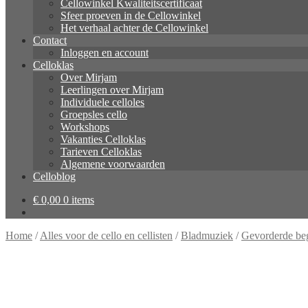
Cellowinkel Kwaliteitscertificaat
Sfeer proeven in de Cellowinkel
Het verhaal achter de Cellowinkel
Contact
Inloggen en account
Celloklas
Over Mirjam
Leerlingen over Mirjam
Individuele celloles
Groepsles cello
Workshops
Vakanties Celloklas
Tarieven Celloklas
Algemene voorwaarden
Celloblog
€
0,00
0 items
Home
/
Alles voor de cello en cellisten
/
Bladmuziek
/
Gevorderde be