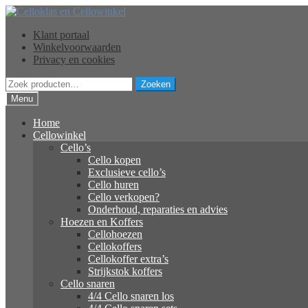
Ga
Ga
door
naar
Klant portaal
naar
de
Winkelvoorwaarden
navigatie
inhoud
Privacy en cookies
Zoeken
Zoeken
naar:
Menu
Home
Cellowinkel
Cello’s
Cello kopen
Exclusieve cello’s
Cello huren
Cello verkopen?
Onderhoud, reparaties en advies
Hoezen en Koffers
Cellohoezen
Cellokoffers
Cellokoffer extra’s
Strijkstok koffers
Cello snaren
4/4 Cello snaren los