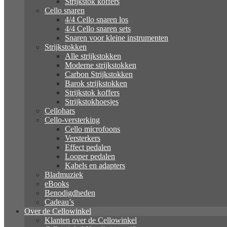
Strijkstok koffers
Cello snaren
4/4 Cello snaren los
4/4 Cello snaren sets
Snaren voor kleine instrumenten
Strijkstokken
Alle strijkstokken
Moderne strijkstokken
Carbon Strijkstokken
Barok strijkstokken
Strijkstok koffers
Strijkstokhoesjes
Cellohars
Cello-versterking
Cello microfoons
Versterkers
Effect pedalen
Looper pedalen
Kabels en adapters
Bladmuziek
eBooks
Benodigdheden
Cadeau’s
Over de Cellowinkel
Klanten over de Cellowinkel