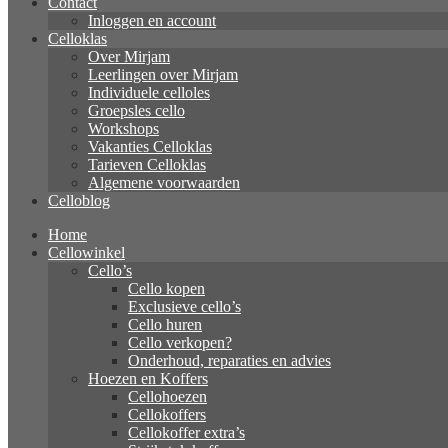
Contact
Inloggen en account
Celloklas
Over Mirjam
Leerlingen over Mirjam
Individuele celloles
Groepsles cello
Workshops
Vakanties Celloklas
Tarieven Celloklas
Algemene voorwaarden
Celloblog
Home
Cellowinkel
Cello’s
Cello kopen
Exclusieve cello’s
Cello huren
Cello verkopen?
Onderhoud, reparaties en advies
Hoezen en Koffers
Cellohoezen
Cellokoffers
Cellokoffer extra’s