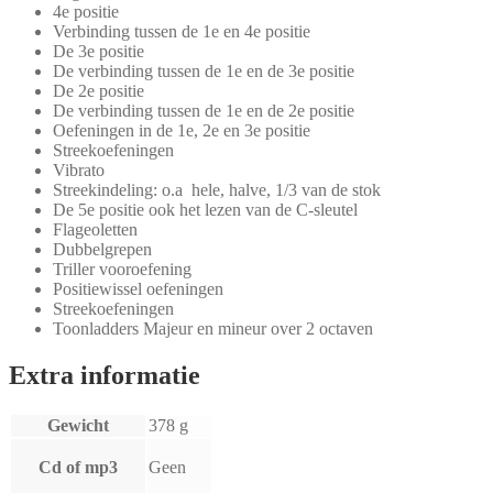
4e positie
Verbinding tussen de 1e en 4e positie
De 3e positie
De verbinding tussen de 1e en de 3e positie
De 2e positie
De verbinding tussen de 1e en de 2e positie
Oefeningen in de 1e, 2e en 3e positie
Streekoefeningen
Vibrato
Streekindeling: o.a hele, halve, 1/3 van de stok
De 5e positie ook het lezen van de C-sleutel
Flageoletten
Dubbelgrepen
Triller vooroefening
Positiewissel oefeningen
Streekoefeningen
Toonladders Majeur en mineur over 2 octaven
Extra informatie
Gewicht
378 g
Cd of mp3
Geen