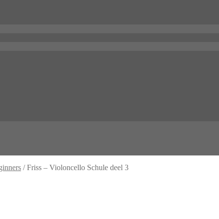
ginners
/
Friss – Violoncello Schule deel 3