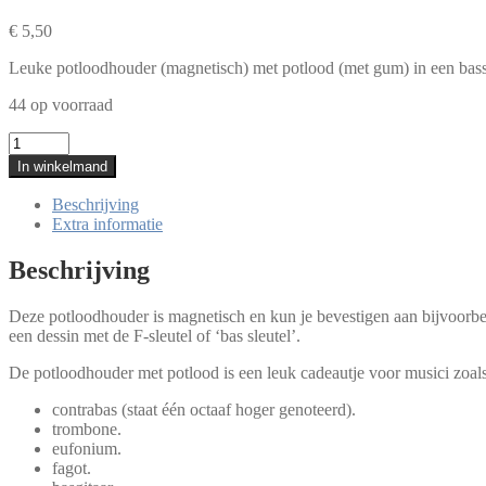
€
5,50
Leuke potloodhouder (magnetisch) met potlood (met gum) in een bassleut
44 op voorraad
Potloodhouder
met
In winkelmand
potlood
en
Beschrijving
bassleutel-
Extra informatie
dessin
aantal
Beschrijving
Deze potloodhouder is magnetisch en kun je bevestigen aan bijvoorbee
een dessin met de F-sleutel of ‘bas sleutel’.
De potloodhouder met potlood is een leuk cadeautje voor musici zoals ce
contrabas (staat één octaaf hoger genoteerd).
trombone.
eufonium.
fagot.