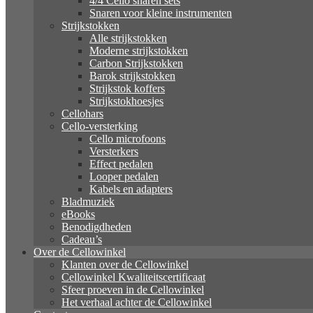
4/4 Cello snaren sets
Snaren voor kleine instrumenten
Strijkstokken
Alle strijkstokken
Moderne strijkstokken
Carbon Strijkstokken
Barok strijkstokken
Strijkstok koffers
Strijkstokhoesjes
Cellohars
Cello-versterking
Cello microfoons
Versterkers
Effect pedalen
Looper pedalen
Kabels en adapters
Bladmuziek
eBooks
Benodigdheden
Cadeau’s
Over de Cellowinkel
Klanten over de Cellowinkel
Cellowinkel Kwaliteitscertificaat
Sfeer proeven in de Cellowinkel
Het verhaal achter de Cellowinkel