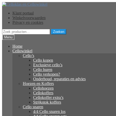
Ga
Ga
door
naar
Klant portaal
naar
de
Winkelvoorwaarden
navigatie
inhoud
Privacy en cookies
Zoeken
Zoeken
naar:
Menu
Home
Cellowinkel
Cello’s
Cello kopen
Exclusieve cello’s
Cello huren
Cello verkopen?
Onderhoud, reparaties en advies
Hoezen en Koffers
Cellohoezen
Cellokoffers
Cellokoffer extra’s
Strijkstok koffers
Cello snaren
4/4 Cello snaren los