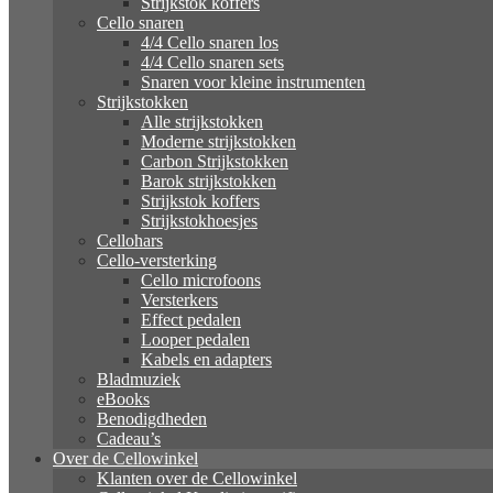
Strijkstok koffers
Cello snaren
4/4 Cello snaren los
4/4 Cello snaren sets
Snaren voor kleine instrumenten
Strijkstokken
Alle strijkstokken
Moderne strijkstokken
Carbon Strijkstokken
Barok strijkstokken
Strijkstok koffers
Strijkstokhoesjes
Cellohars
Cello-versterking
Cello microfoons
Versterkers
Effect pedalen
Looper pedalen
Kabels en adapters
Bladmuziek
eBooks
Benodigdheden
Cadeau’s
Over de Cellowinkel
Klanten over de Cellowinkel