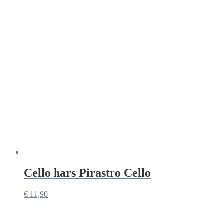
Cello hars Pirastro Cello
€
11,90