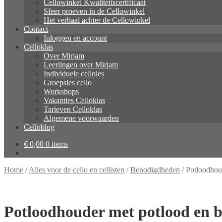
Cellowinkel Kwaliteitscertificaat
Sfeer proeven in de Cellowinkel
Het verhaal achter de Cellowinkel
Contact
Inloggen en account
Celloklas
Over Mirjam
Leerlingen over Mirjam
Individuele celloles
Groepsles cello
Workshops
Vakanties Celloklas
Tarieven Celloklas
Algemene voorwaarden
Celloblog
€
0,00
0 items
Home
/
Alles voor de cello en cellisten
/
Benodigdheden
/
Potloodhoud
Potloodhouder met potlood en ba