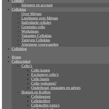
Contact
Inloggen en account
Celloklas
Over Mirjam
Leerlingen over Mirjam
Individuele celloles
Groepsles cello
Workshops
Vakanties Celloklas
Tarieven Celloklas
Algemene voorwaarden
Celloblog
Home
Cellowinkel
Cello’s
Cello kopen
Exclusieve cello’s
Cello huren
Cello verkopen?
Onderhoud, reparaties en advies
Hoezen en Koffers
Cellohoezen
Cellokoffers
Cellokoffer extra’s