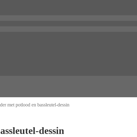
er met potlood en bassleutel-dessin
ssleutel-dessin