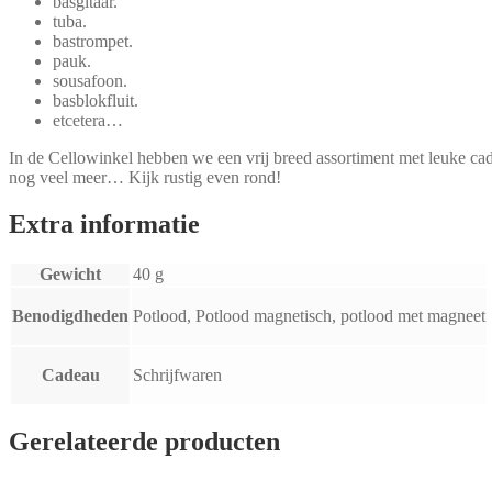
basgitaar.
tuba.
bastrompet.
pauk.
sousafoon.
basblokfluit.
etcetera…
In de Cellowinkel hebben we een vrij breed assortiment met leuke cadea
nog veel meer… Kijk rustig even rond!
Extra informatie
Gewicht
40 g
Benodigdheden
Potlood, Potlood magnetisch, potlood met magneet
Cadeau
Schrijfwaren
Gerelateerde producten