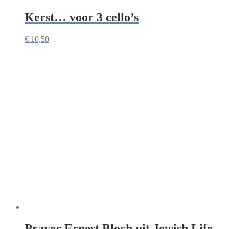
Kerst… voor 3 cello’s
€
10,50
Prayer Ernest Bloch uit Jewish Life