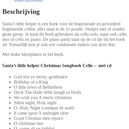
-
met
Beschrijving
cd
aantal
Santa’s little helper is een boek voor de beginnende en gevorderd
beginnende cellist. alles staat in de 1e positie. Stukjes met of zonder
grote greep. Je kunt dit boek gebruiken als cello solo, maar ook cello
duo of cello en piano. De piano partij staat op de cd die bij het boek
zit. Natuurlijk kun je ook een combinatie maken van deze drie.
Met leuke kleurplaten in het boek.
Santa’s little helper Christmas Songbook Cello – met cd
God rest ye merry, gentlemen
Brithday of a King
O little town of Bethlehem
Deck The Halls With bough of Holly
We wish you A merry christmas
Silent night, Holy night
O, Holy Night (cantique de noel)
It came upon A midnight clear
Good Chrotian men rejoice
O christmas tree
O, come all ye faithful