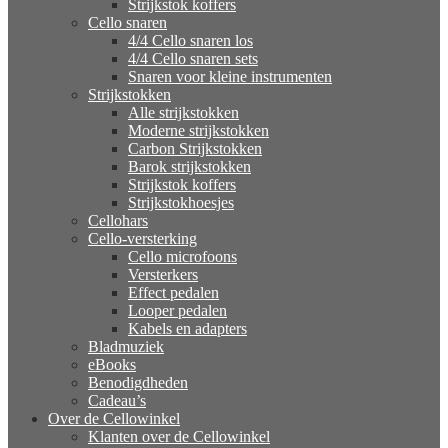
Strijkstok koffers
Cello snaren
4/4 Cello snaren los
4/4 Cello snaren sets
Snaren voor kleine instrumenten
Strijkstokken
Alle strijkstokken
Moderne strijkstokken
Carbon Strijkstokken
Barok strijkstokken
Strijkstok koffers
Strijkstokhoesjes
Cellohars
Cello-versterking
Cello microfoons
Versterkers
Effect pedalen
Looper pedalen
Kabels en adapters
Bladmuziek
eBooks
Benodigdheden
Cadeau’s
Over de Cellowinkel
Klanten over de Cellowinkel