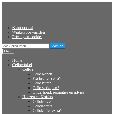
Ga
Ga
door
naar
naar
de
navigatie
inhoud
Klant portaal
Winkelvoorwaarden
Privacy en cookies
Zoeken
Zoeken
naar:
Menu
Home
Cellowinkel
Cello’s
Cello kopen
Exclusieve cello’s
Cello huren
Cello verkopen?
Onderhoud, reparaties en advies
Hoezen en Koffers
Cellohoezen
Cellokoffers
Cellokoffer extra’s