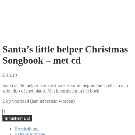
Santa’s little helper Christmas
Songbook – met cd
€
13,10
Santa’s little helper een kerstboek voor de beginnende cellist. cello
solo, duo of met piano. Met kleurplaten in het boek.
2 op voorraad (kan nabesteld worden)
Santa's
little
In winkelmand
helper
Christmas
Beschrijving
Songbook
Extra informatie