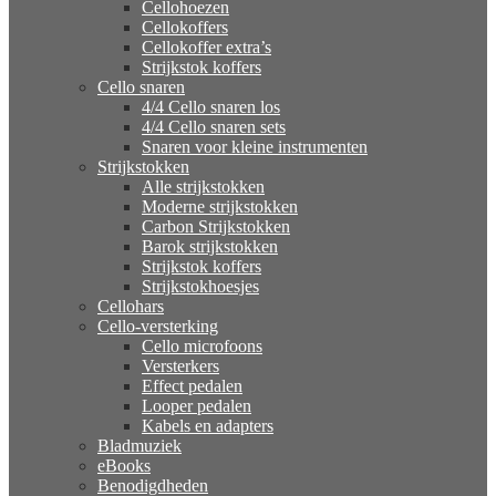
Cellohoezen
Cellokoffers
Cellokoffer extra’s
Strijkstok koffers
Cello snaren
4/4 Cello snaren los
4/4 Cello snaren sets
Snaren voor kleine instrumenten
Strijkstokken
Alle strijkstokken
Moderne strijkstokken
Carbon Strijkstokken
Barok strijkstokken
Strijkstok koffers
Strijkstokhoesjes
Cellohars
Cello-versterking
Cello microfoons
Versterkers
Effect pedalen
Looper pedalen
Kabels en adapters
Bladmuziek
eBooks
Benodigdheden