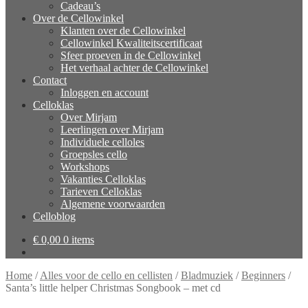
Cadeau’s
Over de Cellowinkel
Klanten over de Cellowinkel
Cellowinkel Kwaliteitscertificaat
Sfeer proeven in de Cellowinkel
Het verhaal achter de Cellowinkel
Contact
Inloggen en account
Celloklas
Over Mirjam
Leerlingen over Mirjam
Individuele celloles
Groepsles cello
Workshops
Vakanties Celloklas
Tarieven Celloklas
Algemene voorwaarden
Celloblog
€
0,00
0 items
Home
/
Alles voor de cello en cellisten
/
Bladmuziek
/
Beginners
/
Santa’s little helper Christmas Songbook – met cd