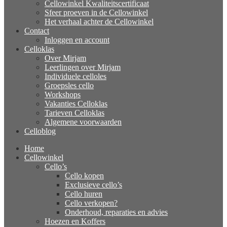
Cellowinkel Kwaliteitscertificaat
Sfeer proeven in de Cellowinkel
Het verhaal achter de Cellowinkel
Contact
Inloggen en account
Celloklas
Over Mirjam
Leerlingen over Mirjam
Individuele celloles
Groepsles cello
Workshops
Vakanties Celloklas
Tarieven Celloklas
Algemene voorwaarden
Celloblog
Home
Cellowinkel
Cello’s
Cello kopen
Exclusieve cello’s
Cello huren
Cello verkopen?
Onderhoud, reparaties en advies
Hoezen en Koffers