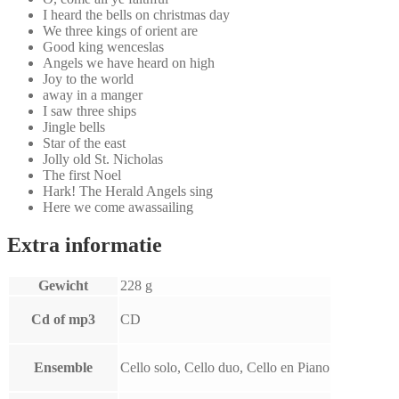
I heard the bells on christmas day
We three kings of orient are
Good king wenceslas
Angels we have heard on high
Joy to the world
away in a manger
I saw three ships
Jingle bells
Star of the east
Jolly old St. Nicholas
The first Noel
Hark! The Herald Angels sing
Here we come awassailing
Extra informatie
Gewicht
228 g
Cd of mp3
CD
Ensemble
Cello solo, Cello duo, Cello en Piano