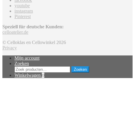
facebook
youtube
instagram
Pinterest
Speziell für deutsche Kunden:
celloatelier.de
© Celloklas en Cellowinkel 2026
Privacy
Mijn account
Zoeken
Zoeken
Zoeken
naar:
Winkelwagen
0