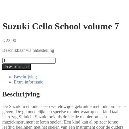
Suzuki Cello School volume 7
€
22,90
Beschikbaar via nabestelling
Suzuki
Cello
In winkelmand
School
volume
Beschrijving
7
Extra informatie
aantal
Beschrijving
De Suzuki methode is een wereldwijde gebruikte methode om les te
geven. De gemoedelijke en speelse manier waarop een kind taal
leert zag Shinichi Suzuki ook als de ideale manier om een
muziekinstrument te leren spelen. Een kind kan al op zeer jonge
leeftijd beginnen met het spelen van een instrument door de ouders