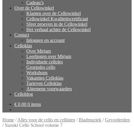
Cadeau’s
Over de Cellowinkel
Klanten over de Cellowinkel
Cellowinkel Kwaliteitscertificaat
Sfeer proeven in de Cellowinkel
Het verhaal achter de Cellowinkel
Contact
Inloggen en account
Celloklas
Over Mirjam
Leerlingen over Mirjam
Individuele celloles
Groepsles cello
Workshops
Vakanties Celloklas
Tarieven Celloklas
Algemene voorwaarden
Celloblog
€
0,00
0 items
Home
/
Alles voor de cello en cellisten
/
Bladmuziek
/
Gevorderden
/
Suzuki Cello School volume 7