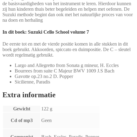
de basisvaardigheden van het instrument te leren. Hierdoor kunnen
zij hun kinderen thuis beter begeleiden en helpen met oefenen. De
Suzuki methode begint dan ook met het natuurlijke proces van voor
na doen en herhaling
In dit boek: Suzuki Cello School volume 7
De eerste tot en met de vierde positie komen in alle stukken in dit
boek gebruikt. Akkoorden, spiccato en duimpositie. De C – sleutel
wordt regelmatig gebruikt.
Largo and Allegretto from Sonata g mineur, H. Eccles
Bourrees from suite C Majeur BWV 1009 J.S Bach
Gavotte op.23 no.2 D. Popper
Sicilienne, Paradis
Extra informatie
Gewicht
122 g
Cd of mp3
Geen
Componist
Bach, Eccles, Paradis, Popper