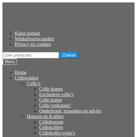
Ga
Ga
door
naar
naar
de
navigatie
inhoud
Klant portaal
Winkelvoorwaarden
Privacy en cookies
Zoeken
Zoeken
naar:
Menu
Home
Cellowinkel
Cello’s
Cello kopen
Exclusieve cello’s
Cello huren
Cello verkopen?
Onderhoud, reparaties en advies
Hoezen en Koffers
Cellohoezen
Cellokoffers
Cellokoffer extra’s