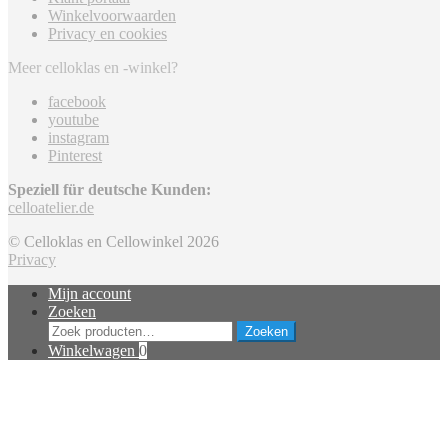
Winkelvoorwaarden
Privacy en cookies
Meer celloklas en -winkel?
facebook
youtube
instagram
Pinterest
Speziell für deutsche Kunden:
celloatelier.de
© Celloklas en Cellowinkel 2026
Privacy
Mijn account
Zoeken
Zoeken
Zoeken
naar:
Winkelwagen
0