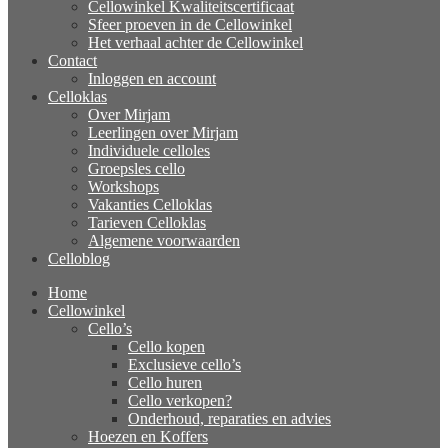
Cellowinkel Kwaliteitscertificaat
Sfeer proeven in de Cellowinkel
Het verhaal achter de Cellowinkel
Contact
Inloggen en account
Celloklas
Over Mirjam
Leerlingen over Mirjam
Individuele celloles
Groepsles cello
Workshops
Vakanties Celloklas
Tarieven Celloklas
Algemene voorwaarden
Celloblog
Home
Cellowinkel
Cello’s
Cello kopen
Exclusieve cello’s
Cello huren
Cello verkopen?
Onderhoud, reparaties en advies
Hoezen en Koffers