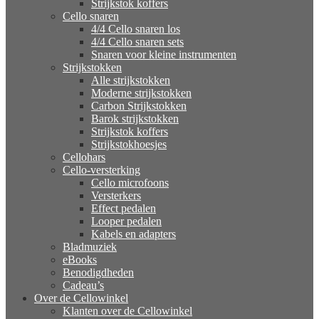
Strijkstok koffers
Cello snaren
4/4 Cello snaren los
4/4 Cello snaren sets
Snaren voor kleine instrumenten
Strijkstokken
Alle strijkstokken
Moderne strijkstokken
Carbon Strijkstokken
Barok strijkstokken
Strijkstok koffers
Strijkstokhoesjes
Cellohars
Cello-versterking
Cello microfoons
Versterkers
Effect pedalen
Looper pedalen
Kabels en adapters
Bladmuziek
eBooks
Benodigdheden
Cadeau’s
Over de Cellowinkel
Klanten over de Cellowinkel