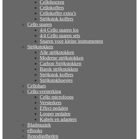
Cellohoezen
Cellokoffers
Cellokoffer extra’s
Strijkstok koffers
Cello snaren
4/4 Cello snaren los
4/4 Cello snaren sets
Snaren voor kleine instrumenten
Strijkstokken
Alle strijkstokken
Moderne strijkstokken
Carbon Strijkstokken
Barok strijkstokken
Strijkstok koffers
Strijkstokhoesjes
Cellohars
Cello-versterking
Cello microfoons
Versterkers
Effect pedalen
Looper pedalen
Kabels en adapters
Bladmuziek
eBooks
Benodigdheden