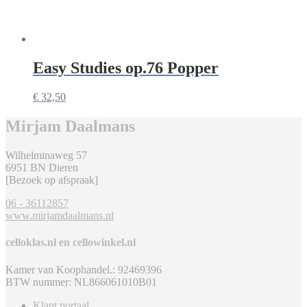
Easy Studies op.76 Popper
€
32,50
Mirjam Daalmans
Wilhelminaweg 57
6951 BN Dieren
[Bezoek op afspraak]
06 - 36112857
www.mirjamdaalmans.nl
celloklas.nl en cellowinkel.nl
Kamer van Koophandel.: 92469396
BTW nummer: NL866061010B01
Klant portaal