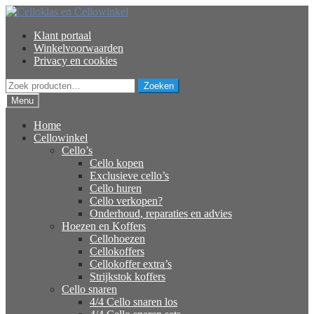
Ga
Ga
door
naar
Klant portaal
naar
de
Winkelvoorwaarden
navigatie
inhoud
Privacy en cookies
Zoeken
Zoeken
naar:
Menu
Home
Cellowinkel
Cello’s
Cello kopen
Exclusieve cello’s
Cello huren
Cello verkopen?
Onderhoud, reparaties en advies
Hoezen en Koffers
Cellohoezen
Cellokoffers
Cellokoffer extra’s
Strijkstok koffers
Cello snaren
4/4 Cello snaren los