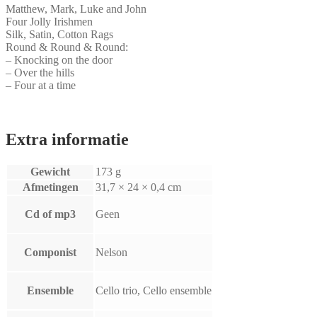
Matthew, Mark, Luke and John
Four Jolly Irishmen
Silk, Satin, Cotton Rags
Round & Round & Round:
– Knocking on the door
– Over the hills
– Four at a time
Extra informatie
Gewicht
173 g
Afmetingen
31,7 × 24 × 0,4 cm
Cd of mp3
Geen
Componist
Nelson
Ensemble
Cello trio, Cello ensemble