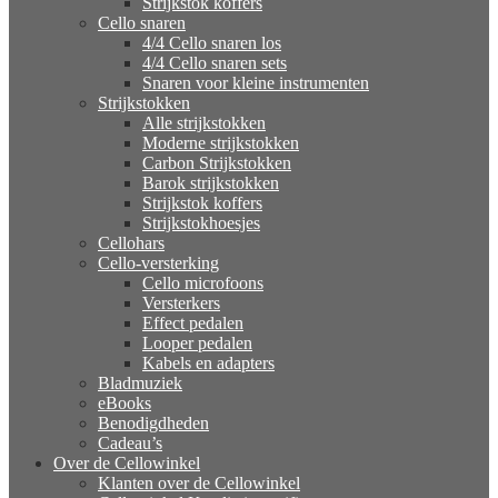
Strijkstok koffers
Cello snaren
4/4 Cello snaren los
4/4 Cello snaren sets
Snaren voor kleine instrumenten
Strijkstokken
Alle strijkstokken
Moderne strijkstokken
Carbon Strijkstokken
Barok strijkstokken
Strijkstok koffers
Strijkstokhoesjes
Cellohars
Cello-versterking
Cello microfoons
Versterkers
Effect pedalen
Looper pedalen
Kabels en adapters
Bladmuziek
eBooks
Benodigdheden
Cadeau’s
Over de Cellowinkel
Klanten over de Cellowinkel