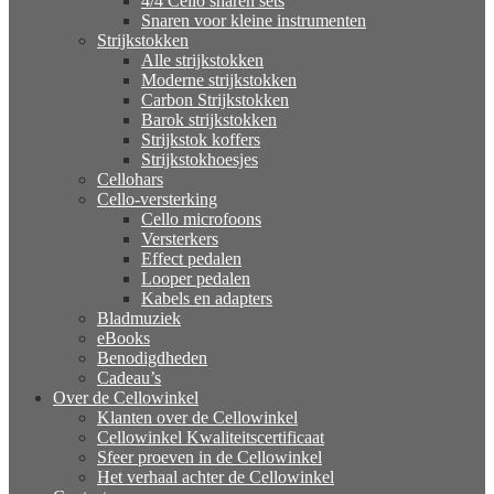
4/4 Cello snaren sets
Snaren voor kleine instrumenten
Strijkstokken
Alle strijkstokken
Moderne strijkstokken
Carbon Strijkstokken
Barok strijkstokken
Strijkstok koffers
Strijkstokhoesjes
Cellohars
Cello-versterking
Cello microfoons
Versterkers
Effect pedalen
Looper pedalen
Kabels en adapters
Bladmuziek
eBooks
Benodigdheden
Cadeau’s
Over de Cellowinkel
Klanten over de Cellowinkel
Cellowinkel Kwaliteitscertificaat
Sfeer proeven in de Cellowinkel
Het verhaal achter de Cellowinkel