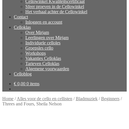
Cellowinkel Kwaliteitscertificaat
Sfeer proeven in de Cellowinkel
Het verhaal achter de Cellowinkel
Contact
Inloggen en account
Celloklas
Over Mirjam
Leerlingen over Mirjam
Individuele celloles
Groepsles cello
Workshops
Vakanties Celloklas
Tarieven Celloklas
Algemene voorwaarden
Celloblog
€
0,00
0 items
Home
/
Alles voor de cello en cellisten
/
Bladmuziek
/
Beginners
/
Threes and Fours, Sheila Nelson