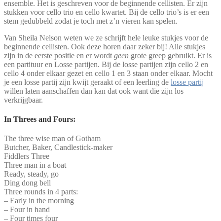
ensemble. Het is geschreven voor de beginnende cellisten. Er zijn
stukken voor cello trio en cello kwartet. Bij de cello trio’s is er een
stem gedubbeld zodat je toch met z’n vieren kan spelen.
Van Sheila Nelson weten we ze schrijft hele leuke stukjes voor de
beginnende cellisten. Ook deze horen daar zeker bij! Alle stukjes
zijn in de eerste positie en er wordt
geen
grote greep gebruikt. Er is
een partituur en Losse partijen. Bij de losse partijen zijn cello 2 en
cello 4 onder elkaar gezet en cello 1 en 3 staan onder elkaar. Mocht
je een losse partij zijn kwijt geraakt of een leerling de
losse partij
willen laten aanschaffen dan kan dat ook want die zijn los
verkrijgbaar.
In Threes and Fours:
The three wise man of Gotham
Butcher, Baker, Candlestick-maker
Fiddlers Three
Three man in a boat
Ready, steady, go
Ding dong bell
Three rounds in 4 parts:
– Early in the morning
– Four in hand
– Four times four