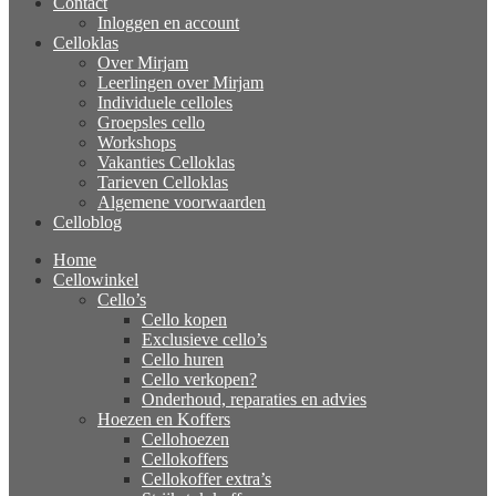
Contact
Inloggen en account
Celloklas
Over Mirjam
Leerlingen over Mirjam
Individuele celloles
Groepsles cello
Workshops
Vakanties Celloklas
Tarieven Celloklas
Algemene voorwaarden
Celloblog
Home
Cellowinkel
Cello’s
Cello kopen
Exclusieve cello’s
Cello huren
Cello verkopen?
Onderhoud, reparaties en advies
Hoezen en Koffers
Cellohoezen
Cellokoffers
Cellokoffer extra’s