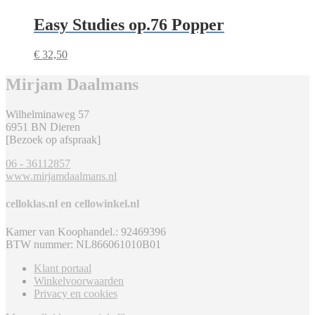
Easy Studies op.76 Popper
€
32,50
Mirjam Daalmans
Wilhelminaweg 57
6951 BN Dieren
[Bezoek op afspraak]
06 - 36112857
www.mirjamdaalmans.nl
celloklas.nl en cellowinkel.nl
Kamer van Koophandel.: 92469396
BTW nummer: NL866061010B01
Klant portaal
Winkelvoorwaarden
Privacy en cookies