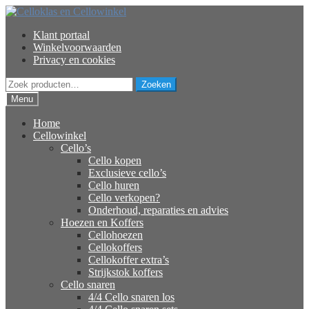
Ga
Ga
door
naar
Klant portaal
naar
de
Winkelvoorwaarden
navigatie
inhoud
Privacy en cookies
Zoeken
Zoeken
naar:
Menu
Home
Cellowinkel
Cello’s
Cello kopen
Exclusieve cello’s
Cello huren
Cello verkopen?
Onderhoud, reparaties en advies
Hoezen en Koffers
Cellohoezen
Cellokoffers
Cellokoffer extra’s
Strijkstok koffers
Cello snaren
4/4 Cello snaren los