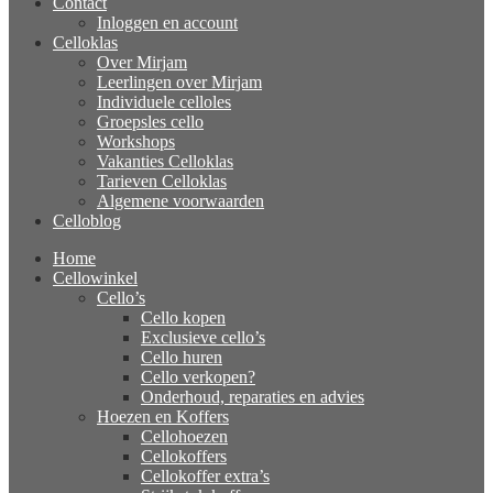
Contact
Inloggen en account
Celloklas
Over Mirjam
Leerlingen over Mirjam
Individuele celloles
Groepsles cello
Workshops
Vakanties Celloklas
Tarieven Celloklas
Algemene voorwaarden
Celloblog
Home
Cellowinkel
Cello’s
Cello kopen
Exclusieve cello’s
Cello huren
Cello verkopen?
Onderhoud, reparaties en advies
Hoezen en Koffers
Cellohoezen
Cellokoffers
Cellokoffer extra’s