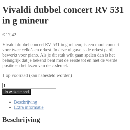
Vivaldi dubbel concert RV 531
in g mineur
€
17,42
Vivaldi dubbel concert RV 531 in g mineur, is een mooi concert
voor twee cello’s en orkest. In deze uitgave is de orkest partij
bewerkt voor piano. Als je dit stuk wilt gaan spelen dan is het
belangrijk dat je bekend bent met de eerste tot en met de vierde
positie en het lezen van de c-sleutel.
1 op voorraad (kan nabesteld worden)
Vivaldi
dubbel
In winkelmand
concert
RV
Beschrijving
531
Extra informatie
in
g
Beschrijving
mineur
aantal