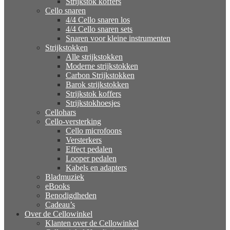
Strijkstok koffers
Cello snaren
4/4 Cello snaren los
4/4 Cello snaren sets
Snaren voor kleine instrumenten
Strijkstokken
Alle strijkstokken
Moderne strijkstokken
Carbon Strijkstokken
Barok strijkstokken
Strijkstok koffers
Strijkstokhoesjes
Cellohars
Cello-versterking
Cello microfoons
Versterkers
Effect pedalen
Looper pedalen
Kabels en adapters
Bladmuziek
eBooks
Benodigdheden
Cadeau’s
Over de Cellowinkel
Klanten over de Cellowinkel