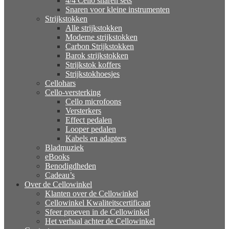
4/4 Cello snaren sets
Snaren voor kleine instrumenten
Strijkstokken
Alle strijkstokken
Moderne strijkstokken
Carbon Strijkstokken
Barok strijkstokken
Strijkstok koffers
Strijkstokhoesjes
Cellohars
Cello-versterking
Cello microfoons
Versterkers
Effect pedalen
Looper pedalen
Kabels en adapters
Bladmuziek
eBooks
Benodigdheden
Cadeau’s
Over de Cellowinkel
Klanten over de Cellowinkel
Cellowinkel Kwaliteitscertificaat
Sfeer proeven in de Cellowinkel
Het verhaal achter de Cellowinkel