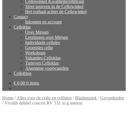
Cellowinkel Kwaliteitscertificaat
Sfeer proeven in de Cellowinkel
Het verhaal achter de Cellowinkel
Contact
Inloggen en account
Celloklas
Over Mirjam
Leerlingen over Mirjam
Individuele celloles
Groepsles cello
Workshops
Vakanties Celloklas
Tarieven Celloklas
Algemene voorwaarden
Celloblog
€
0,00
0 items
Home
/
Alles voor de cello en cellisten
/
Bladmuziek
/
Gevorderden
/
Vivaldi dubbel concert RV 531 in g mineur