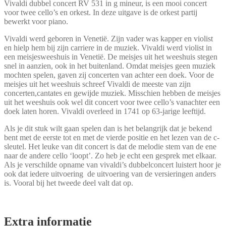
Vivaldi dubbel concert RV 531 in g mineur, is een mooi concert
voor twee cello’s en orkest. In deze uitgave is de orkest partij
bewerkt voor piano.
Vivaldi werd geboren in Venetië. Zijn vader was kapper en violist
en hielp hem bij zijn carriere in de muziek. Vivaldi werd violist in
een meisjesweeshuis in Venetië. De meisjes uit het weeshuis stegen
snel in aanzien, ook in het buitenland. Omdat meisjes geen muziek
mochten spelen, gaven zij concerten van achter een doek. Voor de
meisjes uit het weeshuis schreef Vivaldi de meeste van zijn
concerten,cantates en gewijde muziek. Misschien hebben de meisjes
uit het weeshuis ook wel dit concert voor twee cello’s vanachter een
doek laten horen. Vivaldi overleed in 1741 op 63-jarige leeftijd.
Als je dit stuk wilt gaan spelen dan is het belangrijk dat je bekend
bent met de eerste tot en met de vierde positie en het lezen van de c-
sleutel. Het leuke van dit concert is dat de melodie stem van de ene
naar de andere cello ‘loopt’. Zo heb je echt een gesprek met elkaar.
Als je verschilde opname van vivaldi’s dubbelconcert luistert hoor je
ook dat iedere uitvoering de uitvoering van de versieringen anders
is. Vooral bij het tweede deel valt dat op.
Extra informatie