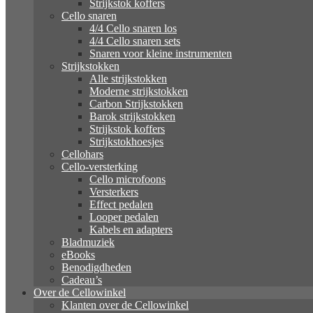
Strijkstok koffers
Cello snaren
4/4 Cello snaren los
4/4 Cello snaren sets
Snaren voor kleine instrumenten
Strijkstokken
Alle strijkstokken
Moderne strijkstokken
Carbon Strijkstokken
Barok strijkstokken
Strijkstok koffers
Strijkstokhoesjes
Cellohars
Cello-versterking
Cello microfoons
Versterkers
Effect pedalen
Looper pedalen
Kabels en adapters
Bladmuziek
eBooks
Benodigdheden
Cadeau’s
Over de Cellowinkel
Klanten over de Cellowinkel