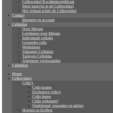
Cellowinkel Kwaliteitscertificaat
Sfeer proeven in de Cellowinkel
Het verhaal achter de Cellowinkel
Contact
Inloggen en account
Celloklas
Over Mirjam
Leerlingen over Mirjam
Individuele celloles
Groepsles cello
Workshops
Vakanties Celloklas
Tarieven Celloklas
Algemene voorwaarden
Celloblog
Home
Cellowinkel
Cello’s
Cello kopen
Exclusieve cello’s
Cello huren
Cello verkopen?
Onderhoud, reparaties en advies
Hoezen en Koffers