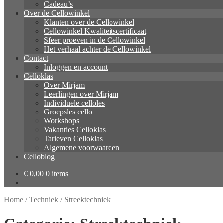
Cadeau’s
Over de Cellowinkel
Klanten over de Cellowinkel
Cellowinkel Kwaliteitscertificaat
Sfeer proeven in de Cellowinkel
Het verhaal achter de Cellowinkel
Contact
Inloggen en account
Celloklas
Over Mirjam
Leerlingen over Mirjam
Individuele celloles
Groepsles cello
Workshops
Vakanties Celloklas
Tarieven Celloklas
Algemene voorwaarden
Celloblog
€
0,00
0 items
Home
/
Techniek
/
Streektechniek