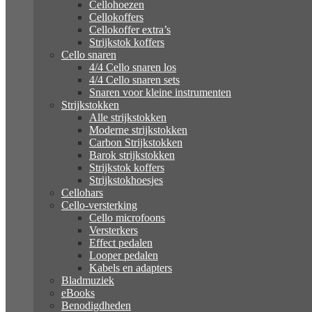
Cellohoezen
Cellokoffers
Cellokoffer extra’s
Strijkstok koffers
Cello snaren
4/4 Cello snaren los
4/4 Cello snaren sets
Snaren voor kleine instrumenten
Strijkstokken
Alle strijkstokken
Moderne strijkstokken
Carbon Strijkstokken
Barok strijkstokken
Strijkstok koffers
Strijkstokhoesjes
Cellohars
Cello-versterking
Cello microfoons
Versterkers
Effect pedalen
Looper pedalen
Kabels en adapters
Bladmuziek
eBooks
Benodigdheden