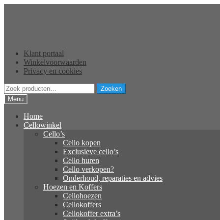
Ga
Ga
door
naar
naar
de
navigatie
inhoud
Klant portaal
Winkelvoorwaarden
Privacy en cookies
Zoeken
Zoeken
naar:
Menu
Home
Cellowinkel
Cello’s
Cello kopen
Exclusieve cello’s
Cello huren
Cello verkopen?
Onderhoud, reparaties en advies
Hoezen en Koffers
Cellohoezen
Cellokoffers
Cellokoffer extra’s