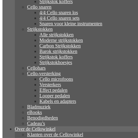
Strijkstok koffers
Cello snaren
4/4 Cello snaren los
4/4 Cello snaren sets
Snaren voor kleine instrumenten
Strijkstokken
Alle strijkstokken
Moderne strijkstokken
Carbon Strijkstokken
Barok strijkstokken
Strijkstok koffers
Strijkstokhoesjes
Cellohars
Cello-versterking
Cello microfoons
Versterkers
Effect pedalen
Looper pedalen
Kabels en adapters
Bladmuziek
eBooks
Benodigdheden
Cadeau’s
Over de Cellowinkel
Klanten over de Cellowinkel