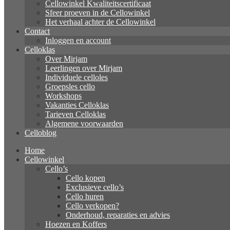
Cellowinkel Kwaliteitscertificaat
Sfeer proeven in de Cellowinkel
Het verhaal achter de Cellowinkel
Contact
Inloggen en account
Celloklas
Over Mirjam
Leerlingen over Mirjam
Individuele celloles
Groepsles cello
Workshops
Vakanties Celloklas
Tarieven Celloklas
Algemene voorwaarden
Celloblog
Home
Cellowinkel
Cello’s
Cello kopen
Exclusieve cello’s
Cello huren
Cello verkopen?
Onderhoud, reparaties en advies
Hoezen en Koffers