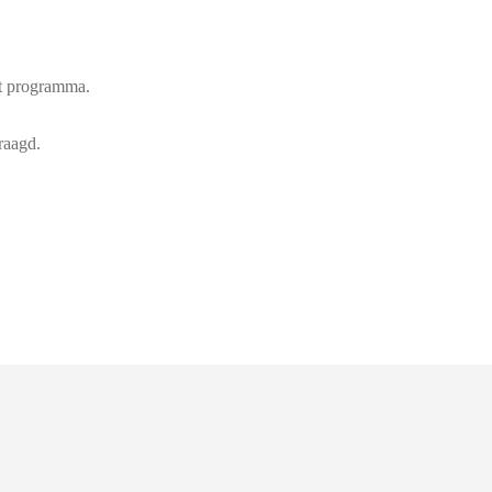
et programma.
raagd.