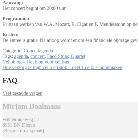
Aanvang:
Het concert begint om 20:00 uur.
Programma:
Er staan werken van W.A. Mozart, E. Elgar en F. Mendelssohn op h
Kosten:
De entree is gratis. Na afloop wordt er om een financiële bijdrage gev
Categorie:
Concertagenda
Tags:
agenda
,
concert
,
Faco String Quartet
Bericht
Vorig
Celloblog – Het blog voor cellisten
bericht:
Volgend
Hoe verzorg ik mijn cello en stok – deel 1 cello schoonmaken
navigatie
bericht:
FAQ
Veel gestelde vragen
Mirjam Daalmans
Wilhelminaweg 57
6951 BN Dieren
[Bezoek op afspraak]