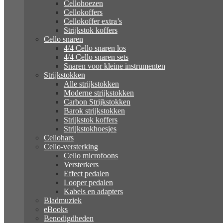
Cellohoezen
Cellokoffers
Cellokoffer extra’s
Strijkstok koffers
Cello snaren
4/4 Cello snaren los
4/4 Cello snaren sets
Snaren voor kleine instrumenten
Strijkstokken
Alle strijkstokken
Moderne strijkstokken
Carbon Strijkstokken
Barok strijkstokken
Strijkstok koffers
Strijkstokhoesjes
Cellohars
Cello-versterking
Cello microfoons
Versterkers
Effect pedalen
Looper pedalen
Kabels en adapters
Bladmuziek
eBooks
Benodigdheden