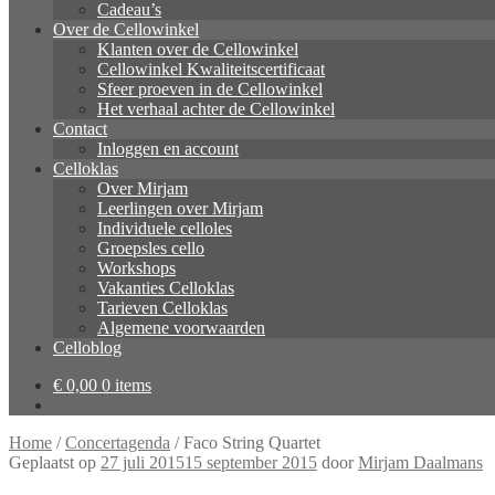
Cadeau’s
Over de Cellowinkel
Klanten over de Cellowinkel
Cellowinkel Kwaliteitscertificaat
Sfeer proeven in de Cellowinkel
Het verhaal achter de Cellowinkel
Contact
Inloggen en account
Celloklas
Over Mirjam
Leerlingen over Mirjam
Individuele celloles
Groepsles cello
Workshops
Vakanties Celloklas
Tarieven Celloklas
Algemene voorwaarden
Celloblog
€
0,00
0 items
Home
/
Concertagenda
/
Faco String Quartet
Geplaatst op
27 juli 2015
15 september 2015
door
Mirjam Daalmans