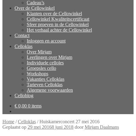
Cadeau’s
Over de Cellowinkel
Klanten over de Cellowinkel
Cellowinkel Kwaliteitscertificaat
Sfeer proeven in de Cellowinkel
Het verhaal achter de Cellowinkel
Contact
Inloggen en account
Celloklas
Over Mirjam
Leerlingen over Mirjam
Individuele celloles
Groepsles cello
Workshops
Vakanties Celloklas
Tarieven Celloklas
Algemene voorwaarden
Celloblog
€
0,00
0 items
Home
/
Celloklas
/
Huiskamerconcert 27 mei 2016
Geplaatst op
29 mei 2016
8 juni 2018
door
Mirjam Daalmans