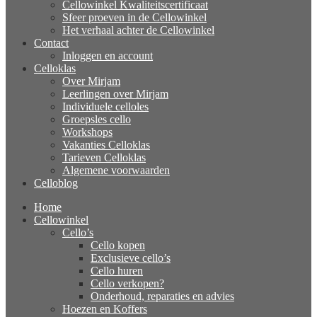
Cellowinkel Kwaliteitscertificaat
Sfeer proeven in de Cellowinkel
Het verhaal achter de Cellowinkel
Contact
Inloggen en account
Celloklas
Over Mirjam
Leerlingen over Mirjam
Individuele celloles
Groepsles cello
Workshops
Vakanties Celloklas
Tarieven Celloklas
Algemene voorwaarden
Celloblog
Home
Cellowinkel
Cello’s
Cello kopen
Exclusieve cello’s
Cello huren
Cello verkopen?
Onderhoud, reparaties en advies
Hoezen en Koffers