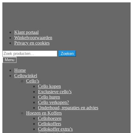
Ga
Ga
door
naar
naar
de
navigatie
inhoud
Klant portaal
Winkelvoorwaarden
Privacy en cookies
Zoeken
Zoeken
naar:
Menu
Home
Cellowinkel
Cello’s
Cello kopen
Exclusieve cello’s
Cello huren
Cello verkopen?
Onderhoud, reparaties en advies
Hoezen en Koffers
Cellohoezen
Cellokoffers
Cellokoffer extra’s