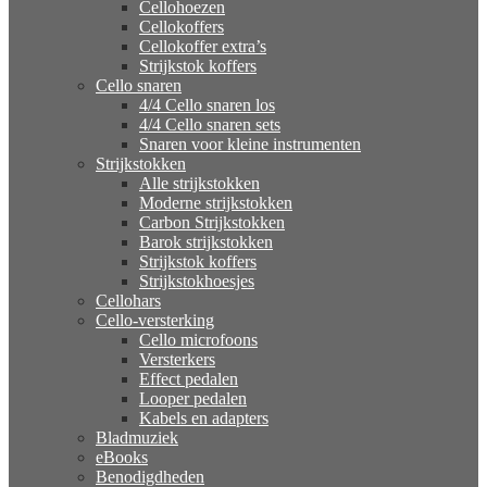
Cellohoezen
Cellokoffers
Cellokoffer extra’s
Strijkstok koffers
Cello snaren
4/4 Cello snaren los
4/4 Cello snaren sets
Snaren voor kleine instrumenten
Strijkstokken
Alle strijkstokken
Moderne strijkstokken
Carbon Strijkstokken
Barok strijkstokken
Strijkstok koffers
Strijkstokhoesjes
Cellohars
Cello-versterking
Cello microfoons
Versterkers
Effect pedalen
Looper pedalen
Kabels en adapters
Bladmuziek
eBooks
Benodigdheden