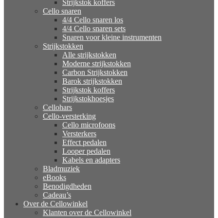
Strijkstok koffers
Cello snaren
4/4 Cello snaren los
4/4 Cello snaren sets
Snaren voor kleine instrumenten
Strijkstokken
Alle strijkstokken
Moderne strijkstokken
Carbon Strijkstokken
Barok strijkstokken
Strijkstok koffers
Strijkstokhoesjes
Cellohars
Cello-versterking
Cello microfoons
Versterkers
Effect pedalen
Looper pedalen
Kabels en adapters
Bladmuziek
eBooks
Benodigdheden
Cadeau’s
Over de Cellowinkel
Klanten over de Cellowinkel