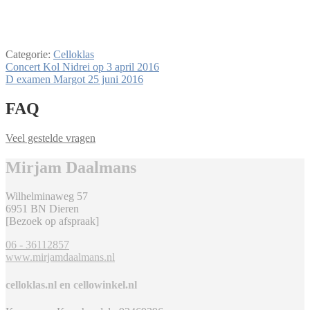
Categorie:
Celloklas
Bericht
Vorig
Concert Kol Nidrei op 3 april 2016
bericht:
Volgend
D examen Margot 25 juni 2016
navigatie
bericht:
FAQ
Veel gestelde vragen
Mirjam Daalmans
Wilhelminaweg 57
6951 BN Dieren
[Bezoek op afspraak]
06 - 36112857
www.mirjamdaalmans.nl
celloklas.nl en cellowinkel.nl