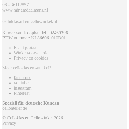
06 - 36112857
www.mirjamdaalmans.nl
celloklas.nl en cellowinkel.nl
Kamer van Koophandel.: 92469396
BTW nummer: NL866061010B01
Klant portaal
Winkelvoorwaarden
Privacy en cookies
Meer celloklas en -winkel?
facebook
youtube
instagram
Pinterest
Speziell für deutsche Kunden:
celloatelier.de
© Celloklas en Cellowinkel 2026
Privacy