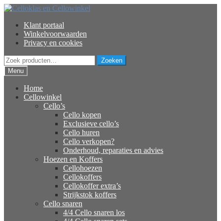
Ga
Ga
door
naar
Klant portaal
naar
de
Winkelvoorwaarden
navigatie
inhoud
Privacy en cookies
Zoeken
Zoeken
naar:
Menu
Home
Cellowinkel
Cello’s
Cello kopen
Exclusieve cello’s
Cello huren
Cello verkopen?
Onderhoud, reparaties en advies
Hoezen en Koffers
Cellohoezen
Cellokoffers
Cellokoffer extra’s
Strijkstok koffers
Cello snaren
4/4 Cello snaren los