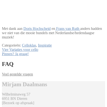
Met dank aan
Doris Hochscheid
en
Frans van Ruth
anders hadden
we niet van die mooie bundels met Nederlandse/hedendaagse
muziek!
Categorieën:
Celloklas
,
Inspiratie
Bericht
Vorig
Vier Variaties voor cello
bericht:
Volgend
Pinnen? Ja graag!
navigatie
bericht:
FAQ
Veel gestelde vragen
Mirjam Daalmans
Wilhelminaweg 57
6951 BN Dieren
[Bezoek op afspraak]