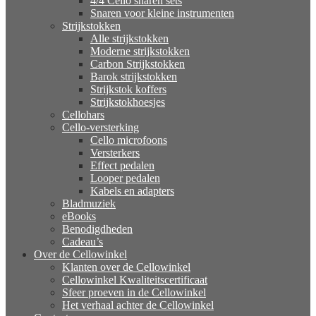
4/4 Cello snaren sets
Snaren voor kleine instrumenten
Strijkstokken
Alle strijkstokken
Moderne strijkstokken
Carbon Strijkstokken
Barok strijkstokken
Strijkstok koffers
Strijkstokhoesjes
Cellohars
Cello-versterking
Cello microfoons
Versterkers
Effect pedalen
Looper pedalen
Kabels en adapters
Bladmuziek
eBooks
Benodigdheden
Cadeau’s
Over de Cellowinkel
Klanten over de Cellowinkel
Cellowinkel Kwaliteitscertificaat
Sfeer proeven in de Cellowinkel
Het verhaal achter de Cellowinkel