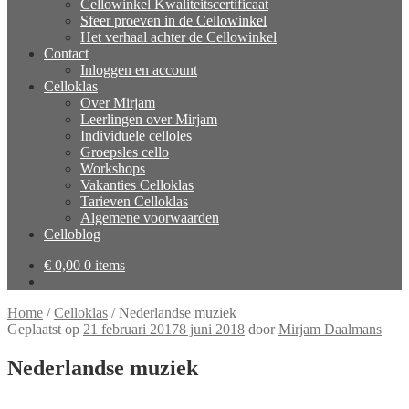
Cellowinkel Kwaliteitscertificaat
Sfeer proeven in de Cellowinkel
Het verhaal achter de Cellowinkel
Contact
Inloggen en account
Celloklas
Over Mirjam
Leerlingen over Mirjam
Individuele celloles
Groepsles cello
Workshops
Vakanties Celloklas
Tarieven Celloklas
Algemene voorwaarden
Celloblog
€
0,00
0 items
Home
/
Celloklas
/
Nederlandse muziek
Geplaatst op
21 februari 2017
8 juni 2018
door
Mirjam Daalmans
Nederlandse muziek