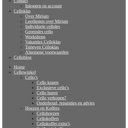
Contact
Inloggen en account
Celloklas
Over Mirjam
Leerlingen over Mirjam
Individuele celloles
Groepsles cello
Workshops
Vakanties Celloklas
Tarieven Celloklas
Algemene voorwaarden
Celloblog
Home
Cellowinkel
Cello’s
Cello kopen
Exclusieve cello’s
Cello huren
Cello verkopen?
Onderhoud, reparaties en advies
Hoezen en Koffers
Cellohoezen
Cellokoffers
Cellokoffer extra’s