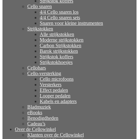
Strijkstok koffers
Cello snaren
4/4 Cello snaren los
4/4 Cello snaren sets
Snaren voor kleine instrumenten
Strijkstokken
Alle strijkstokken
Moderne strijkstokken
Carbon Strijkstokken
Barok strijkstokken
Strijkstok koffers
Strijkstokhoesjes
Cellohars
Cello-versterking
Cello microfoons
Versterkers
Effect pedalen
Looper pedalen
Kabels en adapters
Bladmuziek
eBooks
Benodigdheden
Cadeau’s
Over de Cellowinkel
Klanten over de Cellowinkel