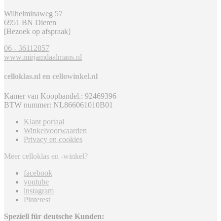
Wilhelminaweg 57
6951 BN Dieren
[Bezoek op afspraak]
06 - 36112857
www.mirjamdaalmans.nl
celloklas.nl en cellowinkel.nl
Kamer van Koophandel.: 92469396
BTW nummer: NL866061010B01
Klant portaal
Winkelvoorwaarden
Privacy en cookies
Meer celloklas en -winkel?
facebook
youtube
instagram
Pinterest
Speziell für deutsche Kunden: