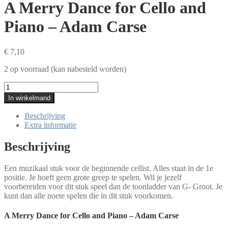
A Merry Dance for Cello and
Piano – Adam Carse
€
7,10
2 op voorraad (kan nabesteld worden)
A
Merry
In winkelmand
Dance
for
Beschrijving
Cello
Extra informatie
and
Piano
Beschrijving
-
Adam
Een muzikaal stuk voor de beginnende cellist. Alles staat in de 1e
Carse
positie. Je hoeft geen grote greep te spelen. Wil je jezelf
aantal
voorbereiden voor dit stuk speel dan de toonladder van G- Groot. Je
kunt dan alle noete spelen die in dit stuk voorkomen.
A Merry Dance for Cello and Piano – Adam Carse