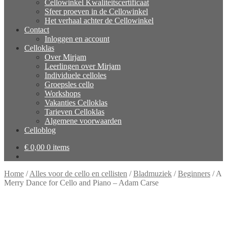
Cellowinkel Kwaliteitscertificaat
Sfeer proeven in de Cellowinkel
Het verhaal achter de Cellowinkel
Contact
Inloggen en account
Celloklas
Over Mirjam
Leerlingen over Mirjam
Individuele celloles
Groepsles cello
Workshops
Vakanties Celloklas
Tarieven Celloklas
Algemene voorwaarden
Celloblog
€
0,00
0 items
Home
/
Alles voor de cello en cellisten
/
Bladmuziek
/
Beginners
/
A
Merry Dance for Cello and Piano – Adam Carse