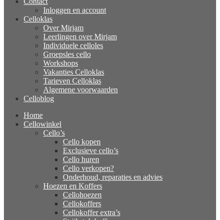
Contact
Inloggen en account
Celloklas
Over Mirjam
Leerlingen over Mirjam
Individuele celloles
Groepsles cello
Workshops
Vakanties Celloklas
Tarieven Celloklas
Algemene voorwaarden
Celloblog
Home
Cellowinkel
Cello’s
Cello kopen
Exclusieve cello’s
Cello huren
Cello verkopen?
Onderhoud, reparaties en advies
Hoezen en Koffers
Cellohoezen
Cellokoffers
Cellokoffer extra’s