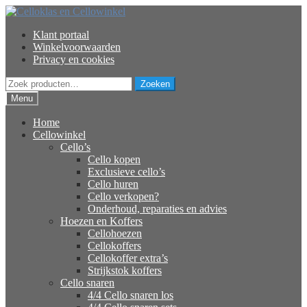
Ga
Ga
door
naar
Klant portaal
naar
de
Winkelvoorwaarden
navigatie
inhoud
Privacy en cookies
Zoeken
Zoeken
naar:
Menu
Home
Cellowinkel
Cello’s
Cello kopen
Exclusieve cello’s
Cello huren
Cello verkopen?
Onderhoud, reparaties en advies
Hoezen en Koffers
Cellohoezen
Cellokoffers
Cellokoffer extra’s
Strijkstok koffers
Cello snaren
4/4 Cello snaren los