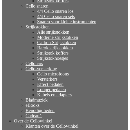
Strijkstok koffers
Cello snaren
4/4 Cello snaren los
4/4 Cello snaren sets
Snaren voor kleine instrumenten
Strijkstokken
Alle strijkstokken
Moderne strijkstokken
Carbon Strijkstokken
Barok strijkstokken
Strijkstok koffers
Strijkstokhoesjes
Cellohars
Cello-versterking
Cello microfoons
Versterkers
Effect pedalen
Looper pedalen
Kabels en adapters
Bladmuziek
eBooks
Benodigdheden
Cadeau’s
Over de Cellowinkel
Klanten over de Cellowinkel