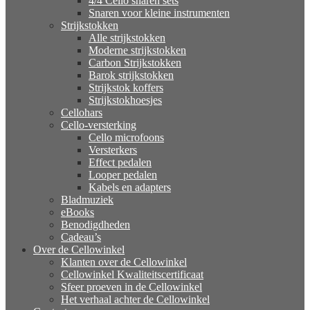
4/4 Cello snaren sets
Snaren voor kleine instrumenten
Strijkstokken
Alle strijkstokken
Moderne strijkstokken
Carbon Strijkstokken
Barok strijkstokken
Strijkstok koffers
Strijkstokhoesjes
Cellohars
Cello-versterking
Cello microfoons
Versterkers
Effect pedalen
Looper pedalen
Kabels en adapters
Bladmuziek
eBooks
Benodigdheden
Cadeau’s
Over de Cellowinkel
Klanten over de Cellowinkel
Cellowinkel Kwaliteitscertificaat
Sfeer proeven in de Cellowinkel
Het verhaal achter de Cellowinkel