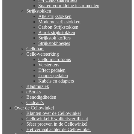
4/4 Cello snaren sets
Snaren voor kleine instrumenten
Strijkstokken
Alle strijkstokken
Moderne strijkstokken
Carbon Strijkstokken
Barok strijkstokken
Strijkstok koffers
Strijkstokhoesjes
Cellohars
Cello-versterking
Cello microfoons
Versterkers
Effect pedalen
Looper pedalen
Kabels en adapters
Bladmuziek
eBooks
Benodigdheden
Cadeau’s
Over de Cellowinkel
Klanten over de Cellowinkel
Cellowinkel Kwaliteitscertificaat
Sfeer proeven in de Cellowinkel
Het verhaal achter de Cellowinkel