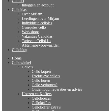
Contact
Inloggen en account
Celloklas
Over Mirjam
Leerlingen over Mirjam
Individuele celloles
Groepsles cello
Workshops
Vakanties Celloklas
Tarieven Celloklas
Algemene voorwaarden
Celloblog
Home
Cellowinkel
Cello’s
Cello kopen
Exclusieve cello’s
Cello huren
Cello verkopen?
Onderhoud, reparaties en advies
Hoezen en Koffers
Cellohoezen
Cellokoffers
Cellokoffer extra’s