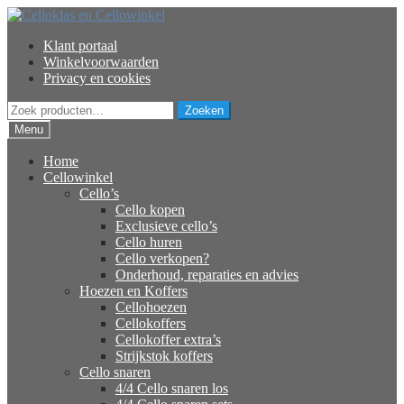
Ga
Ga
door
naar
Klant portaal
naar
de
Winkelvoorwaarden
navigatie
inhoud
Privacy en cookies
Zoeken
Zoeken
naar:
Menu
Home
Cellowinkel
Cello’s
Cello kopen
Exclusieve cello’s
Cello huren
Cello verkopen?
Onderhoud, reparaties en advies
Hoezen en Koffers
Cellohoezen
Cellokoffers
Cellokoffer extra’s
Strijkstok koffers
Cello snaren
4/4 Cello snaren los