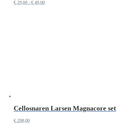
Prijsklasse:
€
29,00
-
€
49,00
€ 29,00
tot
€ 49,00
Cellosnaren Larsen Magnacore set
€
298,00