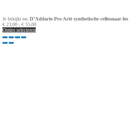
Je bekijkt nu:
D’Addario Pro Arté synthetische cellosnaar los
Prijsklasse:
€
23,00
-
€
55,00
€ 23,00
Opties selecteren
tot
€ 55,00