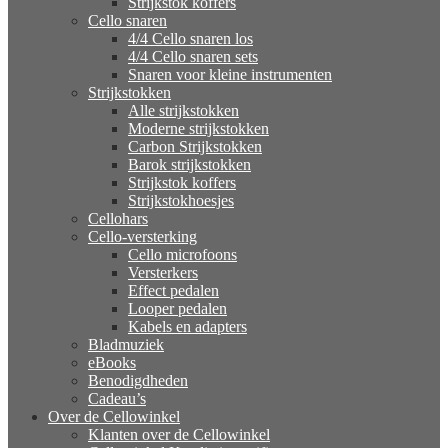
Strijkstok koffers
Cello snaren
4/4 Cello snaren los
4/4 Cello snaren sets
Snaren voor kleine instrumenten
Strijkstokken
Alle strijkstokken
Moderne strijkstokken
Carbon Strijkstokken
Barok strijkstokken
Strijkstok koffers
Strijkstokhoesjes
Cellohars
Cello-versterking
Cello microfoons
Versterkers
Effect pedalen
Looper pedalen
Kabels en adapters
Bladmuziek
eBooks
Benodigdheden
Cadeau’s
Over de Cellowinkel
Klanten over de Cellowinkel