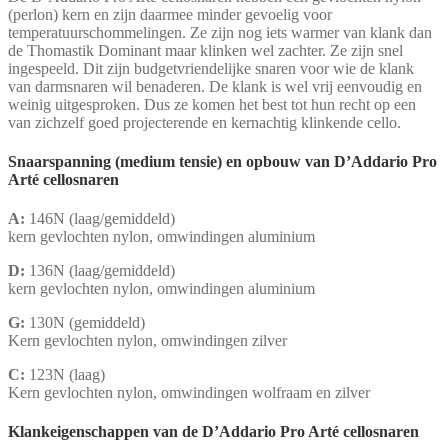
(perlon) kern en zijn daarmee minder gevoelig voor
temperatuurschommelingen. Ze zijn nog iets warmer van klank dan
de Thomastik Dominant maar klinken wel zachter. Ze zijn snel
ingespeeld. Dit zijn budgetvriendelijke snaren voor wie de klank
van darmsnaren wil benaderen. De klank is wel vrij eenvoudig en
weinig uitgesproken. Dus ze komen het best tot hun recht op een
van zichzelf goed projecterende en kernachtig klinkende cello.
Snaarspanning (medium tensie) en opbouw van D’Addario Pro
Arté cellosnaren
A:
146N (laag/gemiddeld)
kern gevlochten nylon, omwindingen aluminium
D:
136N (laag/gemiddeld)
kern gevlochten nylon, omwindingen aluminium
G:
130N (gemiddeld)
Kern gevlochten nylon, omwindingen zilver
C:
123N (laag)
Kern gevlochten nylon, omwindingen wolfraam en zilver
Klankeigenschappen van de D’Addario Pro Arté cellosnaren