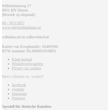
Wilhelminaweg 57
6951 BN Dieren
[Bezoek op afspraak]
06 - 36112857
www.mirjamdaalmans.nl
celloklas.nl en cellowinkel.nl
Kamer van Koophandel.: 92469396
BTW nummer: NL866061010B01
Klant portaal
Winkelvoorwaarden
Privacy en cookies
Meer celloklas en -winkel?
facebook
youtube
instagram
Pinterest
Speziell für deutsche Kunden: