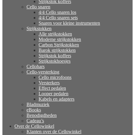
Strijkstok koffers
Cello snaren
4/4 Cello snaren los
4/4 Cello snaren sets
Snaren voor kleine instrumenten
Strijkstokken
Alle strijkstokken
Moderne strijkstokken
Carbon Strijkstokken
Barok strijkstokken
Strijkstok koffers
Strijkstokhoesjes
Cellohars
Cello-versterking
Cello microfoons
Versterkers
Effect pedalen
Looper pedalen
Kabels en adapters
Bladmuziek
eBooks
Benodigdheden
Cadeau’s
Over de Cellowinkel
Klanten over de Cellowinkel