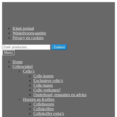
Ga
Ga
door
naar
naar
de
navigatie
inhoud
Klant portaal
Winkelvoorwaarden
Privacy en cookies
Zoeken
Zoeken
naar:
Menu
Home
Cellowinkel
Cello’s
Cello kopen
Exclusieve cello’s
Cello huren
Cello verkopen?
Onderhoud, reparaties en advies
Hoezen en Koffers
Cellohoezen
Cellokoffers
Cellokoffer extra’s