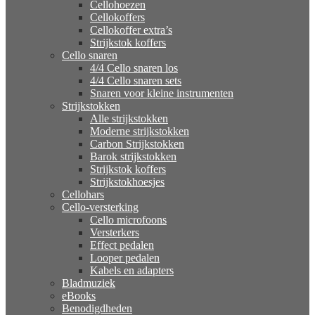
Cellohoezen
Cellokoffers
Cellokoffer extra’s
Strijkstok koffers
Cello snaren
4/4 Cello snaren los
4/4 Cello snaren sets
Snaren voor kleine instrumenten
Strijkstokken
Alle strijkstokken
Moderne strijkstokken
Carbon Strijkstokken
Barok strijkstokken
Strijkstok koffers
Strijkstokhoesjes
Cellohars
Cello-versterking
Cello microfoons
Versterkers
Effect pedalen
Looper pedalen
Kabels en adapters
Bladmuziek
eBooks
Benodigdheden