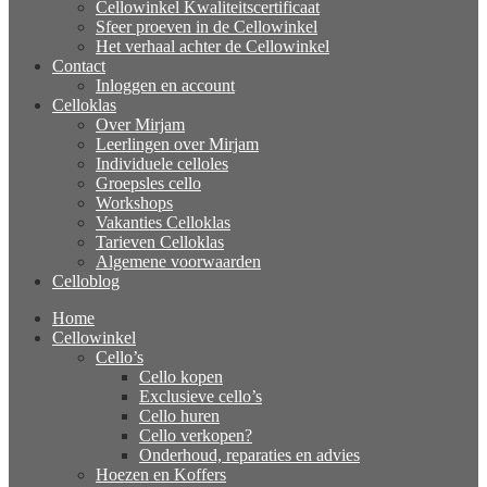
Cellowinkel Kwaliteitscertificaat
Sfeer proeven in de Cellowinkel
Het verhaal achter de Cellowinkel
Contact
Inloggen en account
Celloklas
Over Mirjam
Leerlingen over Mirjam
Individuele celloles
Groepsles cello
Workshops
Vakanties Celloklas
Tarieven Celloklas
Algemene voorwaarden
Celloblog
Home
Cellowinkel
Cello’s
Cello kopen
Exclusieve cello’s
Cello huren
Cello verkopen?
Onderhoud, reparaties en advies
Hoezen en Koffers