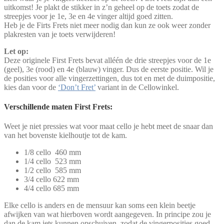
uitkomst! Je plakt de stikker in z’n geheel op de toets zodat de
streepjes voor je 1e, 3e en 4e vinger altijd goed zitten.
Heb je de Firts Frets niet meer nodig dan kun ze ook weer zonder
plakresten van je toets verwijderen!
Let op:
Deze originele First Frets bevat alléén de drie streepjes voor de 1e
(geel), 3e (rood) en 4e (blauw) vinger. Dus de eerste positie. Wil je
de posities voor alle vingerzettingen, dus tot en met de duimpositie,
kies dan voor de
‘Don’t Fret’
variant in de Cellowinkel.
Verschillende maten First Frets:
Weet je niet pressies wat voor maat cello je hebt meet de snaar dan
van het bovenste kielhoutje tot de kam.
1/8 cello 460 mm
1/4 cello 523 mm
1/2 cello 585 mm
3/4 cello 622 mm
4/4 cello 685 mm
Elke cello is anders en de mensuur kan soms een klein beetje
afwijken van wat hierboven wordt aangegeven. In principe zou je
dan de kam iets kunnen opschuiven, zodat de vingerposities goed