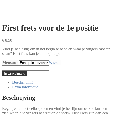
First frets voor de 1e positie
€
8,50
Vind je het lastig om in het begin te bepalen waar je vingers moeten
staan? First frets kan je daarbij helpen.
Mensuur
Wissen
First
frets
In winkelmand
voor
de
Beschrijving
1e
Extra informatie
positie
aantal
Beschrijving
Begin je net met cello spelen en vind je het fijn om ook te kunnen
zien waar je je vingers neerzet op de toets? First Frets zijn dan een