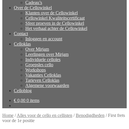
Cadeau’s
Over de Cellowinkel
Klanten over de Cellowinkel
Cellowinkel Kwaliteitscertificaat
Sfeer proeven in de Cellowinkel
Het verhaal achter de Cellowinkel
Contact
Inloggen en account
Celloklas
Over Mirjam
Leerlingen over Mirjam
Individuele celloles
Groepsles cello
Workshops
Vakanties Celloklas
Tarieven Celloklas
Algemene voorwaarden
Celloblog
€
0,00
0 items
Home
/
Alles voor de cello en cellisten
/
Benodigdheden
/
First frets
voor de 1e positie