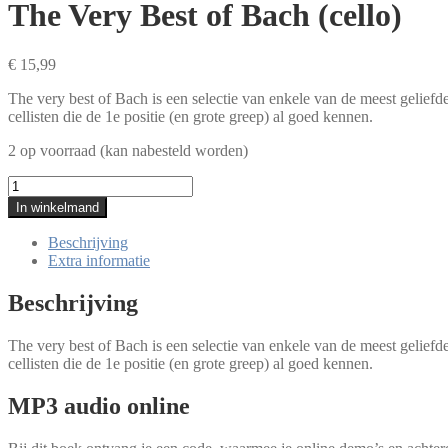
The Very Best of Bach (cello)
€
15,99
The very best of Bach is een selectie van enkele van de meest gelief
cellisten die de 1e positie (en grote greep) al goed kennen.
2 op voorraad (kan nabesteld worden)
The
Very
In winkelmand
Best
of
Beschrijving
Bach
Extra informatie
(cello)
aantal
Beschrijving
The very best of Bach is een selectie van enkele van de meest gelie
cellisten die de 1e positie (en grote greep) al goed kennen.
MP3 audio online