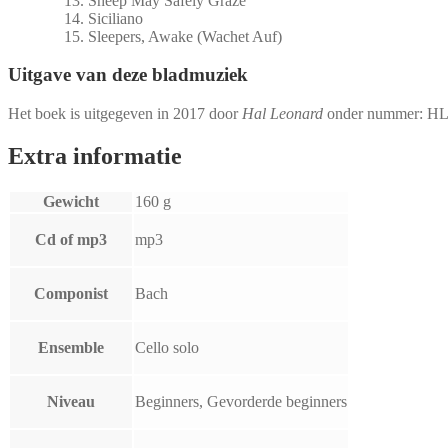
Sheep May Safely Graze
Siciliano
Sleepers, Awake (Wachet Auf)
Uitgave van deze bladmuziek
Het boek is uitgegeven in 2017 door
Hal Leonard
onder nummer:
HL
Extra informatie
Gewicht
160 g
Cd of mp3
mp3
Componist
Bach
Ensemble
Cello solo
Niveau
Beginners, Gevorderde beginners