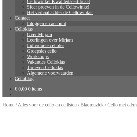
Cellowinkel Kwaliteitscertificaat
Sfeer proeven in de Cellowinkel
Het verhaal achter de Cellowinkel
Contact
Inloggen en account
Celloklas
Over Mirjam
Leerlingen over Mirjam
Individuele celloles
Groepsles cello
Workshops
Vakanties Celloklas
Tarieven Celloklas
Algemene voorwaarden
Celloblog
€
0,00
0 items
Home
/
Alles voor de cello en cellisten
/
Bladmuziek
/
Cello met cd/