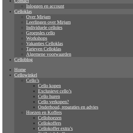
Contact
Inloggen en account
Celloklas
Over Mirjam
Leerlingen over Mirjam
Individuele celloles
Groepsles cello
Workshops
Vakanties Celloklas
Tarieven Celloklas
Algemene voorwaarden
Celloblog
Home
Cellowinkel
Cello’s
Cello kopen
Exclusieve cello’s
Cello huren
Cello verkopen?
Onderhoud, reparaties en advies
Hoezen en Koffers
Cellohoezen
Cellokoffers
Cellokoffer extra’s