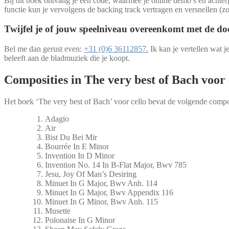
Bij dit boek ontvang je een code, waarmee je online demo’s en achte
functie kun je vervolgens de backing track vertragen en versnellen (
Twijfel je of jouw speelniveau overeenkomt met de d
Bel me dan gerust even:
+31 (0)6 36112857.
Ik kan je vertellen wat 
beleeft aan de bladmuziek die je koopt.
Composities in The very best of Bach voor 
Het boek ‘The very best of Bach’ voor cello bevat de volgende compo
Adagio
Air
Bist Du Bei Mir
Bourrée In E Minor
Invention In D Minor
Invention No. 14 In B-Flat Major, Bwv 785
Jesu, Joy Of Man’s Desiring
Minuet In G Major, Bwv Anh. 114
Minuet In G Major, Bwv Appendix 116
Minuet In G Minor, Bwv Anh. 115
Musette
Polonaise In G Minor