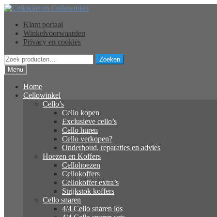
Ga
Ga
door
naar
Klant portaal
naar
de
Winkelvoorwaarden
navigatie
inhoud
Privacy en cookies
Zoeken
Zoeken
naar:
Menu
Home
Cellowinkel
Cello’s
Cello kopen
Exclusieve cello’s
Cello huren
Cello verkopen?
Onderhoud, reparaties en advies
Hoezen en Koffers
Cellohoezen
Cellokoffers
Cellokoffer extra’s
Strijkstok koffers
Cello snaren
4/4 Cello snaren los