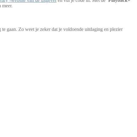
ary’-website van de uitgever
en vul je code in. Met de ‘
Playback+
‘
n meer.
te gaan. Zo weet je zeker dat je voldoende uitdaging en plezier