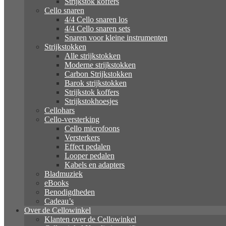
Strijkstok koffers
Cello snaren
4/4 Cello snaren los
4/4 Cello snaren sets
Snaren voor kleine instrumenten
Strijkstokken
Alle strijkstokken
Moderne strijkstokken
Carbon Strijkstokken
Barok strijkstokken
Strijkstok koffers
Strijkstokhoesjes
Cellohars
Cello-versterking
Cello microfoons
Versterkers
Effect pedalen
Looper pedalen
Kabels en adapters
Bladmuziek
eBooks
Benodigdheden
Cadeau’s
Over de Cellowinkel
Klanten over de Cellowinkel