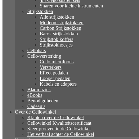
4/4 Cello snaren sets
Snaren voor kleine instrumenten
Strijkstokken
Alle strijkstokken
Moderne strijkstokken
Carbon Strijkstokken
Barok strijkstokken
Strijkstok koffers
Strijkstokhoesjes
Cellohars
Cello-versterking
Cello microfoons
Versterkers
Effect pedalen
Looper pedalen
Kabels en adapters
Bladmuziek
eBooks
Benodigdheden
Cadeau’s
Over de Cellowinkel
Klanten over de Cellowinkel
Cellowinkel Kwaliteitscertificaat
Sfeer proeven in de Cellowinkel
Het verhaal achter de Cellowinkel