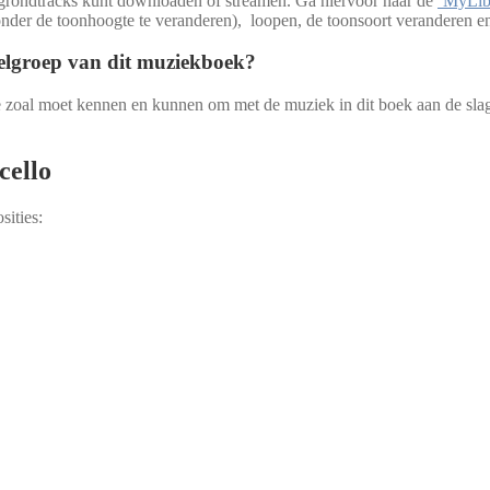
rgrondtracks kunt downloaden of streamen. Ga hiervoor naar de
‘MyLibr
zonder de toonhoogte te veranderen), loopen, de toonsoort veranderen e
oelgroep van dit muziekboek?
je zoal moet kennen en kunnen om met de muziek in dit boek aan de slag 
cello
sities: