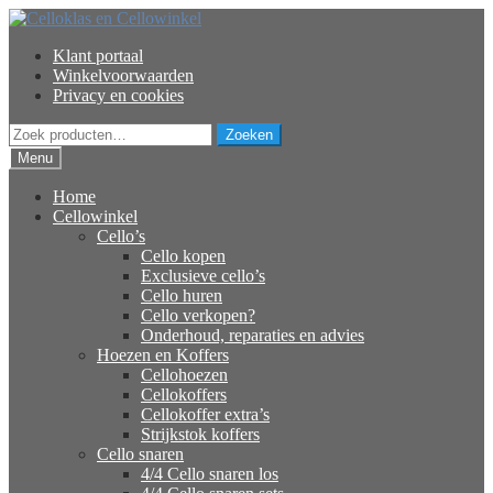
Ga
Ga
door
naar
Klant portaal
naar
de
Winkelvoorwaarden
navigatie
inhoud
Privacy en cookies
Zoeken
Zoeken
naar:
Menu
Home
Cellowinkel
Cello’s
Cello kopen
Exclusieve cello’s
Cello huren
Cello verkopen?
Onderhoud, reparaties en advies
Hoezen en Koffers
Cellohoezen
Cellokoffers
Cellokoffer extra’s
Strijkstok koffers
Cello snaren
4/4 Cello snaren los