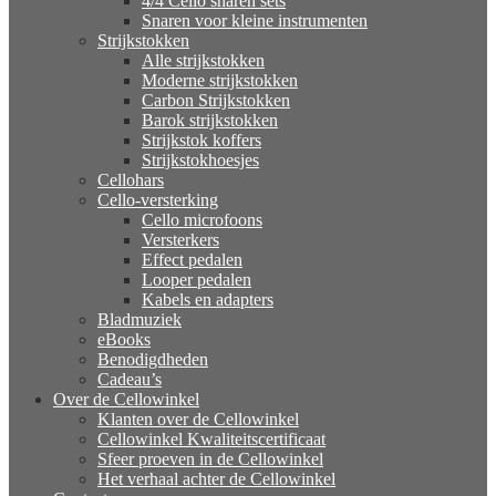
4/4 Cello snaren sets
Snaren voor kleine instrumenten
Strijkstokken
Alle strijkstokken
Moderne strijkstokken
Carbon Strijkstokken
Barok strijkstokken
Strijkstok koffers
Strijkstokhoesjes
Cellohars
Cello-versterking
Cello microfoons
Versterkers
Effect pedalen
Looper pedalen
Kabels en adapters
Bladmuziek
eBooks
Benodigdheden
Cadeau’s
Over de Cellowinkel
Klanten over de Cellowinkel
Cellowinkel Kwaliteitscertificaat
Sfeer proeven in de Cellowinkel
Het verhaal achter de Cellowinkel