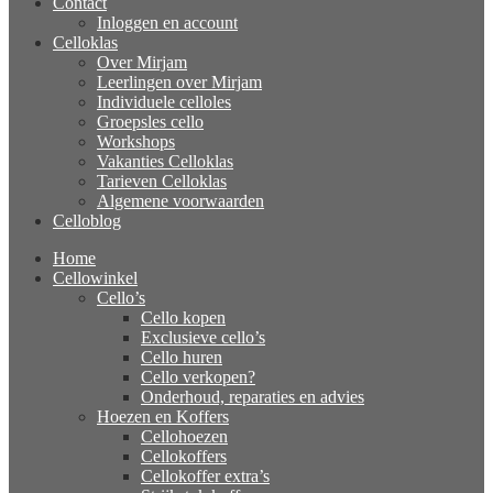
Contact
Inloggen en account
Celloklas
Over Mirjam
Leerlingen over Mirjam
Individuele celloles
Groepsles cello
Workshops
Vakanties Celloklas
Tarieven Celloklas
Algemene voorwaarden
Celloblog
Home
Cellowinkel
Cello’s
Cello kopen
Exclusieve cello’s
Cello huren
Cello verkopen?
Onderhoud, reparaties en advies
Hoezen en Koffers
Cellohoezen
Cellokoffers
Cellokoffer extra’s