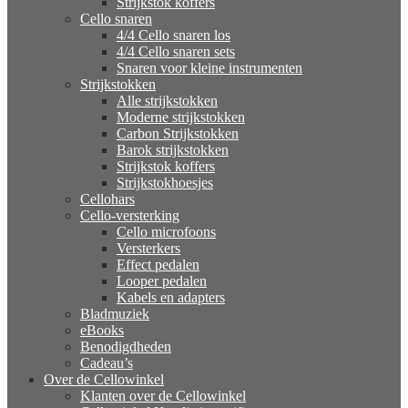
Strijkstok koffers
Cello snaren
4/4 Cello snaren los
4/4 Cello snaren sets
Snaren voor kleine instrumenten
Strijkstokken
Alle strijkstokken
Moderne strijkstokken
Carbon Strijkstokken
Barok strijkstokken
Strijkstok koffers
Strijkstokhoesjes
Cellohars
Cello-versterking
Cello microfoons
Versterkers
Effect pedalen
Looper pedalen
Kabels en adapters
Bladmuziek
eBooks
Benodigdheden
Cadeau’s
Over de Cellowinkel
Klanten over de Cellowinkel