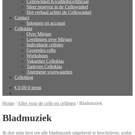
Cellowinkel Kwaliteitscertificaat
Sfeer proeven in de Cellowinkel
Het verhaal achter de Cellowinkel
Contact
Inloggen en account
Celloklas
Over Mirjam
Leerlingen over Mirjam
Individuele celloles
Groepsles cello
Workshops
Vakanties Celloklas
Tarieven Celloklas
Algemene voorwaarden
Celloblog
€
0,00
0 items
Home
/
Alles voor de cello en cellisten
/
Bladmuziek
Bladmuziek
Ik doe mijn best om alle bladmuziek uitgebreid te beschrijven, zodat