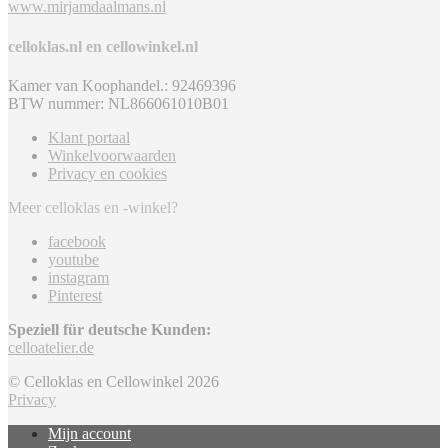
www.mirjamdaalmans.nl
celloklas.nl en cellowinkel.nl
Kamer van Koophandel.: 92469396
BTW nummer: NL866061010B01
Klant portaal
Winkelvoorwaarden
Privacy en cookies
Meer celloklas en -winkel?
facebook
youtube
instagram
Pinterest
Speziell für deutsche Kunden:
celloatelier.de
© Celloklas en Cellowinkel 2026
Privacy
Mijn account