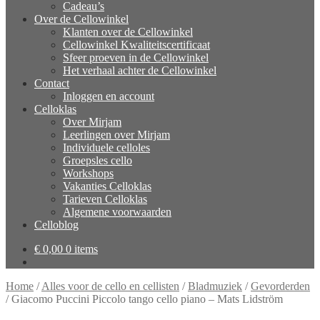
Cadeau’s
Over de Cellowinkel
Klanten over de Cellowinkel
Cellowinkel Kwaliteitscertificaat
Sfeer proeven in de Cellowinkel
Het verhaal achter de Cellowinkel
Contact
Inloggen en account
Celloklas
Over Mirjam
Leerlingen over Mirjam
Individuele celloles
Groepsles cello
Workshops
Vakanties Celloklas
Tarieven Celloklas
Algemene voorwaarden
Celloblog
€
0,00
0 items
Home
/
Alles voor de cello en cellisten
/
Bladmuziek
/
Gevorderden
/
Giacomo Puccini Piccolo tango cello piano – Mats Lidström