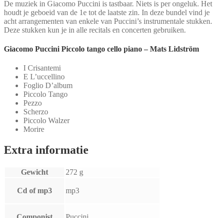
De muziek in Giacomo Puccini is tastbaar. Niets is per ongeluk. Het
Lidström
houdt je geboeid van de 1e tot de laatste zin. In deze bundel vind je
aantal
acht arrangementen van enkele van Puccini’s instrumentale stukken.
Deze stukken kun je in alle recitals en concerten gebruiken.
Giacomo Puccini Piccolo tango cello piano – Mats Lidström
I Crisantemi
E L’uccellino
Foglio D’album
Piccolo Tango
Pezzo
Scherzo
Piccolo Walzer
Morire
Extra informatie
Gewicht
272 g
Cd of mp3
mp3
Componist
Puccini