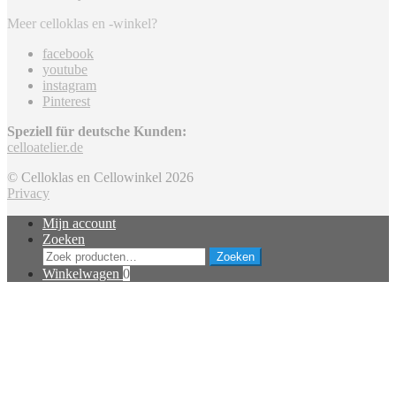
Meer celloklas en -winkel?
facebook
youtube
instagram
Pinterest
Speziell für deutsche Kunden:
celloatelier.de
© Celloklas en Cellowinkel 2026
Privacy
Mijn account
Zoeken
Zoeken
Zoeken
naar:
Winkelwagen
0