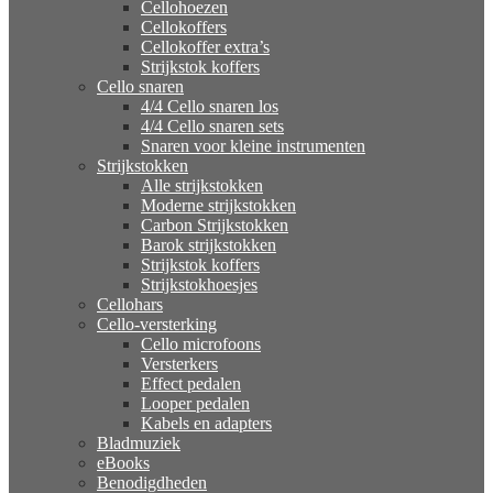
Cellohoezen
Cellokoffers
Cellokoffer extra’s
Strijkstok koffers
Cello snaren
4/4 Cello snaren los
4/4 Cello snaren sets
Snaren voor kleine instrumenten
Strijkstokken
Alle strijkstokken
Moderne strijkstokken
Carbon Strijkstokken
Barok strijkstokken
Strijkstok koffers
Strijkstokhoesjes
Cellohars
Cello-versterking
Cello microfoons
Versterkers
Effect pedalen
Looper pedalen
Kabels en adapters
Bladmuziek
eBooks
Benodigdheden