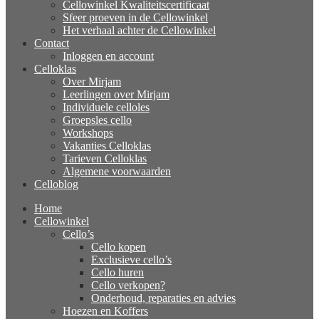
Cellowinkel Kwaliteitscertificaat
Sfeer proeven in de Cellowinkel
Het verhaal achter de Cellowinkel
Contact
Inloggen en account
Celloklas
Over Mirjam
Leerlingen over Mirjam
Individuele celloles
Groepsles cello
Workshops
Vakanties Celloklas
Tarieven Celloklas
Algemene voorwaarden
Celloblog
Home
Cellowinkel
Cello’s
Cello kopen
Exclusieve cello’s
Cello huren
Cello verkopen?
Onderhoud, reparaties en advies
Hoezen en Koffers