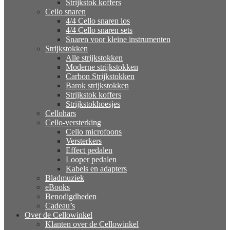
Strijkstok koffers
Cello snaren
4/4 Cello snaren los
4/4 Cello snaren sets
Snaren voor kleine instrumenten
Strijkstokken
Alle strijkstokken
Moderne strijkstokken
Carbon Strijkstokken
Barok strijkstokken
Strijkstok koffers
Strijkstokhoesjes
Cellohars
Cello-versterking
Cello microfoons
Versterkers
Effect pedalen
Looper pedalen
Kabels en adapters
Bladmuziek
eBooks
Benodigdheden
Cadeau’s
Over de Cellowinkel
Klanten over de Cellowinkel