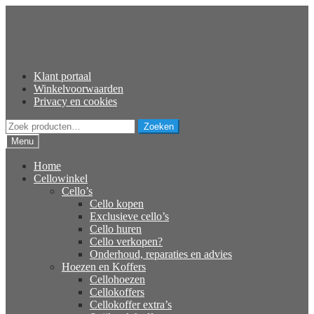
Ga
Ga
door
naar
naar
de
navigatie
inhoud
Klant portaal
Winkelvoorwaarden
Privacy en cookies
Zoeken
Zoeken
naar:
Menu
Home
Cellowinkel
Cello’s
Cello kopen
Exclusieve cello’s
Cello huren
Cello verkopen?
Onderhoud, reparaties en advies
Hoezen en Koffers
Cellohoezen
Cellokoffers
Cellokoffer extra’s