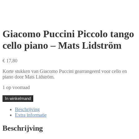
Giacomo Puccini Piccolo tango
cello piano – Mats Lidström
€
17,80
Korte stukken van Giacomo Puccini gearrangeerd voor cello en
piano door Mats Lidström.
1 op voorraad
Giacomo
In winkelmand
Puccini
Piccolo
Beschrijving
tango
Extra informatie
cello
piano
Beschrijving
-
Mats