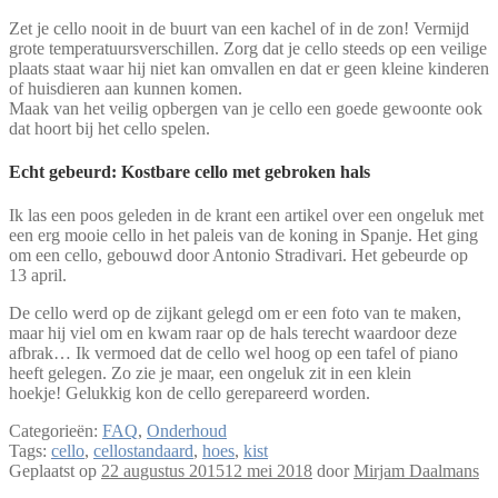
Zet je cello nooit in de buurt van een kachel of in de zon! Vermijd
grote temperatuursverschillen. Zorg dat je cello steeds op een veilige
plaats staat waar hij niet kan omvallen en dat er geen kleine kinderen
of huisdieren aan kunnen komen.
Maak van het veilig opbergen van je cello een goede gewoonte ook
dat hoort bij het cello spelen.
Echt gebeurd: Kostbare cello met gebroken hals
Ik las een poos geleden in de krant een artikel over een ongeluk met
een erg mooie cello in het paleis van de koning in Spanje. Het ging
om een cello, gebouwd door Antonio Stradivari. Het gebeurde op
13 april.
De cello werd op de zijkant gelegd om er een foto van te maken,
maar hij viel om en kwam raar op de hals terecht waardoor deze
afbrak… Ik vermoed dat de cello wel hoog op een tafel of piano
heeft gelegen. Zo zie je maar, een ongeluk zit in een klein
hoekje! Gelukkig kon de cello gerepareerd worden.
Categorieën:
FAQ
,
Onderhoud
Tags:
cello
,
cellostandaard
,
hoes
,
kist
Geplaatst op
22 augustus 2015
12 mei 2018
door
Mirjam Daalmans