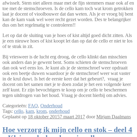
afwisselt. Stem niet alleen maar met de fijn stemmers maar ook af en
toe met de stemschroeven. Is de cello kam toch wat krom getrokken
laat je docent of vioolbouwer dat dan weten. Als je er vroeg bij bent
kan de kam vaak wel weer recht gezet worden. Des te belangrijker
dus om het regelmatig te controleren!!
Let op dat de sluiting van je hoes of kist altijd goed dicht zitten. Als
je een nieuwe hoes of kist koopt let dan op dat de cello er niet te los
of te strak in zit.
Bij vriesweer is de lucht erg droog, de cello klinkt dan misschien
ook anders dan je gewent bent. Soms schieten de stemschroeven
dan ook wel eens los. Je kunt als je de stemschroef weer opdraait
ook een beetje duwen waardoor je de stemschroef weer wat vaster
in de krul duwt. Is het de eerste keer dat het gebeurt?, vraag je
docent om het samen met je te doen zodat je het een volgende keer
zelf kunt. Er zijn bevochtigers te koop om je cello te beschermen
tegen uitdrogen van het houd. Vraag je docent hierbij om advies.
Categorieën:
FAQ
,
Onderhoud
Tags:
cello
,
kam
,
krom
,
onderhoud
Geplaatst op
18 oktober 2015
7 maart 2017
door
Mirjam Daalmans
Hoe verzorg ik mijn cello en stok – deel 4