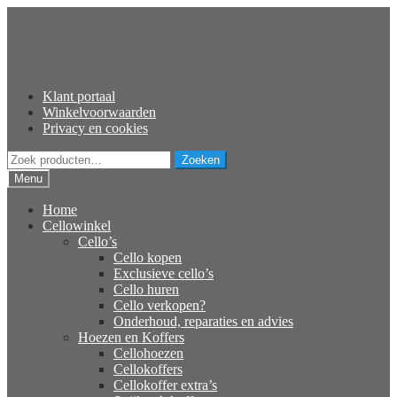
Ga
Ga
door
naar
naar
de
navigatie
inhoud
Klant portaal
Winkelvoorwaarden
Privacy en cookies
Zoeken
Zoeken
naar:
Menu
Home
Cellowinkel
Cello’s
Cello kopen
Exclusieve cello’s
Cello huren
Cello verkopen?
Onderhoud, reparaties en advies
Hoezen en Koffers
Cellohoezen
Cellokoffers
Cellokoffer extra’s