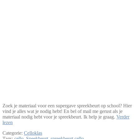
Zoek je materiaal voor een supergave spreekbeurt op school? Hier
vind je alles wat je nodig hebt! En bel of mail me gerust als je
materiaal nodig hebt voor je spreekbeurt. Ik help je graag.
Verder
Spreekbeurt
lezen
Cello
Categorie:
Celloklas
–
Tags:
cello
,
Speekbeurt
,
spreekbeurt cello
Cellobouw