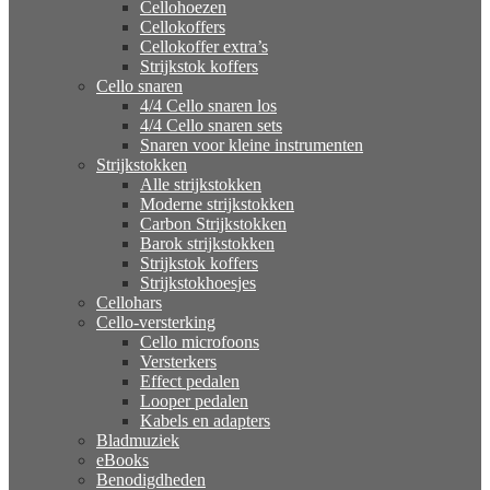
Cellohoezen
Cellokoffers
Cellokoffer extra’s
Strijkstok koffers
Cello snaren
4/4 Cello snaren los
4/4 Cello snaren sets
Snaren voor kleine instrumenten
Strijkstokken
Alle strijkstokken
Moderne strijkstokken
Carbon Strijkstokken
Barok strijkstokken
Strijkstok koffers
Strijkstokhoesjes
Cellohars
Cello-versterking
Cello microfoons
Versterkers
Effect pedalen
Looper pedalen
Kabels en adapters
Bladmuziek
eBooks
Benodigdheden