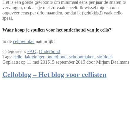
Het is een goede gewoonte om minimaal eens per jaar de snaren te
vervangen, ook als je niet zo vaak speelt. Ik wissel mijn snaren
ongeveer eens per drie maanden, omdat ik (gelukkig!) vaak cello
speel.
Waar koop je spullen voor het onderhoud van je cello?
In de
cellowinkel
natuurlijk!
Categorieën:
FAQ
,
Onderhoud
Tags:
cello
,
lakreiniger
,
onderhoud
,
schoonmaken
,
stofdoek
Geplaatst op
11 mei 2015
15 september 2015
door
Mirjam Daalmans
Celloblog – Het blog voor cellisten