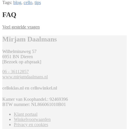
Tags:
blog
,
cello
,
tips
FAQ
Veel gestelde vragen
Mirjam Daalmans
Wilhelminaweg 57
6951 BN Dieren
[Bezoek op afspraak]
06 - 36112857
www.mirjamdaalmans.nl
celloklas.nl en cellowinkel.nl
Kamer van Koophandel.: 92469396
BTW nummer: NL866061010B01
Klant portaal
Winkelvoorwaarden
Privacy en cookies