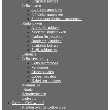
Strijkstok koffers
Cello snaren
4/4 Cello snaren los
4/4 Cello snaren sets
Snaren voor kleine instrumenten
Strijkstokken
Alle strijkstokken
Moderne strijkstokken
Carbon Strijkstokken
Barok strijkstokken
Strijkstok koffers
Strijkstokhoesjes
Cellohars
Cello-versterking
Cello microfoons
Versterkers
Effect pedalen
Looper pedalen
Kabels en adapters
Bladmuziek
eBooks
Benodigdheden
Cadeau’s
Over de Cellowinkel
Klanten over de Cellowinkel