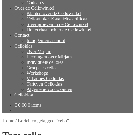
Cadeau’s
Over de Cellowinkel
Klanten over de Cellowinkel
Cellowinkel Kwaliteitscertificaat
Sfeer proeven in de Cellowinkel
Het verhaal achter de Cellowinkel
Contact
Inloggen en account
Celloklas
Over Mirjam
Leerlingen over Mirjam
Individuele celloles
Groepsles cello
Workshops
Vakanties Celloklas
Tarieven Celloklas
Algemene voorwaarden
Celloblog
€
0,00
0 items
Home
/
Berichten getagged “cello”