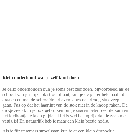
Klein onderhoud wat je zelf kunt doen
Je cello onderhouden kun je soms best zelf doen, bijvoorbeeld als de
schroef van je strijkstok stroef draait, kun je de pin er helemaal uit
draaien en met de schroefdraad even langs een droog stuk zeep
gaan. Pas op dat het haarlint van de stok niet in de knoop raken. De
droge zeep kun je ook gebruiken om je snaren beter over de kam en
het kielhoutje te laten glijden. Het is wel belangrijk dat de zeep niet
vettig is! En natuurlijk heb je maar een klein beetje nodig.
Als je fijnstemmers stroef gaan kun je er een klein druppeltje