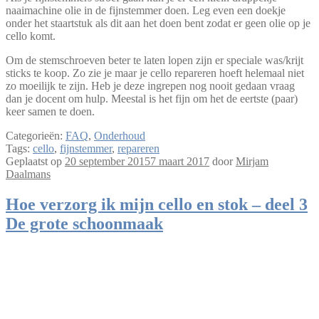
naaimachine olie in de fijnstemmer doen. Leg even een doekje
onder het staartstuk als dit aan het doen bent zodat er geen olie op je
cello komt.
Om de stemschroeven beter te laten lopen zijn er speciale was/krijt
sticks te koop. Zo zie je maar je cello repareren hoeft helemaal niet
zo moeilijk te zijn. Heb je deze ingrepen nog nooit gedaan vraag
dan je docent om hulp. Meestal is het fijn om het de eertste (paar)
keer samen te doen.
Categorieën:
FAQ
,
Onderhoud
Tags:
cello
,
fijnstemmer
,
repareren
Geplaatst op
20 september 2015
7 maart 2017
door
Mirjam
Daalmans
Hoe verzorg ik mijn cello en stok – deel 3
De grote schoonmaak