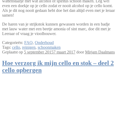
wattenstaafje met wat alcohol of spiritus schoon maken. Leg wel
even een doekje op je cello zodat er nooit alcohol op je cello komt.
Als je dit nog nooit gedaan hebt doe het dan altijd even met je leraar
samen!
De haren van je strijkstok kunnen gewassen worden in een badje
met lauw water met een beetje amonia of sint marc, doe dit met je
Leeraar of vraag je vioolbouwer.
Categorieën:
FAQ
,
Onderhoud
Tags:
cello
,
reinigen
,
schoonmaken
Geplaatst op
5 september 2015
7 maart 2017
door
Mirjam Daalmans
Hoe verzorg ik mijn cello en stok – deel 2
cello opbergen