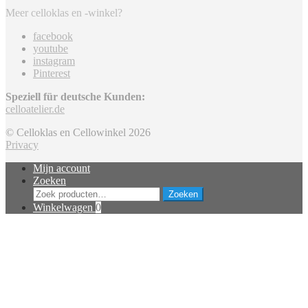
Meer celloklas en -winkel?
facebook
youtube
instagram
Pinterest
Speziell für deutsche Kunden:
celloatelier.de
© Celloklas en Cellowinkel 2026
Privacy
Mijn account
Zoeken
Zoeken
Zoeken
naar:
Winkelwagen
0