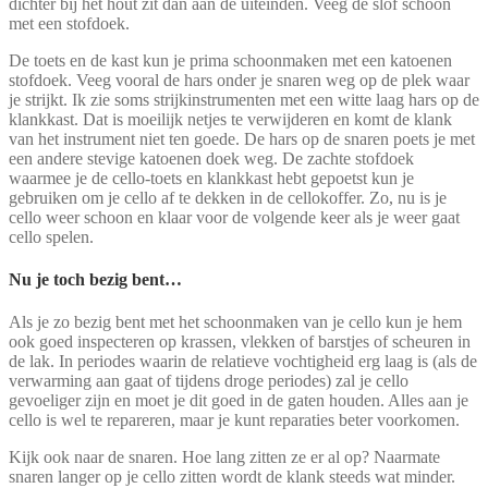
dichter bij het hout zit dan aan de uiteinden. Veeg de slof schoon
met een stofdoek.
De toets en de kast kun je prima schoonmaken met een katoenen
stofdoek. Veeg vooral de hars onder je snaren weg op de plek waar
je strijkt. Ik zie soms strijkinstrumenten met een witte laag hars op de
klankkast. Dat is moeilijk netjes te verwijderen en komt de klank
van het instrument niet ten goede. De hars op de snaren poets je met
een andere stevige katoenen doek weg. De zachte stofdoek
waarmee je de cello-toets en klankkast hebt gepoetst kun je
gebruiken om je cello af te dekken in de cellokoffer. Zo, nu is je
cello weer schoon en klaar voor de volgende keer als je weer gaat
cello spelen.
Nu je toch bezig bent…
Als je zo bezig bent met het schoonmaken van je cello kun je hem
ook goed inspecteren op krassen, vlekken of barstjes of scheuren in
de lak. In periodes waarin de relatieve vochtigheid erg laag is (als de
verwarming aan gaat of tijdens droge periodes) zal je cello
gevoeliger zijn en moet je dit goed in de gaten houden. Alles aan je
cello is wel te repareren, maar je kunt reparaties beter voorkomen.
Kijk ook naar de snaren. Hoe lang zitten ze er al op? Naarmate
snaren langer op je cello zitten wordt de klank steeds wat minder.