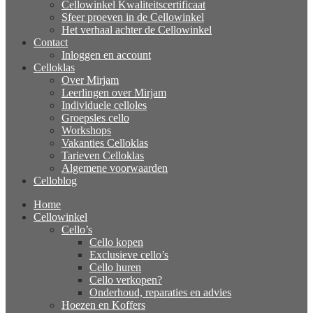
Cellowinkel Kwaliteitscertificaat
Sfeer proeven in de Cellowinkel
Het verhaal achter de Cellowinkel
Contact
Inloggen en account
Celloklas
Over Mirjam
Leerlingen over Mirjam
Individuele celloles
Groepsles cello
Workshops
Vakanties Celloklas
Tarieven Celloklas
Algemene voorwaarden
Celloblog
Home
Cellowinkel
Cello’s
Cello kopen
Exclusieve cello’s
Cello huren
Cello verkopen?
Onderhoud, reparaties en advies
Hoezen en Koffers